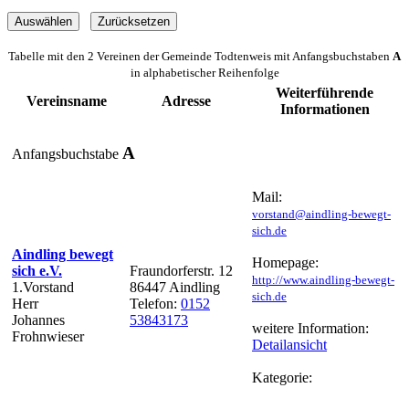
Tabelle mit den 2 Vereinen der Gemeinde Todtenweis mit Anfangsbuchstaben
A
in alphabetischer Reihenfolge
Weiterführende
Vereinsname
Adresse
Informationen
A
Anfangsbuchstabe
Mail:
vorstand@aindling-bewegt-
sich.de
Aindling bewegt
Homepage:
sich e.V.
Fraundorferstr. 12
http://www.aindling-bewegt-
1.Vorstand
86447 Aindling
sich.de
Herr
Telefon:
0152
Johannes
53843173
weitere Information:
Frohnwieser
Detailansicht
Kategorie: