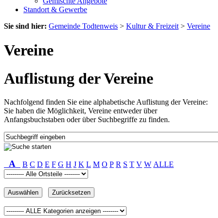
Gemischte Angebote
Standort & Gewerbe
Sie sind hier:
Gemeinde Todtenweis
>
Kultur & Freizeit
>
Vereine
Vereine
Auflistung der Vereine
Nachfolgend finden Sie eine alphabetische Auflistung der Vereine:
Sie haben die Möglichkeit, Vereine entweder über
Anfangsbuchstaben oder über Suchbegriffe zu finden.
A
B
C
D
E
F
G
H
J
K
L
M
O
P
R
S
T
V
W
ALLE