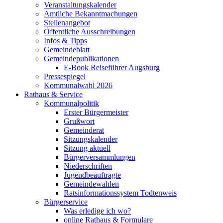
Veranstaltungskalender
Amtliche Bekanntmachungen
Stellenangebot
Öffentliche Ausschreibungen
Infos & Tipps
Gemeindeblatt
Gemeindepublikationen
E-Book Reiseführer Augsburg
Pressespiegel
Kommunalwahl 2026
Rathaus & Service
Kommunalpolitik
Erster Bürgermeister
Grußwort
Gemeinderat
Sitzungskalender
Sitzung aktuell
Bürgerversammlungen
Niederschriften
Jugendbeauftragte
Gemeindewahlen
Ratsinformationssystem Todtenweis
Bürgerservice
Was erledige ich wo?
online Rathaus & Formulare