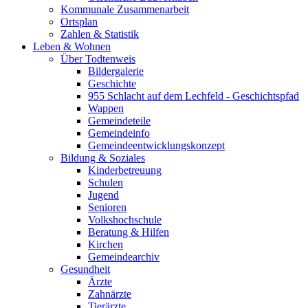
Kommunale Zusammenarbeit
Ortsplan
Zahlen & Statistik
Leben & Wohnen
Über Todtenweis
Bildergalerie
Geschichte
955 Schlacht auf dem Lechfeld - Geschichtspfad
Wappen
Gemeindeteile
Gemeindeinfo
Gemeindeentwicklungskonzept
Bildung & Soziales
Kinderbetreuung
Schulen
Jugend
Senioren
Volkshochschule
Beratung & Hilfen
Kirchen
Gemeindearchiv
Gesundheit
Ärzte
Zahnärzte
Tierärzte