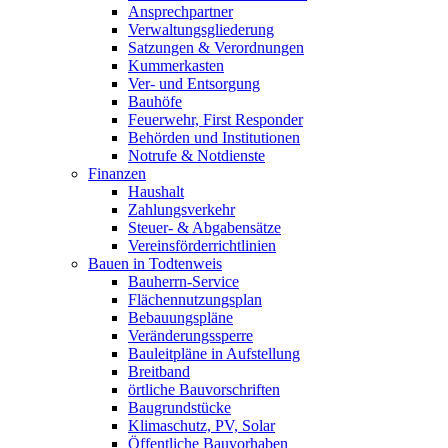
Ansprechpartner
Verwaltungsgliederung
Satzungen & Verordnungen
Kummerkasten
Ver- und Entsorgung
Bauhöfe
Feuerwehr, First Responder
Behörden und Institutionen
Notrufe & Notdienste
Finanzen
Haushalt
Zahlungsverkehr
Steuer- & Abgabensätze
Vereinsförderrichtlinien
Bauen in Todtenweis
Bauherrn-Service
Flächennutzungsplan
Bebauungspläne
Veränderungssperre
Bauleitpläne in Aufstellung
Breitband
örtliche Bauvorschriften
Baugrundstücke
Klimaschutz, PV, Solar
Öffentliche Bauvorhaben