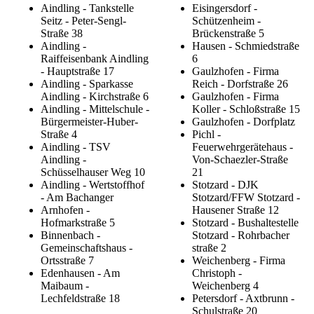
Aindling - Tankstelle
Eisingersdorf -
Seitz - Peter-Sengl-
Schützenheim -
Straße 38
Brückenstraße 5
Aindling -
Hausen - Schmiedstraße
Raiffeisenbank Aindling
6
- Hauptstraße 17
Gaulzhofen - Firma
Aindling - Sparkasse
Reich - Dorfstraße 26
Aindling - Kirchstraße 6
Gaulzhofen - Firma
Aindling - Mittelschule -
Koller - Schloßstraße 15
Bürgermeister-Huber-
Gaulzhofen - Dorfplatz
Straße 4
Pichl -
Aindling - TSV
Feuerwehrgerätehaus -
Aindling -
Von-Schaezler-Straße
Schüsselhauser Weg 10
21
Aindling - Wertstoffhof
Stotzard - DJK
- Am Bachanger
Stotzard/FFW Stotzard -
Arnhofen -
Hausener Straße 12
Hofmarkstraße 5
Stotzard - Bushaltestelle
Binnenbach -
Stotzard - Rohrbacher
Gemeinschaftshaus -
straße 2
Ortsstraße 7
Weichenberg - Firma
Edenhausen - Am
Christoph -
Maibaum -
Weichenberg 4
Lechfeldstraße 18
Petersdorf - Axtbrunn -
Schulstraße 20