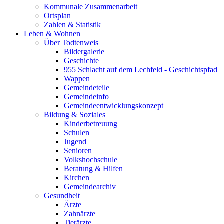
Kommunale Zusammenarbeit
Ortsplan
Zahlen & Statistik
Leben & Wohnen
Über Todtenweis
Bildergalerie
Geschichte
955 Schlacht auf dem Lechfeld - Geschichtspfad
Wappen
Gemeindeteile
Gemeindeinfo
Gemeindeentwicklungskonzept
Bildung & Soziales
Kinderbetreuung
Schulen
Jugend
Senioren
Volkshochschule
Beratung & Hilfen
Kirchen
Gemeindearchiv
Gesundheit
Ärzte
Zahnärzte
Tierärzte