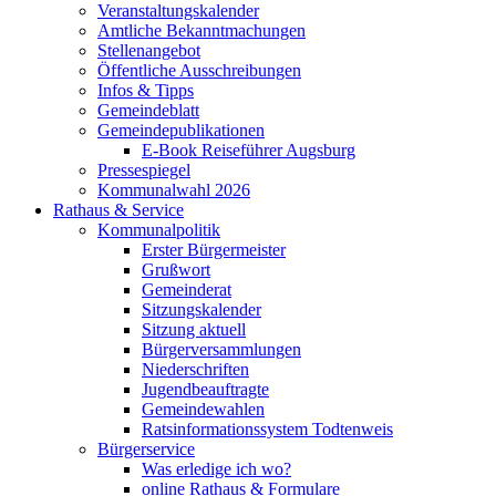
Veranstaltungskalender
Amtliche Bekanntmachungen
Stellenangebot
Öffentliche Ausschreibungen
Infos & Tipps
Gemeindeblatt
Gemeindepublikationen
E-Book Reiseführer Augsburg
Pressespiegel
Kommunalwahl 2026
Rathaus & Service
Kommunalpolitik
Erster Bürgermeister
Grußwort
Gemeinderat
Sitzungskalender
Sitzung aktuell
Bürgerversammlungen
Niederschriften
Jugendbeauftragte
Gemeindewahlen
Ratsinformationssystem Todtenweis
Bürgerservice
Was erledige ich wo?
online Rathaus & Formulare