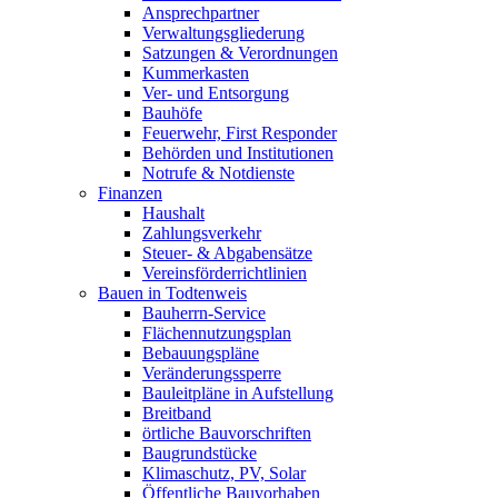
Ansprechpartner
Verwaltungsgliederung
Satzungen & Verordnungen
Kummerkasten
Ver- und Entsorgung
Bauhöfe
Feuerwehr, First Responder
Behörden und Institutionen
Notrufe & Notdienste
Finanzen
Haushalt
Zahlungsverkehr
Steuer- & Abgabensätze
Vereinsförderrichtlinien
Bauen in Todtenweis
Bauherrn-Service
Flächennutzungsplan
Bebauungspläne
Veränderungssperre
Bauleitpläne in Aufstellung
Breitband
örtliche Bauvorschriften
Baugrundstücke
Klimaschutz, PV, Solar
Öffentliche Bauvorhaben