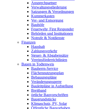
Ansprechpartner
Verwaltungsgliederung
Satzungen & Verordnungen
Kummerkasten
Ver- und Entsorgung
Bauhöfe
Feuerwehr, First Responder
Behörden und Institutionen
Notrufe & Notdienste
Finanzen
Haushalt
Zahlungsverkehr
Steuer- & Abgabensätze
Vereinsförderrichtlinien
Bauen in Todtenweis
Bauherrn-Service
Flächennutzungsplan
Bebauungspläne
Veränderungssperre
Bauleitpläne in Aufstellung
Breitband
örtliche Bauvorschriften
Baugrundstücke
Klimaschutz, PV, Solar
Öffentliche Bauvorhaben