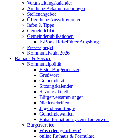
Veranstaltungskalender
Amtliche Bekanntmachungen
Stellenangebot
Öffentliche Ausschreibungen
Infos & Tipps
Gemeindeblatt
Gemeindepublikationen
E-Book Reiseführer Augsburg
Pressespiegel
Kommunalwahl 2026
Rathaus & Service
Kommunalpolitik
Erster Bürgermeister
Grußwort
Gemeinderat
Sitzungskalender
Sitzung aktuell
Bürgerversammlungen
Niederschriften
Jugendbeauftragte
Gemeindewahlen
Ratsinformationssystem Todtenweis
Bürgerservice
Was erledige ich wo?
online Rathaus & Formulare