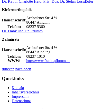
Dr. Katrin-Charlotte Held, Priv.-Doz. Dr. Stefan Lossdörfer
Kiefernorthopädie
Arnhofener Str. 4 ½
Hausanschrift:
86447 Aindling
Telefon:
08237 5360
Dr. Frank und Dr. Pflumm
Zahnärzte
Arnhofener Str. 4 ½
Hausanschrift:
86447 Aindling
Telefon:
08237 1010
WWW:
http://www.frank-pflumm.de
drucken
nach oben
Quicklinks
Kontakt
Inhaltsverzeichnis
Impressum
Datenschutz