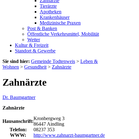
Zahnärzte
Tierärzte
Apotheken
Krankenhäuser
Medizinische Praxen
Post & Banken
Öffentliche Verkehrsmittel, Mobilität
Wetter
Kultur & Freizeit
Standort & Gewerbe
Sie sind hier:
Gemeinde Todtenweis
>
Leben &
Wohnen
>
Gesundheit
>
Zahnärzte
Zahnärzte
Dr. Baumgartner
Zahnärzte
Kronbergweg 3
Hausanschrift:
86447 Aindling
Telefon:
08237 353
WWW:
http://www.zahnarzt-baumgartner.de