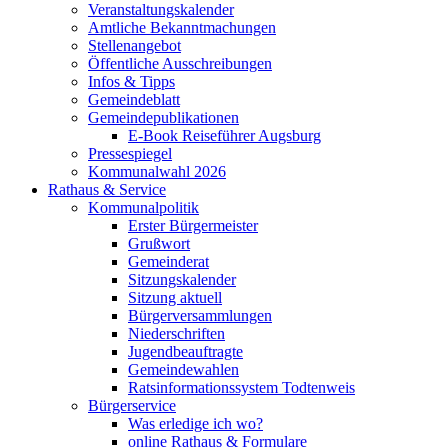
Veranstaltungskalender
Amtliche Bekanntmachungen
Stellenangebot
Öffentliche Ausschreibungen
Infos & Tipps
Gemeindeblatt
Gemeindepublikationen
E-Book Reiseführer Augsburg
Pressespiegel
Kommunalwahl 2026
Rathaus & Service
Kommunalpolitik
Erster Bürgermeister
Grußwort
Gemeinderat
Sitzungskalender
Sitzung aktuell
Bürgerversammlungen
Niederschriften
Jugendbeauftragte
Gemeindewahlen
Ratsinformationssystem Todtenweis
Bürgerservice
Was erledige ich wo?
online Rathaus & Formulare