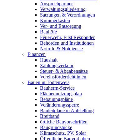
Ansprechpartner
Verwaltungsgliederung
Satzungen & Verordnungen
Kummerkasten
Ver- und Entsorgung
Bauhöfe
Feuerwehr, First Responder
Behörden und Institutionen
Notrufe & Notdienste
Finanzen
Haushalt
Zahlungsverkehr
Steuer- & Abgabensätze
Vereinsförderrichtlinien
Bauen in Todtenweis
Bauherrn-Service
Flächennutzungsplan
Bebauungspläne
Veränderungssperre
Bauleitpläne in Aufstellung
Breitband
örtliche Bauvorschriften
Baugrundstücke
Klimaschutz, PV, Solar
Öffentliche Bauvorhaben