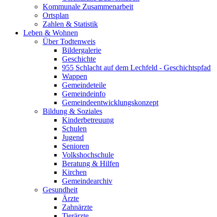
Kommunale Zusammenarbeit
Ortsplan
Zahlen & Statistik
Leben & Wohnen
Über Todtenweis
Bildergalerie
Geschichte
955 Schlacht auf dem Lechfeld - Geschichtspfad
Wappen
Gemeindeteile
Gemeindeinfo
Gemeindeentwicklungskonzept
Bildung & Soziales
Kinderbetreuung
Schulen
Jugend
Senioren
Volkshochschule
Beratung & Hilfen
Kirchen
Gemeindearchiv
Gesundheit
Ärzte
Zahnärzte
Tierärzte