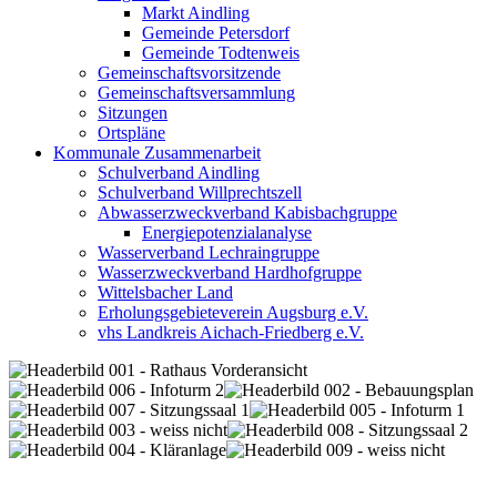
Markt Aindling
Gemeinde Petersdorf
Gemeinde Todtenweis
Gemeinschaftsvorsitzende
Gemeinschaftsversammlung
Sitzungen
Ortspläne
Kommunale Zusammenarbeit
Schulverband Aindling
Schulverband Willprechtszell
Abwasserzweckverband Kabisbachgruppe
Energiepotenzialanalyse
Wasserverband Lechraingruppe
Wasserzweckverband Hardhofgruppe
Wittelsbacher Land
Erholungsgebieteverein Augsburg e.V.
vhs Landkreis Aichach-Friedberg e.V.