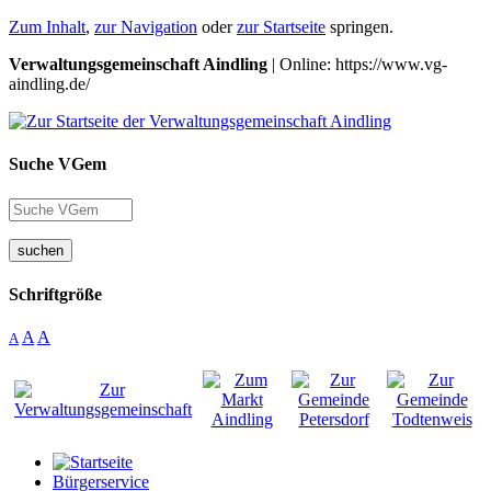
Zum Inhalt
,
zur Navigation
oder
zur Startseite
springen.
Verwaltungsgemeinschaft Aindling
| Online: https://www.vg-
aindling.de/
Suche VGem
suchen
Schriftgröße
A
A
A
Bürgerservice