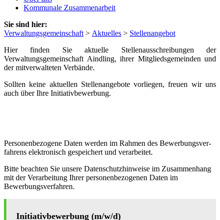
Kommunale Zusammenarbeit
Sie sind hier:
Verwaltungsgemeinschaft
>
Aktuelles
>
Stellenangebot
Hier finden Sie aktuelle Stellenausschreibungen der
Verwaltungsgemeinschaft Aindling, ihrer Mitgliedsgemeinden und
der mitverwalteten Verbände.
Sollten keine aktuellen Stellenangebote vorliegen, freuen wir uns
auch über Ihre Initiativbewerbung.
Per­so­nen­be­zo­ge­ne Da­ten wer­den im Rah­men des Be­wer­bungs­ver­
fah­rens elek­tro­nisch ge­spei­chert und ver­ar­bei­tet.
Bitte beachten Sie unsere Datenschutzhinweise im Zusammenhang
mit der Verarbeitung Ihrer personenbezogenen Daten im
Bewerbungsverfahren.
Initiativbewerbung (m/w/d)