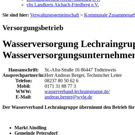
vhs Landkreis Aichach-Friedberg e.V.
Sie sind hier:
Verwaltungsgemeinschaft
>
Kommunale Zusammenarb
Versorgungsbetrieb
Wasserversorgung Lechraingrup
Wasserversorgungsunternehme
Hausanschrift:
St.-Afra-Straße 16
86447
Todtenweis
Ansprechpartner/in:
Herr Andreas Berger,
Technischer Leiter
Telefon:
08237 80 50 62 6
Mobil:
0171 31 88 77 3
WWW:
wasserverband-lechraingruppe.de/
E-Mail:
andreas.berger@wvlg.de
Der Wasserverband Lechraingruppe übernimmt den Betrieb für 
Markt Aindling
Gemeinde Petersdorf