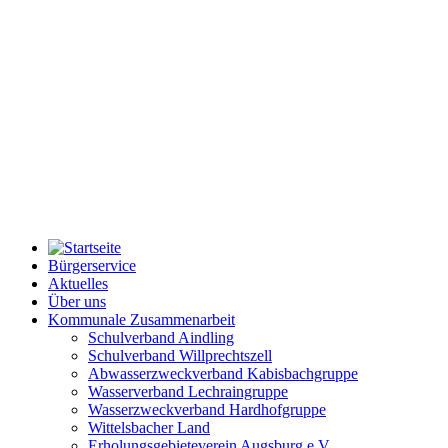
Bürgerservice
Aktuelles
Über uns
Kommunale Zusammenarbeit
Schulverband Aindling
Schulverband Willprechtszell
Abwasserzweckverband Kabisbachgruppe
Wasserverband Lechraingruppe
Wasserzweckverband Hardhofgruppe
Wittelsbacher Land
Erholungsgebieteverein Augsburg e.V.