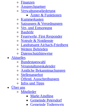
Finanzen
Ansprechpartner
Verwaltungsgliederung
Ämter & Funktionen
Kummerkasten
Satzungen & Verordnungen
Ver- und Entsorgung
Bauhöfe
Feuerwehr, First Responder
Notrufe & Notdienste
Landratsamt Aichach-Friedberg
Weitere Behörden
Datenschutzhinweise
Aktuelles
Bundestagswahl
Veranstaltungskalender
Amtliche Bekanntmachungen
Stellenangebot
Öffentl. Ausschreibungen
Infos und Tipps
Über uns
Mitglieder
Markt Aindling
Gemeinde Petersdorf
Gemeinde Todtenweis