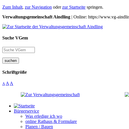
Zum Inhalt
,
zur Navigation
oder
zur Startseite
springen.
Verwaltungsgemeinschaft Aindling
| Online: https://www.vg-aindli
Suche VGem
suchen
Schriftgröße
A
A
A
Bürgerservice
Was erledige ich wo
online Rathaus & Formulare
Planen / Bauen