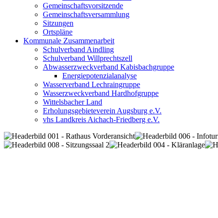
Gemeinschaftsvorsitzende
Gemeinschaftsversammlung
Sitzungen
Ortspläne
Kommunale Zusammenarbeit
Schulverband Aindling
Schulverband Willprechtszell
Abwasserzweckverband Kabisbachgruppe
Energiepotenzialanalyse
Wasserverband Lechraingruppe
Wasserzweckverband Hardhofgruppe
Wittelsbacher Land
Erholungsgebieteverein Augsburg e.V.
vhs Landkreis Aichach-Friedberg e.V.