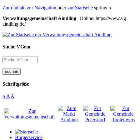
Zum Inhalt
,
zur Navigation
oder
zur Startseite
springen.
Verwaltungsgemeinschaft Aindling
| Online: https://www.vg-
aindling.de/
Suche VGem
suchen
Schriftgröße
A
A
A
Bürgerservice