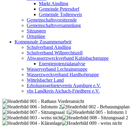
Markt Aindling
Gemeinde Petersdorf
Gemeinde Todtenweis
Gemeinschaftsvorsitzende
Gemeinschaftsversammlung
Sitzungen
Ortspläne
Kommunale Zusammenarbeit
Schulverband Aindling
Schulverband Willprechtszell
Abwasserzweckverband Kabisbachgruppe
Energiepotenzialanalyse
Wasserverband Lechraingruppe
Wasserzweckverband Hardhofgruppe
Wittelsbacher Land
Erholungsgebieteverein Augsburg e.V.
vhs Landkreis Aichach-Friedberg e.V.