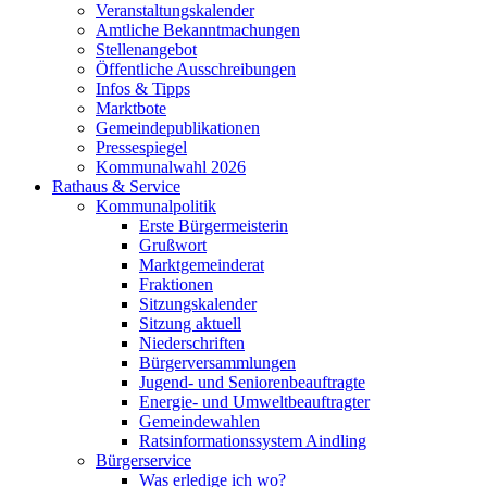
Veranstaltungskalender
Amtliche Bekanntmachungen
Stellenangebot
Öffentliche Ausschreibungen
Infos & Tipps
Marktbote
Gemeindepublikationen
Pressespiegel
Kommunalwahl 2026
Rathaus & Service
Kommunalpolitik
Erste Bürgermeisterin
Grußwort
Marktgemeinderat
Fraktionen
Sitzungskalender
Sitzung aktuell
Niederschriften
Bürgerversammlungen
Jugend- und Seniorenbeauftragte
Energie- und Umweltbeauftragter
Gemeindewahlen
Ratsinformationssystem Aindling
Bürgerservice
Was erledige ich wo?