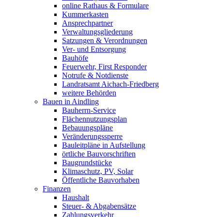
online Rathaus & Formulare
Kummerkasten
Ansprechpartner
Verwaltungsgliederung
Satzungen & Verordnungen
Ver- und Entsorgung
Bauhöfe
Feuerwehr, First Responder
Notrufe & Notdienste
Landratsamt Aichach-Friedberg
weitere Behörden
Bauen in Aindling
Bauherrn-Service
Flächennutzungsplan
Bebauungspläne
Veränderungssperre
Bauleitpläne in Aufstellung
örtliche Bauvorschriften
Baugrundstücke
Klimaschutz, PV, Solar
Öffentliche Bauvorhaben
Finanzen
Haushalt
Steuer- & Abgabensätze
Zahlungsverkehr