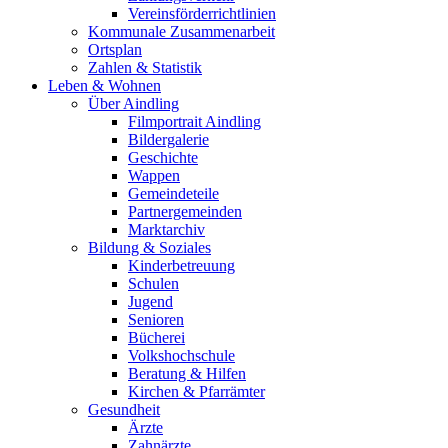
Vereinsförderrichtlinien
Kommunale Zusammenarbeit
Ortsplan
Zahlen & Statistik
Leben & Wohnen
Über Aindling
Filmportrait Aindling
Bildergalerie
Geschichte
Wappen
Gemeindeteile
Partnergemeinden
Marktarchiv
Bildung & Soziales
Kinderbetreuung
Schulen
Jugend
Senioren
Bücherei
Volkshochschule
Beratung & Hilfen
Kirchen & Pfarrämter
Gesundheit
Ärzte
Zahnärzte