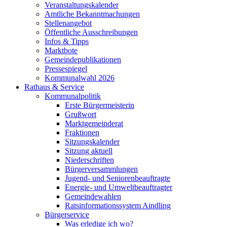
Veranstaltungskalender
Amtliche Bekanntmachungen
Stellenangebot
Öffentliche Ausschreibungen
Infos & Tipps
Marktbote
Gemeindepublikationen
Pressespiegel
Kommunalwahl 2026
Rathaus & Service
Kommunalpolitik
Erste Bürgermeisterin
Grußwort
Marktgemeinderat
Fraktionen
Sitzungskalender
Sitzung aktuell
Niederschriften
Bürgerversammlungen
Jugend- und Seniorenbeauftragte
Energie- und Umweltbeauftragter
Gemeindewahlen
Ratsinformationssystem Aindling
Bürgerservice
Was erledige ich wo?