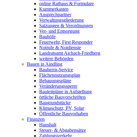
online Rathaus & Formulare
Kummerkasten
Ansprechpartner
Verwaltungsgliederung
Satzungen & Verordnungen
Ver- und Entsorgung
Bauhöfe
Feuerwehr, First Responder
Notrufe & Notdienste
Landratsamt Aichach-Friedberg
weitere Behörden
Bauen in Aindling
Bauherrn-Service
Flächennutzungsplan
Bebauungspläne
Veränderungssperre
Bauleitpläne in Aufstellung
örtliche Bauvorschriften
Baugrundstücke
Klimaschutz, PV, Solar
Öffentliche Bauvorhaben
Finanzen
Haushalt
Steuer- & Abgabensätze
Zahlungsverkehr