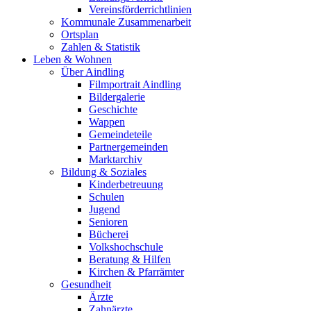
Vereinsförderrichtlinien
Kommunale Zusammenarbeit
Ortsplan
Zahlen & Statistik
Leben & Wohnen
Über Aindling
Filmportrait Aindling
Bildergalerie
Geschichte
Wappen
Gemeindeteile
Partnergemeinden
Marktarchiv
Bildung & Soziales
Kinderbetreuung
Schulen
Jugend
Senioren
Bücherei
Volkshochschule
Beratung & Hilfen
Kirchen & Pfarrämter
Gesundheit
Ärzte
Zahnärzte