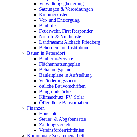
Verwaltungsgliederung
Satzungen & Verordnungen
Kummerkasten
Ver- und Entsorgung
Bauhöfe
Feuerwehr, First Responder
Notrufe & Notdienste
Landratsamt Aichach-Friedberg
Behörden und Institutionen
Bauen in Petersdorf
Bauherrn-Service
Flächennutzungsplan
Bebauungspläne
Bauleitpläne in Aufstellung
Veränderungssperre
örtliche Bauvorschriften
Baugrundstücke
Klimaschutz, PV, Solar
Öffentliche Bauvorhaben
Finanzen
Haushalt
Steuer- & Abgabensätze
Zahlungsverkehr
Vereinsförderrichtlinien
Kommunale Zusammenarbeit