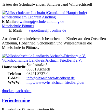
Träger des Schulaufwandes: Schulverband Willprechtszell
Mittelschule am Lechrain Aindling
E-Mail:
verwaltung@schule-aindling.de
Mittelschule Pöttmes
E-Mail:
vspoettmes@t-online.de
Aus dem Gemeindebereich besuchen die Kinder aus den Ortsteilen
Axtbrunn, Hohenried, Schönleiten und Willprechtszell die
Mittelschule in Pöttmes.
Volkshochschule Landkreis Aichach-Friedberg e.V.
Steubstraße 3
Hausanschrift:
86551 Aichach
Telefon:
08251 8737-0
E-Mail:
info@vhs-aichach-friedberg.de
WWW:
http://www.vhs-aichach-friedberg.de/
drucken
nach oben
Ferientermine
Bayerisches Staatsministerium für...