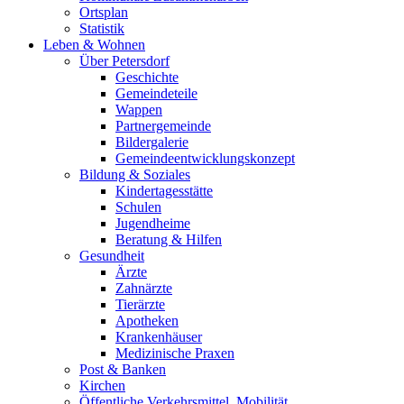
Ortsplan
Statistik
Leben & Wohnen
Über Petersdorf
Geschichte
Gemeindeteile
Wappen
Partnergemeinde
Bildergalerie
Gemeindeentwicklungskonzept
Bildung & Soziales
Kindertagesstätte
Schulen
Jugendheime
Beratung & Hilfen
Gesundheit
Ärzte
Zahnärzte
Tierärzte
Apotheken
Krankenhäuser
Medizinische Praxen
Post & Banken
Kirchen
Öffentliche Verkehrsmittel, Mobilität