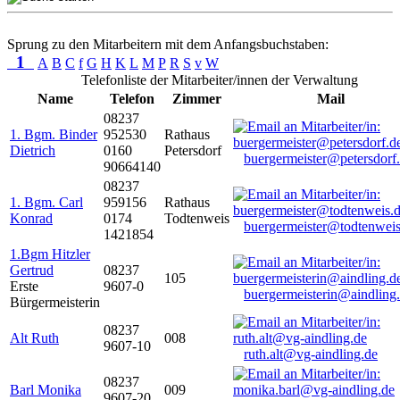
Sprung zu den Mitarbeitern mit dem Anfangsbuchstaben:
1
A
B
C
f
G
H
K
L
M
P
R
S
v
W
Telefonliste der Mitarbeiter/innen der Verwaltung
Name
Telefon
Zimmer
Mail
08237
1. Bgm. Binder
952530
Rathaus
Dietrich
0160
Petersdorf
buergermeister@petersdorf
90664140
08237
1. Bgm. Carl
959156
Rathaus
Konrad
0174
Todtenweis
buergermeister@todtenweis
1421854
1.Bgm Hitzler
Gertrud
08237
105
Erste
9607-0
buergermeisterin@aindling
Bürgermeisterin
08237
Alt Ruth
008
9607-10
ruth.alt@vg-aindling.de
08237
Barl Monika
009
9607-20