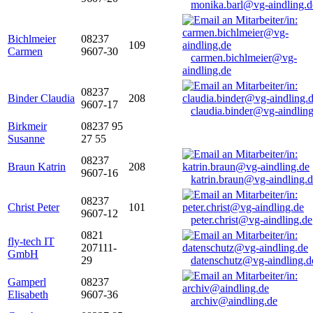
monika.barl@vg-aindling.d
Bichlmeier
08237
109
Carmen
9607-30
carmen.bichlmeier@vg-
aindling.de
08237
Binder Claudia
208
9607-17
claudia.binder@vg-aindling
Birkmeir
08237 95
Susanne
27 55
08237
Braun Katrin
208
9607-16
katrin.braun@vg-aindling.
08237
Christ Peter
101
9607-12
peter.christ@vg-aindling.de
0821
fly-tech IT
207111-
GmbH
29
datenschutz@vg-aindling.d
Gamperl
08237
Elisabeth
9607-36
archiv@aindling.de