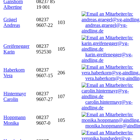
Ganshorn
08237 85
Albertine
19 001
Grägel
08237
103
Andreas
9607-22
andreas.graegel@vg-
aindling.de
Greifenegger
08237
105
Karin
952530
karin.greifenegger@vg-
aindling.de
Haberkorn
08237
206
Vera
9607-15
vera.haberkorn@vg-aindlin
Hintermayr
08237
107
Carolin
9607-27
carolin.hintermayr@vg-
aindling.de
Hoppmann
08237
105
Monika
9607-0
monika.hoppmann@aindlin