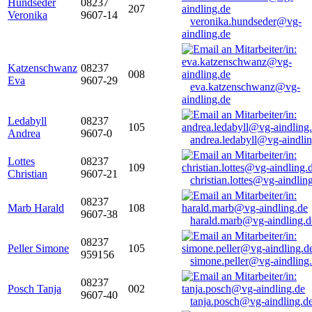
Hundseder
08237
207
Veronika
9607-14
veronika.hundseder@vg-
aindling.de
Katzenschwanz
08237
008
Eva
9607-29
eva.katzenschwanz@vg-
aindling.de
Ledabyll
08237
105
Andrea
9607-0
andrea.ledabyll@vg-aindli
Lottes
08237
109
Christian
9607-21
christian.lottes@vg-aindlin
08237
Marb Harald
108
9607-38
harald.marb@vg-aindling.d
08237
Peller Simone
105
959156
simone.peller@vg-aindling
08237
Posch Tanja
002
9607-40
tanja.posch@vg-aindling.d