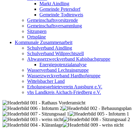
Markt Aindling
Gemeinde Petersdorf
Gemeinde Todtenweis
Gemeinschaftsvorsitzende
Gemeinschaftsversammlung
Sitzungen
Ortspläne
Kommunale Zusammenarbeit
Schulverband Aindling
Schulverband Willprechtszell
Abwasserzweckverband Kabisbachgruppe
Energiepotenzialanalyse
Wasserverband Lechraingruppe
Wasserzweckverband Hardhofgruppe
Wittelsbacher Land
Erholungsgebieteverein Augsburg e.V.
vhs Landkreis Aichach-Friedberg e.V.