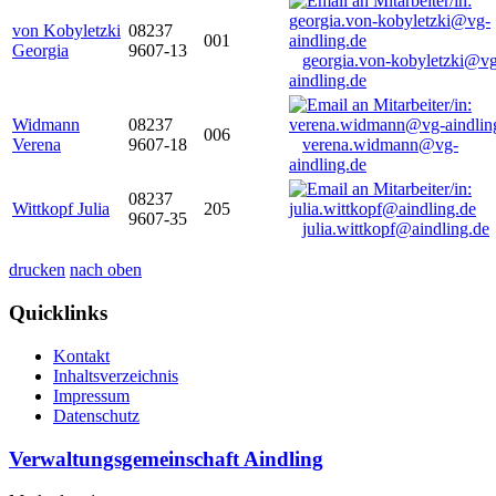
von Kobyletzki
08237
001
Georgia
9607-13
georgia.von-kobyletzki@vg
aindling.de
Widmann
08237
006
Verena
9607-18
verena.widmann@vg-
aindling.de
08237
Wittkopf Julia
205
9607-35
julia.wittkopf@aindling.de
drucken
nach oben
Quicklinks
Kontakt
Inhaltsverzeichnis
Impressum
Datenschutz
Verwaltungsgemeinschaft Aindling