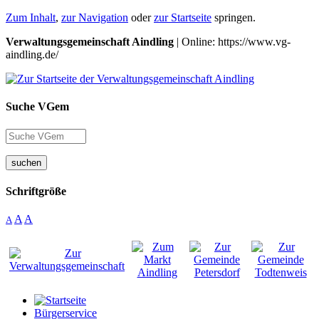
Zum Inhalt
,
zur Navigation
oder
zur Startseite
springen.
Verwaltungsgemeinschaft Aindling
| Online: https://www.vg-
aindling.de/
Suche VGem
suchen
Schriftgröße
A
A
A
Bürgerservice