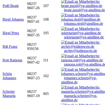
08237
Pußl Beate
107
9607-26
beate.pussl@vg-aindling.de
08237
Riegl Johanna
108
9607-41
johanna.riegl@aindling.de
08237
Riegl Petra
105
9607-35
sekretariat@vg-aindling.de
08237
Riß Franz
959156
archiv@todtenweis.de
08237
Rott Ramona
111
9607-42
ramona.rott@vg-aindling.d
Schön
08237
102
Johannes
9607-23
johannes.schoen@vg-
aindling.de
Schreier
08237
005
Manuela
9607-19
manuela.schreier@vg-
aindling.de