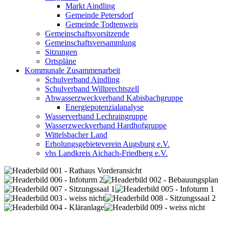
Markt Aindling
Gemeinde Petersdorf
Gemeinde Todtenweis
Gemeinschaftsvorsitzende
Gemeinschaftsversammlung
Sitzungen
Ortspläne
Kommunale Zusammenarbeit
Schulverband Aindling
Schulverband Willprechtszell
Abwasserzweckverband Kabisbachgruppe
Energiepotenzialanalyse
Wasserverband Lechraingruppe
Wasserzweckverband Hardhofgruppe
Wittelsbacher Land
Erholungsgebieteverein Augsburg e.V.
vhs Landkreis Aichach-Friedberg e.V.