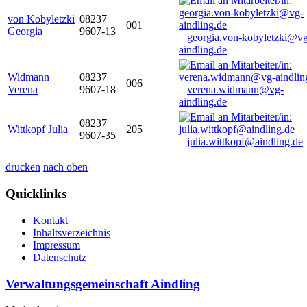
von Kobyletzki
08237
001
Georgia
9607-13
georgia.von-kobyletzki@vg
aindling.de
Widmann
08237
006
Verena
9607-18
verena.widmann@vg-
aindling.de
08237
Wittkopf Julia
205
9607-35
julia.wittkopf@aindling.de
drucken
nach oben
Quicklinks
Kontakt
Inhaltsverzeichnis
Impressum
Datenschutz
Verwaltungsgemeinschaft Aindling