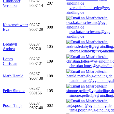
Hundseder
08237
207
Veronika
9607-14
veronika.hundseder@vg-
aindling.de
Katzenschwanz
08237
008
Eva
9607-29
eva.katzenschwanz@vg-
aindling.de
Ledabyll
08237
105
Andrea
9607-0
andrea.ledabyll@vg-aindli
Lottes
08237
109
Christian
9607-21
christian.lottes@vg-aindlin
08237
Marb Harald
108
9607-38
harald.marb@vg-aindling.d
08237
Peller Simone
105
959156
simone.peller@vg-aindling
08237
Posch Tanja
002
9607-40
tanja.posch@vg-aindling.d