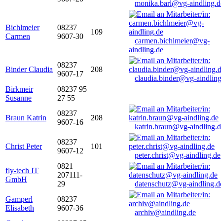
monika.barl@vg-aindling.d
Bichlmeier
08237
109
Carmen
9607-30
carmen.bichlmeier@vg-
aindling.de
08237
Binder Claudia
208
9607-17
claudia.binder@vg-aindling
Birkmeir
08237 95
Susanne
27 55
08237
Braun Katrin
208
9607-16
katrin.braun@vg-aindling.
08237
Christ Peter
101
9607-12
peter.christ@vg-aindling.de
0821
fly-tech IT
207111-
GmbH
29
datenschutz@vg-aindling.d
Gamperl
08237
Elisabeth
9607-36
archiv@aindling.de