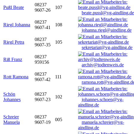
08237
Pußl Beate
107
9607-26
beate.pussl@vg-aindling.de
08237
Riegl Johanna
108
9607-41
johanna.riegl@aindling.de
08237
Riegl Petra
105
9607-35
sekretariat@vg-aindling.de
08237
Riß Franz
959156
archiv@todtenweis.de
08237
Rott Ramona
111
9607-42
ramona.rott@vg-aindling.d
Schön
08237
102
Johannes
9607-23
johannes.schoen@vg-
aindling.de
Schreier
08237
005
Manuela
9607-19
manuela.schreier@vg-
aindling.de