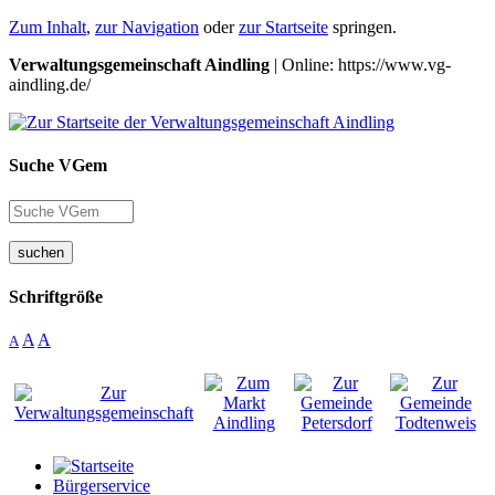
Zum Inhalt
,
zur Navigation
oder
zur Startseite
springen.
Verwaltungsgemeinschaft Aindling
| Online: https://www.vg-
aindling.de/
Suche VGem
suchen
Schriftgröße
A
A
A
Bürgerservice