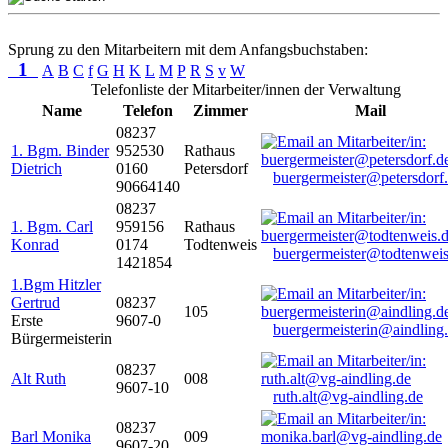
Sprung zu den Mitarbeitern mit dem Anfangsbuchstaben:
1
A
B
C
f
G
H
K
L
M
P
R
S
v
W
Telefonliste der Mitarbeiter/innen der Verwaltung
Name
Telefon
Zimmer
Mail
08237
1. Bgm. Binder
952530
Rathaus
Dietrich
0160
Petersdorf
buergermeister@petersdorf
90664140
08237
1. Bgm. Carl
959156
Rathaus
Konrad
0174
Todtenweis
buergermeister@todtenweis
1421854
1.Bgm Hitzler
Gertrud
08237
105
Erste
9607-0
buergermeisterin@aindling
Bürgermeisterin
08237
Alt Ruth
008
9607-10
ruth.alt@vg-aindling.de
08237
Barl Monika
009
9607-20