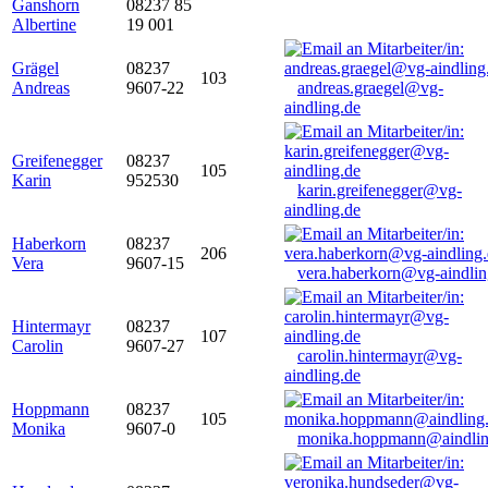
Ganshorn
08237 85
Albertine
19 001
Grägel
08237
103
Andreas
9607-22
andreas.graegel@vg-
aindling.de
Greifenegger
08237
105
Karin
952530
karin.greifenegger@vg-
aindling.de
Haberkorn
08237
206
Vera
9607-15
vera.haberkorn@vg-aindlin
Hintermayr
08237
107
Carolin
9607-27
carolin.hintermayr@vg-
aindling.de
Hoppmann
08237
105
Monika
9607-0
monika.hoppmann@aindlin