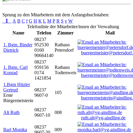
Sprung zu den Mitarbeitern mit dem Anfangsbuchstaben:
1
A
B
C
f
G
H
K
L
M
P
R
S
v
W
Telefonliste der Mitarbeiter/innen der Verwaltung
Name
Telefon
Zimmer
Mail
08237
1. Bgm. Binder
952530
Rathaus
Dietrich
0160
Petersdorf
buergermeister@petersdorf
90664140
08237
1. Bgm. Carl
959156
Rathaus
Konrad
0174
Todtenweis
buergermeister@todtenweis
1421854
1.Bgm Hitzler
Gertrud
08237
105
Erste
9607-0
buergermeisterin@aindling
Bürgermeisterin
08237
Alt Ruth
008
9607-10
ruth.alt@vg-aindling.de
08237
Barl Monika
009
9607-20