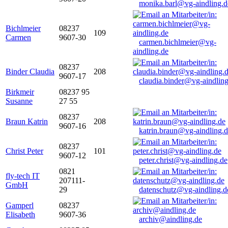
monika.barl@vg-aindling.d
Bichlmeier
08237
109
Carmen
9607-30
carmen.bichlmeier@vg-
aindling.de
08237
Binder Claudia
208
9607-17
claudia.binder@vg-aindling
Birkmeir
08237 95
Susanne
27 55
08237
Braun Katrin
208
9607-16
katrin.braun@vg-aindling.
08237
Christ Peter
101
9607-12
peter.christ@vg-aindling.de
0821
fly-tech IT
207111-
GmbH
29
datenschutz@vg-aindling.d
Gamperl
08237
Elisabeth
9607-36
archiv@aindling.de