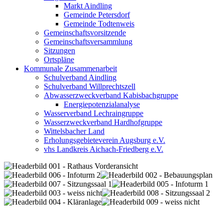
Markt Aindling
Gemeinde Petersdorf
Gemeinde Todtenweis
Gemeinschaftsvorsitzende
Gemeinschaftsversammlung
Sitzungen
Ortspläne
Kommunale Zusammenarbeit
Schulverband Aindling
Schulverband Willprechtszell
Abwasserzweckverband Kabisbachgruppe
Energiepotenzialanalyse
Wasserverband Lechraingruppe
Wasserzweckverband Hardhofgruppe
Wittelsbacher Land
Erholungsgebieteverein Augsburg e.V.
vhs Landkreis Aichach-Friedberg e.V.