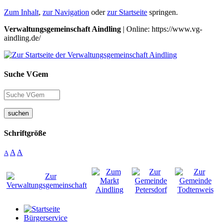
Zum Inhalt
,
zur Navigation
oder
zur Startseite
springen.
Verwaltungsgemeinschaft Aindling
| Online: https://www.vg-
aindling.de/
Suche VGem
suchen
Schriftgröße
A
A
A
Bürgerservice