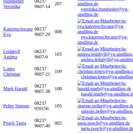
Hundseder
08237
207
Veronika
9607-14
veronika.hundseder@vg-
aindling.de
Katzenschwanz
08237
008
Eva
9607-29
eva.katzenschwanz@vg-
aindling.de
Ledabyll
08237
105
Andrea
9607-0
andrea.ledabyll@vg-aindli
Lottes
08237
109
Christian
9607-21
christian.lottes@vg-aindlin
08237
Marb Harald
108
9607-38
harald.marb@vg-aindling.d
08237
Peller Simone
105
959156
simone.peller@vg-aindling
08237
Posch Tanja
002
9607-40
tanja.posch@vg-aindling.d