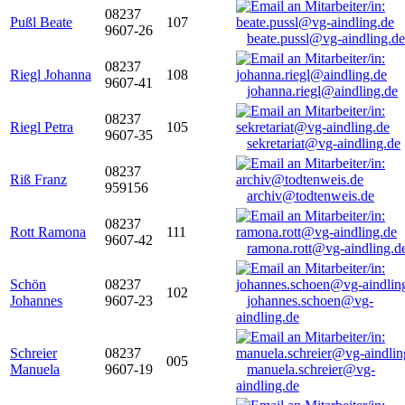
08237
Pußl Beate
107
9607-26
beate.pussl@vg-aindling.de
08237
Riegl Johanna
108
9607-41
johanna.riegl@aindling.de
08237
Riegl Petra
105
9607-35
sekretariat@vg-aindling.de
08237
Riß Franz
959156
archiv@todtenweis.de
08237
Rott Ramona
111
9607-42
ramona.rott@vg-aindling.d
Schön
08237
102
Johannes
9607-23
johannes.schoen@vg-
aindling.de
Schreier
08237
005
Manuela
9607-19
manuela.schreier@vg-
aindling.de