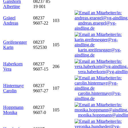
Ganshorn
08237 85
Albertine
19 001
Grägel
08237
103
Andreas
9607-22
andreas.graegel@vg-
aindling.de
Greifenegger
08237
105
Karin
952530
karin.greifenegger@vg-
aindling.de
Haberkorn
08237
206
Vera
9607-15
vera.haberkorn@vg-aindlin
Hintermayr
08237
107
Carolin
9607-27
carolin.hintermayr@vg-
aindling.de
Hoppmann
08237
105
Monika
9607-0
monika.hoppmann@aindlin