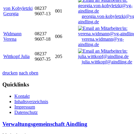
von Kobyletzki
08237
001
Georgia
9607-13
georgia.von-kobyletzki@vg
aindling.de
Widmann
08237
006
Verena
9607-18
verena.widmann@vg-
aindling.de
08237
Wittkopf Julia
205
9607-35
julia.wittkopf@aindling.de
drucken
nach oben
Quicklinks
Kontakt
Inhaltsverzeichnis
Impressum
Datenschutz
Verwaltungsgemeinschaft Aindling