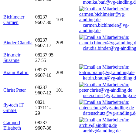
monika.barl@vg-aindling.d
Bichlmeier
08237
109
Carmen
9607-30
carmen.bichlmeier@vg-
aindling.de
08237
Binder Claudia
208
9607-17
claudia.binder@vg-aindling
Birkmeir
08237 95
Susanne
27 55
08237
Braun Katrin
208
9607-16
katrin.braun@vg-aindling.
08237
Christ Peter
101
9607-12
peter.christ@vg-aindling.de
0821
fly-tech IT
207111-
GmbH
29
datenschutz@vg-aindling.d
Gamperl
08237
Elisabeth
9607-36
archiv@aindling.de