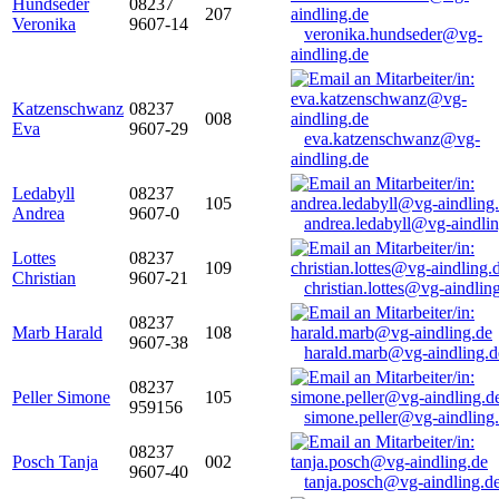
Hundseder
08237
207
Veronika
9607-14
veronika.hundseder@vg-
aindling.de
Katzenschwanz
08237
008
Eva
9607-29
eva.katzenschwanz@vg-
aindling.de
Ledabyll
08237
105
Andrea
9607-0
andrea.ledabyll@vg-aindli
Lottes
08237
109
Christian
9607-21
christian.lottes@vg-aindlin
08237
Marb Harald
108
9607-38
harald.marb@vg-aindling.d
08237
Peller Simone
105
959156
simone.peller@vg-aindling
08237
Posch Tanja
002
9607-40
tanja.posch@vg-aindling.d