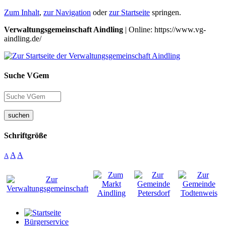
Zum Inhalt
,
zur Navigation
oder
zur Startseite
springen.
Verwaltungsgemeinschaft Aindling
| Online: https://www.vg-
aindling.de/
Suche VGem
suchen
Schriftgröße
A
A
A
Bürgerservice