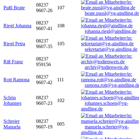
08237
Pußl Beate
107
9607-26
beate.pussl@vg-aindling.de
08237
Riegl Johanna
108
9607-41
johanna.riegl@aindling.de
08237
Riegl Petra
105
9607-35
sekretariat@vg-aindling.de
08237
Riß Franz
959156
archiv@todtenweis.de
08237
Rott Ramona
111
9607-42
ramona.rott@vg-aindling.d
Schön
08237
102
Johannes
9607-23
johannes.schoen@vg-
aindling.de
Schreier
08237
005
Manuela
9607-19
manuela.schreier@vg-
aindling.de