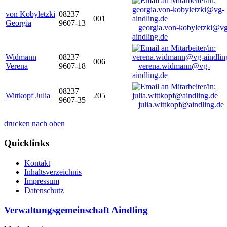
von Kobyletzki
08237
001
Georgia
9607-13
georgia.von-kobyletzki@vg
aindling.de
Widmann
08237
006
Verena
9607-18
verena.widmann@vg-
aindling.de
08237
Wittkopf Julia
205
9607-35
julia.wittkopf@aindling.de
drucken
nach oben
Quicklinks
Kontakt
Inhaltsverzeichnis
Impressum
Datenschutz
Verwaltungsgemeinschaft Aindling