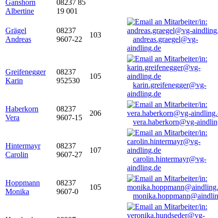
Ganshorn
08237 85
Albertine
19 001
Grägel
08237
103
Andreas
9607-22
andreas.graegel@vg-
aindling.de
Greifenegger
08237
105
Karin
952530
karin.greifenegger@vg-
aindling.de
Haberkorn
08237
206
Vera
9607-15
vera.haberkorn@vg-aindlin
Hintermayr
08237
107
Carolin
9607-27
carolin.hintermayr@vg-
aindling.de
Hoppmann
08237
105
Monika
9607-0
monika.hoppmann@aindlin