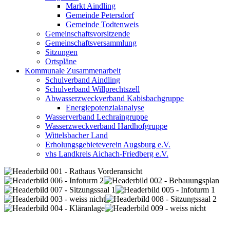
Markt Aindling
Gemeinde Petersdorf
Gemeinde Todtenweis
Gemeinschaftsvorsitzende
Gemeinschaftsversammlung
Sitzungen
Ortspläne
Kommunale Zusammenarbeit
Schulverband Aindling
Schulverband Willprechtszell
Abwasserzweckverband Kabisbachgruppe
Energiepotenzialanalyse
Wasserverband Lechraingruppe
Wasserzweckverband Hardhofgruppe
Wittelsbacher Land
Erholungsgebieteverein Augsburg e.V.
vhs Landkreis Aichach-Friedberg e.V.