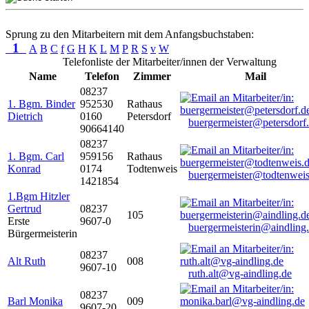
Sprung zu den Mitarbeitern mit dem Anfangsbuchstaben:
1
A
B
C
f
G
H
K
L
M
P
R
S
v
W
Telefonliste der Mitarbeiter/innen der Verwaltung
Name
Telefon
Zimmer
Mail
08237
1. Bgm. Binder
952530
Rathaus
Dietrich
0160
Petersdorf
buergermeister@petersdorf
90664140
08237
1. Bgm. Carl
959156
Rathaus
Konrad
0174
Todtenweis
buergermeister@todtenweis
1421854
1.Bgm Hitzler
Gertrud
08237
105
Erste
9607-0
buergermeisterin@aindling
Bürgermeisterin
08237
Alt Ruth
008
9607-10
ruth.alt@vg-aindling.de
08237
Barl Monika
009
9607-20