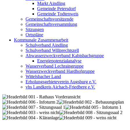
Markt Aindling
Gemeinde Petersdorf
Gemeinde Todtenweis
Gemeinschaftsvorsitzende
Gemeinschaftsversammlung
Sitzungen
Ortspläne
Kommunale Zusammenarbeit
Schulverband Aindling
Schulverband Willprechtszell
Abwasserzweckverband Kabisbachgruppe
Energiepotenzialanalyse
Wasserverband Lechraingruppe
Wasserzweckverband Hardhofgruppe
Wittelsbacher Land
Erholungsgebieteverein Augsburg e.V.
vhs Landkreis Aichach-Friedberg e.V.