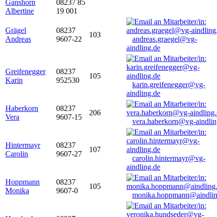
Ganshorn
08237 85
Albertine
19 001
Grägel
08237
103
Andreas
9607-22
andreas.graegel@vg-
aindling.de
Greifenegger
08237
105
Karin
952530
karin.greifenegger@vg-
aindling.de
Haberkorn
08237
206
Vera
9607-15
vera.haberkorn@vg-aindlin
Hintermayr
08237
107
Carolin
9607-27
carolin.hintermayr@vg-
aindling.de
Hoppmann
08237
105
Monika
9607-0
monika.hoppmann@aindlin