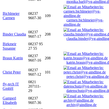
monika.barl@vg-aindling.d
Bichlmeier
08237
109
Carmen
9607-30
carmen.bichlmeier@vg-
aindling.de
08237
Binder Claudia
208
9607-17
claudia.binder@vg-aindling
Birkmeir
08237 95
Susanne
27 55
08237
Braun Katrin
208
9607-16
katrin.braun@vg-aindling.
08237
Christ Peter
101
9607-12
peter.christ@vg-aindling.de
0821
fly-tech IT
207111-
GmbH
29
datenschutz@vg-aindling.d
Gamperl
08237
Elisabeth
9607-36
archiv@aindling.de