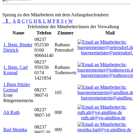
Sprung zu den Mitarbeitern mit dem Anfangsbuchstaben:
1
A
B
C
f
G
H
K
L
M
P
R
S
v
W
Telefonliste der Mitarbeiter/innen der Verwaltung
Name
Telefon
Zimmer
Mail
08237
1. Bgm. Binder
952530
Rathaus
Dietrich
0160
Petersdorf
buergermeister@petersdorf
90664140
08237
1. Bgm. Carl
959156
Rathaus
Konrad
0174
Todtenweis
buergermeister@todtenweis
1421854
1.Bgm Hitzler
Gertrud
08237
105
Erste
9607-0
buergermeisterin@aindling
Bürgermeisterin
08237
Alt Ruth
008
9607-10
ruth.alt@vg-aindling.de
08237
Barl Monika
009
9607-20