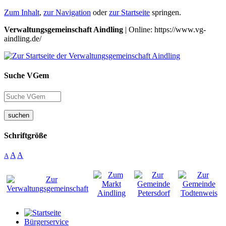
Zum Inhalt
,
zur Navigation
oder
zur Startseite
springen.
Verwaltungsgemeinschaft Aindling
| Online: https://www.vg-
aindling.de/
Suche VGem
suchen
Schriftgröße
A
A
A
Bürgerservice