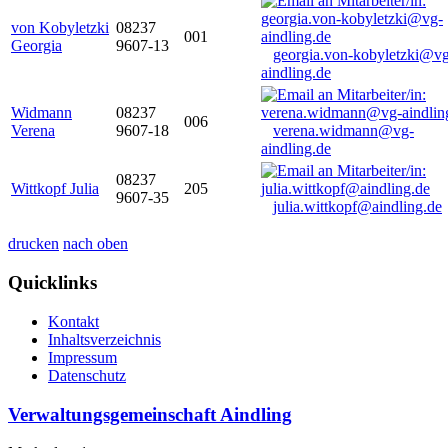
von Kobyletzki
08237
001
Georgia
9607-13
georgia.von-kobyletzki@vg
aindling.de
Widmann
08237
006
Verena
9607-18
verena.widmann@vg-
aindling.de
08237
Wittkopf Julia
205
9607-35
julia.wittkopf@aindling.de
drucken
nach oben
Quicklinks
Kontakt
Inhaltsverzeichnis
Impressum
Datenschutz
Verwaltungsgemeinschaft Aindling