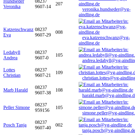
Hundseder
08237
207
Veronika
9607-14
veronika.hundseder@vg-
aindling.de
Katzenschwanz
08237
008
Eva
9607-29
eva.katzenschwanz@vg-
aindling.de
Ledabyll
08237
105
Andrea
9607-0
andrea.ledabyll@vg-aindli
Lottes
08237
109
Christian
9607-21
christian.lottes@vg-aindlin
08237
Marb Harald
108
9607-38
harald.marb@vg-aindling.d
08237
Peller Simone
105
959156
simone.peller@vg-aindling
08237
Posch Tanja
002
9607-40
tanja.posch@vg-aindling.d