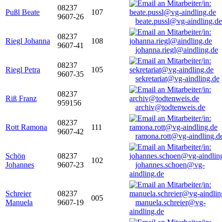
08237
Pußl Beate
107
9607-26
beate.pussl@vg-aindling.de
08237
Riegl Johanna
108
9607-41
johanna.riegl@aindling.de
08237
Riegl Petra
105
9607-35
sekretariat@vg-aindling.de
08237
Riß Franz
959156
archiv@todtenweis.de
08237
Rott Ramona
111
9607-42
ramona.rott@vg-aindling.d
Schön
08237
102
Johannes
9607-23
johannes.schoen@vg-
aindling.de
Schreier
08237
005
Manuela
9607-19
manuela.schreier@vg-
aindling.de