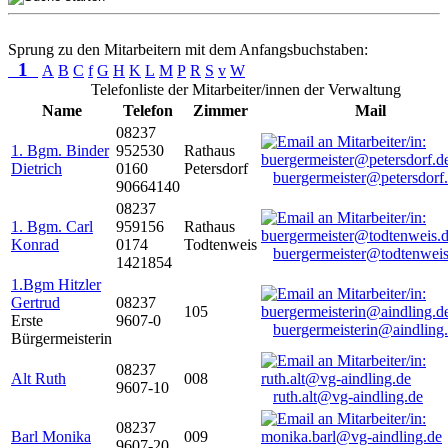
Sprung zu den Mitarbeitern mit dem Anfangsbuchstaben:
1
A
B
C
f
G
H
K
L
M
P
R
S
v
W
Telefonliste der Mitarbeiter/innen der Verwaltung
Name
Telefon
Zimmer
Mail
08237
1. Bgm. Binder
952530
Rathaus
Dietrich
0160
Petersdorf
buergermeister@petersdorf
90664140
08237
1. Bgm. Carl
959156
Rathaus
Konrad
0174
Todtenweis
buergermeister@todtenweis
1421854
1.Bgm Hitzler
Gertrud
08237
105
Erste
9607-0
buergermeisterin@aindling
Bürgermeisterin
08237
Alt Ruth
008
9607-10
ruth.alt@vg-aindling.de
08237
Barl Monika
009
9607-20