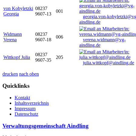
von Kobyletzki
08237
001
Georgia
9607-13
georgia.von-kobyletzki@vg
aindling.de
Widmann
08237
006
Verena
9607-18
verena.widmann@vg-
aindling.de
08237
Wittkopf Julia
205
9607-35
julia.wittkopf@aindling.de
drucken
nach oben
Quicklinks
Kontakt
Inhaltsverzeichnis
Impressum
Datenschutz
Verwaltungsgemeinschaft Aindling