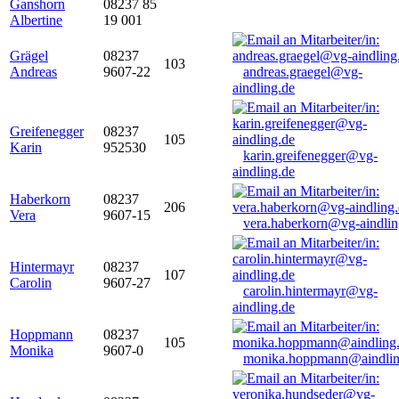
Ganshorn
08237 85
Albertine
19 001
Grägel
08237
103
Andreas
9607-22
andreas.graegel@vg-
aindling.de
Greifenegger
08237
105
Karin
952530
karin.greifenegger@vg-
aindling.de
Haberkorn
08237
206
Vera
9607-15
vera.haberkorn@vg-aindlin
Hintermayr
08237
107
Carolin
9607-27
carolin.hintermayr@vg-
aindling.de
Hoppmann
08237
105
Monika
9607-0
monika.hoppmann@aindlin