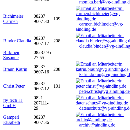
monika.barl@vg-aindling.d
Bichlmeier
08237
109
Carmen
9607-30
carmen.bichlmeier@vg-
aindling.de
08237
Binder Claudia
208
9607-17
claudia.binder@vg-aindling
Birkmeir
08237 95
Susanne
27 55
08237
Braun Katrin
208
9607-16
katrin.braun@vg-aindling.
08237
Christ Peter
101
9607-12
peter.christ@vg-aindling.de
0821
fly-tech IT
207111-
GmbH
29
datenschutz@vg-aindling.d
Gamperl
08237
Elisabeth
9607-36
archiv@aindling.de