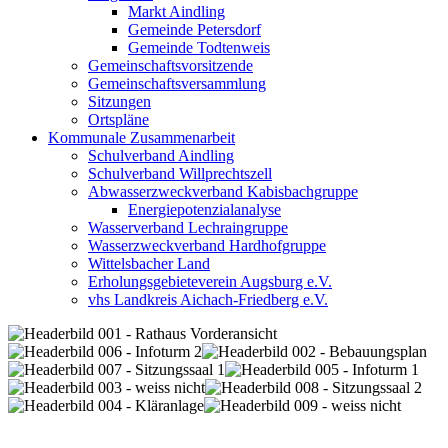
Markt Aindling
Gemeinde Petersdorf
Gemeinde Todtenweis
Gemeinschaftsvorsitzende
Gemeinschaftsversammlung
Sitzungen
Ortspläne
Kommunale Zusammenarbeit
Schulverband Aindling
Schulverband Willprechtszell
Abwasserzweckverband Kabisbachgruppe
Energiepotenzialanalyse
Wasserverband Lechraingruppe
Wasserzweckverband Hardhofgruppe
Wittelsbacher Land
Erholungsgebieteverein Augsburg e.V.
vhs Landkreis Aichach-Friedberg e.V.