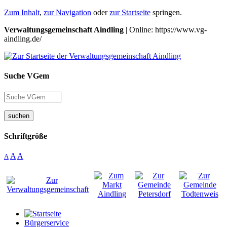
Zum Inhalt
,
zur Navigation
oder
zur Startseite
springen.
Verwaltungsgemeinschaft Aindling
| Online: https://www.vg-
aindling.de/
Suche VGem
suchen
Schriftgröße
A
A
A
Bürgerservice