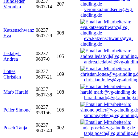
Hundseder
08237
207
Veronika
9607-14
veronika.hundseder@vg-
aindling.de
Katzenschwanz
08237
008
Eva
9607-29
eva.katzenschwanz@vg-
aindling.de
Ledabyll
08237
105
Andrea
9607-0
andrea.ledabyll@vg-aindli
Lottes
08237
109
Christian
9607-21
christian.lottes@vg-aindlin
08237
Marb Harald
108
9607-38
harald.marb@vg-aindling.d
08237
Peller Simone
105
959156
simone.peller@vg-aindling
08237
Posch Tanja
002
9607-40
tanja.posch@vg-aindling.d