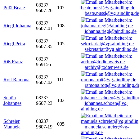
08237
Pußl Beate
107
9607-26
beate.pussl@vg-aindling.de
08237
Riegl Johanna
108
9607-41
johanna.riegl@aindling.de
08237
Riegl Petra
105
9607-35
sekretariat@vg-aindling.de
08237
Riß Franz
959156
archiv@todtenweis.de
08237
Rott Ramona
111
9607-42
ramona.rott@vg-aindling.d
Schön
08237
102
Johannes
9607-23
johannes.schoen@vg-
aindling.de
Schreier
08237
005
Manuela
9607-19
manuela.schreier@vg-
aindling.de