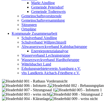
Markt Aindling
Gemeinde Petersdorf
Gemeinde Todtenweis
Gemeinschaftsvorsitzende
Gemeinschaftsversammlung
Sitzungen
Ortspläne
Kommunale Zusammenarbeit
Schulverband Aindling
Schulverband Willprechtszell
Abwasserzweckverband Kabisbachgruppe
Energiepotenzialanalyse
Wasserverband Lechraingruppe
Wasserzweckverband Hardhofgruppe
Wittelsbacher Land
Erholungsgebieteverein Augsburg e.V.
vhs Landkreis Aichach-Friedberg e.V.