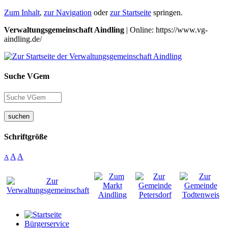
Zum Inhalt
,
zur Navigation
oder
zur Startseite
springen.
Verwaltungsgemeinschaft Aindling
| Online: https://www.vg-
aindling.de/
Suche VGem
suchen
Schriftgröße
A
A
A
Bürgerservice