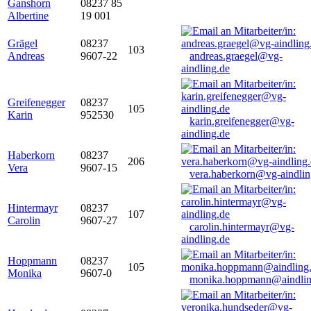
Ganshorn
08237 85
Albertine
19 001
Grägel
08237
103
Andreas
9607-22
andreas.graegel@vg-
aindling.de
Greifenegger
08237
105
Karin
952530
karin.greifenegger@vg-
aindling.de
Haberkorn
08237
206
Vera
9607-15
vera.haberkorn@vg-aindlin
Hintermayr
08237
107
Carolin
9607-27
carolin.hintermayr@vg-
aindling.de
Hoppmann
08237
105
Monika
9607-0
monika.hoppmann@aindlin