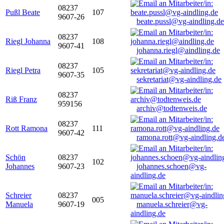
08237
Pußl Beate
107
9607-26
beate.pussl@vg-aindling.de
08237
Riegl Johanna
108
9607-41
johanna.riegl@aindling.de
08237
Riegl Petra
105
9607-35
sekretariat@vg-aindling.de
08237
Riß Franz
959156
archiv@todtenweis.de
08237
Rott Ramona
111
9607-42
ramona.rott@vg-aindling.d
Schön
08237
102
Johannes
9607-23
johannes.schoen@vg-
aindling.de
Schreier
08237
005
Manuela
9607-19
manuela.schreier@vg-
aindling.de