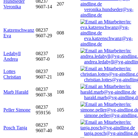
Hundseder
08237
207
Veronika
9607-14
veronika.hundseder@vg-
aindling.de
Katzenschwanz
08237
008
Eva
9607-29
eva.katzenschwanz@vg-
aindling.de
Ledabyll
08237
105
Andrea
9607-0
andrea.ledabyll@vg-aindli
Lottes
08237
109
Christian
9607-21
christian.lottes@vg-aindlin
08237
Marb Harald
108
9607-38
harald.marb@vg-aindling.d
08237
Peller Simone
105
959156
simone.peller@vg-aindling
08237
Posch Tanja
002
9607-40
tanja.posch@vg-aindling.d