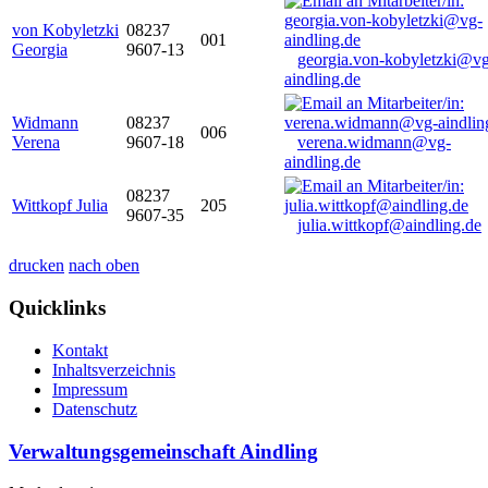
von Kobyletzki
08237
001
Georgia
9607-13
georgia.von-kobyletzki@vg
aindling.de
Widmann
08237
006
Verena
9607-18
verena.widmann@vg-
aindling.de
08237
Wittkopf Julia
205
9607-35
julia.wittkopf@aindling.de
drucken
nach oben
Quicklinks
Kontakt
Inhaltsverzeichnis
Impressum
Datenschutz
Verwaltungsgemeinschaft Aindling