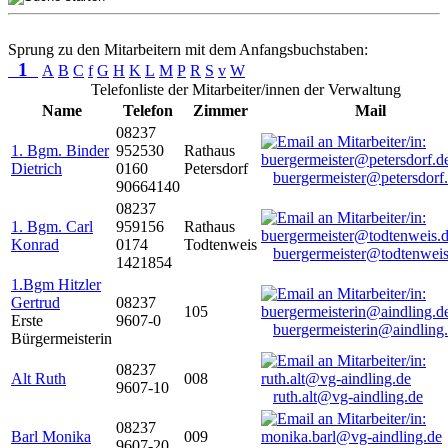
Sprung zu den Mitarbeitern mit dem Anfangsbuchstaben:
1
A
B
C
f
G
H
K
L
M
P
R
S
v
W
Telefonliste der Mitarbeiter/innen der Verwaltung
Name
Telefon
Zimmer
Mail
08237
1. Bgm. Binder
952530
Rathaus
Dietrich
0160
Petersdorf
buergermeister@petersdorf
90664140
08237
1. Bgm. Carl
959156
Rathaus
Konrad
0174
Todtenweis
buergermeister@todtenweis
1421854
1.Bgm Hitzler
Gertrud
08237
105
Erste
9607-0
buergermeisterin@aindling
Bürgermeisterin
08237
Alt Ruth
008
9607-10
ruth.alt@vg-aindling.de
08237
Barl Monika
009
9607-20