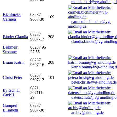
monika.barl@vg-aindling.d
Bichlmeier
08237
109
Carmen
9607-30
carmen.bichlmeier@vg-
aindling.de
08237
Binder Claudia
208
9607-17
claudia.binder@vg-aindling
Birkmeir
08237 95
Susanne
27 55
08237
Braun Katrin
208
9607-16
katrin.braun@vg-aindling.
08237
Christ Peter
101
9607-12
peter.christ@vg-aindling.de
0821
fly-tech IT
207111-
GmbH
29
datenschutz@vg-aindling.d
Gamperl
08237
Elisabeth
9607-36
archiv@aindling.de