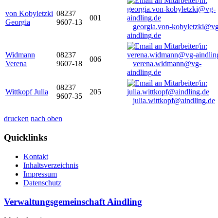
von Kobyletzki
08237
001
Georgia
9607-13
georgia.von-kobyletzki@vg
aindling.de
Widmann
08237
006
Verena
9607-18
verena.widmann@vg-
aindling.de
08237
Wittkopf Julia
205
9607-35
julia.wittkopf@aindling.de
drucken
nach oben
Quicklinks
Kontakt
Inhaltsverzeichnis
Impressum
Datenschutz
Verwaltungsgemeinschaft Aindling