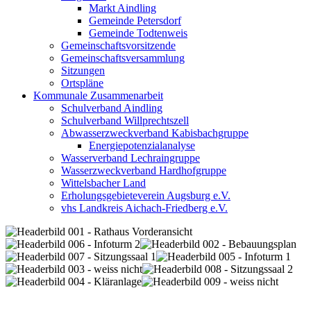
Markt Aindling
Gemeinde Petersdorf
Gemeinde Todtenweis
Gemeinschaftsvorsitzende
Gemeinschaftsversammlung
Sitzungen
Ortspläne
Kommunale Zusammenarbeit
Schulverband Aindling
Schulverband Willprechtszell
Abwasserzweckverband Kabisbachgruppe
Energiepotenzialanalyse
Wasserverband Lechraingruppe
Wasserzweckverband Hardhofgruppe
Wittelsbacher Land
Erholungsgebieteverein Augsburg e.V.
vhs Landkreis Aichach-Friedberg e.V.