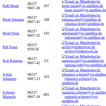
08237
Pußl Beate
107
9607-26
beate.pussl@vg-aindling.de
08237
Riegl Johanna
108
9607-41
johanna.riegl@aindling.de
08237
Riegl Petra
105
9607-35
sekretariat@vg-aindling.de
08237
Riß Franz
959156
archiv@todtenweis.de
08237
Rott Ramona
111
9607-42
ramona.rott@vg-aindling.d
Schön
08237
102
Johannes
9607-23
johannes.schoen@vg-
aindling.de
Schreier
08237
005
Manuela
9607-19
manuela.schreier@vg-
aindling.de