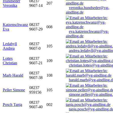
Hundseder
08237
207
Veronika
9607-14
veronika.hundseder@vg-
aindling.de
Katzenschwanz
08237
008
Eva
9607-29
eva.katzenschwanz@vg-
aindling.de
Ledabyll
08237
105
Andrea
9607-0
andrea.ledabyll@vg-aindli
Lottes
08237
109
Christian
9607-21
christian.lottes@vg-aindlin
08237
Marb Harald
108
9607-38
harald.marb@vg-aindling.d
08237
Peller Simone
105
959156
simone.peller@vg-aindling
08237
Posch Tanja
002
9607-40
tanja.posch@vg-aindling.d