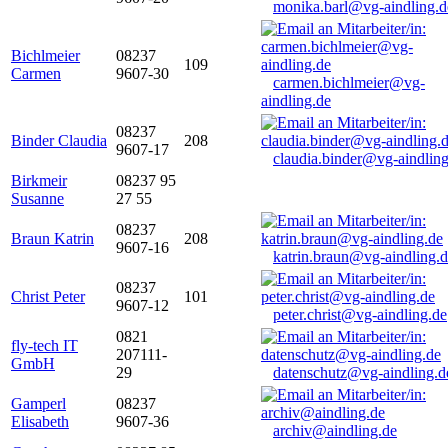
monika.barl@vg-aindling.d
Bichlmeier
08237
109
Carmen
9607-30
carmen.bichlmeier@vg-
aindling.de
08237
Binder Claudia
208
9607-17
claudia.binder@vg-aindling
Birkmeir
08237 95
Susanne
27 55
08237
Braun Katrin
208
9607-16
katrin.braun@vg-aindling.
08237
Christ Peter
101
9607-12
peter.christ@vg-aindling.de
0821
fly-tech IT
207111-
GmbH
29
datenschutz@vg-aindling.d
Gamperl
08237
Elisabeth
9607-36
archiv@aindling.de