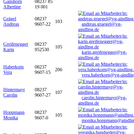
Ganshorn
08237 85
Albertine
19 001
Grägel
08237
103
Andreas
9607-22
andreas.graegel@vg-
aindling.de
Greifenegger
08237
105
Karin
952530
karin.greifenegger@vg-
aindling.de
Haberkorn
08237
206
Vera
9607-15
vera.haberkorn@vg-aindlin
Hintermayr
08237
107
Carolin
9607-27
carolin.hintermayr@vg-
aindling.de
Hoppmann
08237
105
Monika
9607-0
monika.hoppmann@aindlin