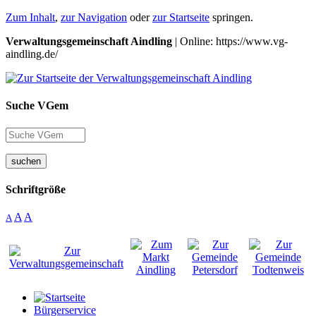
Zum Inhalt
,
zur Navigation
oder
zur Startseite
springen.
Verwaltungsgemeinschaft Aindling
| Online: https://www.vg-
aindling.de/
Suche VGem
suchen
Schriftgröße
A
A
A
Bürgerservice