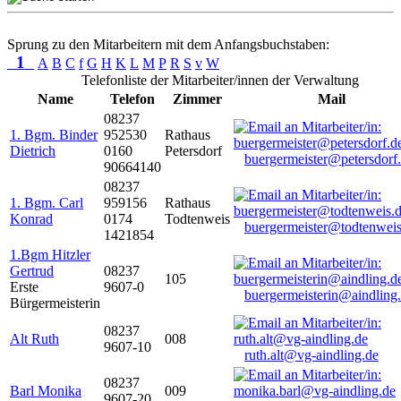
Sprung zu den Mitarbeitern mit dem Anfangsbuchstaben:
1
A
B
C
f
G
H
K
L
M
P
R
S
v
W
Telefonliste der Mitarbeiter/innen der Verwaltung
Name
Telefon
Zimmer
Mail
08237
1. Bgm. Binder
952530
Rathaus
Dietrich
0160
Petersdorf
buergermeister@petersdorf
90664140
08237
1. Bgm. Carl
959156
Rathaus
Konrad
0174
Todtenweis
buergermeister@todtenweis
1421854
1.Bgm Hitzler
Gertrud
08237
105
Erste
9607-0
buergermeisterin@aindling
Bürgermeisterin
08237
Alt Ruth
008
9607-10
ruth.alt@vg-aindling.de
08237
Barl Monika
009
9607-20