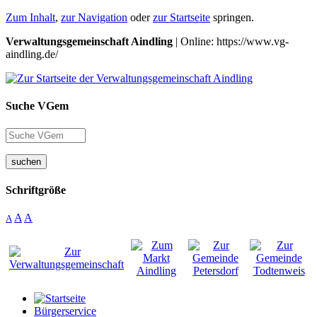
Zum Inhalt
,
zur Navigation
oder
zur Startseite
springen.
Verwaltungsgemeinschaft Aindling
| Online: https://www.vg-
aindling.de/
Suche VGem
suchen
Schriftgröße
A
A
A
Bürgerservice