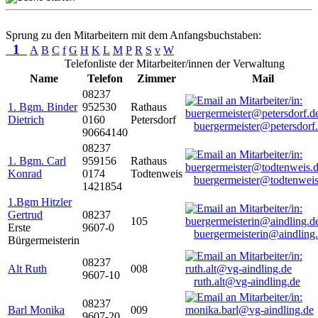
Sprung zu den Mitarbeitern mit dem Anfangsbuchstaben:
1
A
B
C
f
G
H
K
L
M
P
R
S
v
W
Telefonliste der Mitarbeiter/innen der Verwaltung
Name
Telefon
Zimmer
Mail
08237
1. Bgm. Binder
952530
Rathaus
Dietrich
0160
Petersdorf
buergermeister@petersdorf
90664140
08237
1. Bgm. Carl
959156
Rathaus
Konrad
0174
Todtenweis
buergermeister@todtenweis
1421854
1.Bgm Hitzler
Gertrud
08237
105
Erste
9607-0
buergermeisterin@aindling
Bürgermeisterin
08237
Alt Ruth
008
9607-10
ruth.alt@vg-aindling.de
08237
Barl Monika
009
9607-20