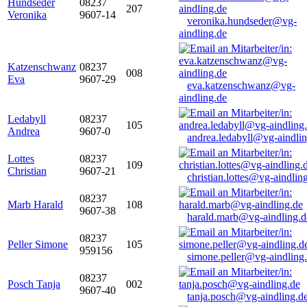
Hundseder
08237
207
Veronika
9607-14
veronika.hundseder@vg-
aindling.de
Katzenschwanz
08237
008
Eva
9607-29
eva.katzenschwanz@vg-
aindling.de
Ledabyll
08237
105
Andrea
9607-0
andrea.ledabyll@vg-aindli
Lottes
08237
109
Christian
9607-21
christian.lottes@vg-aindlin
08237
Marb Harald
108
9607-38
harald.marb@vg-aindling.d
08237
Peller Simone
105
959156
simone.peller@vg-aindling
08237
Posch Tanja
002
9607-40
tanja.posch@vg-aindling.d