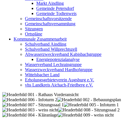
Markt Aindling
Gemeinde Petersdorf
Gemeinde Todtenweis
Gemeinschaftsvorsitzende
Gemeinschaftsversammlung
Sitzungen
Ortspläne
Kommunale Zusammenarbeit
Schulverband Aindling
Schulverband Willprechtszell
Abwasserzweckverband Kabisbachgruppe
Energiepotenzialanalyse
Wasserverband Lechraingruppe
Wasserzweckverband Hardhofgruppe
Wittelsbacher Land
Erholungsgebieteverein Augsburg e.V.
vhs Landkreis Aichach-Friedberg e.V.