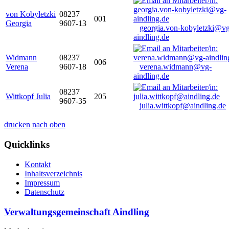
von Kobyletzki
08237
001
Georgia
9607-13
georgia.von-kobyletzki@vg
aindling.de
Widmann
08237
006
Verena
9607-18
verena.widmann@vg-
aindling.de
08237
Wittkopf Julia
205
9607-35
julia.wittkopf@aindling.de
drucken
nach oben
Quicklinks
Kontakt
Inhaltsverzeichnis
Impressum
Datenschutz
Verwaltungsgemeinschaft Aindling