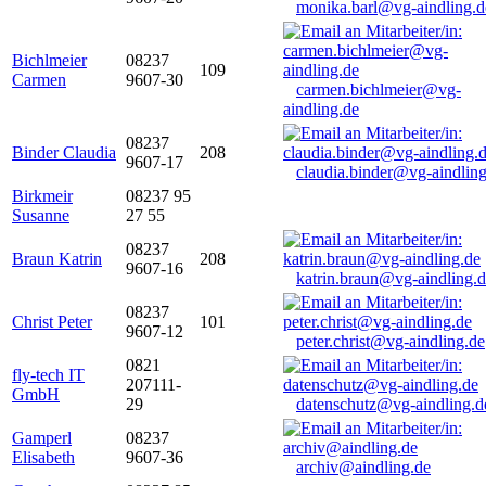
monika.barl@vg-aindling.d
Bichlmeier
08237
109
Carmen
9607-30
carmen.bichlmeier@vg-
aindling.de
08237
Binder Claudia
208
9607-17
claudia.binder@vg-aindling
Birkmeir
08237 95
Susanne
27 55
08237
Braun Katrin
208
9607-16
katrin.braun@vg-aindling.
08237
Christ Peter
101
9607-12
peter.christ@vg-aindling.de
0821
fly-tech IT
207111-
GmbH
29
datenschutz@vg-aindling.d
Gamperl
08237
Elisabeth
9607-36
archiv@aindling.de