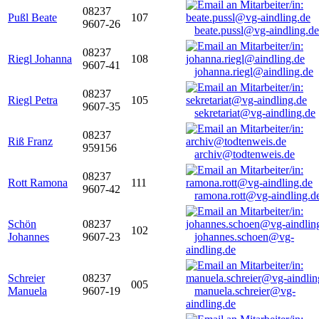
08237
Pußl Beate
107
9607-26
beate.pussl@vg-aindling.de
08237
Riegl Johanna
108
9607-41
johanna.riegl@aindling.de
08237
Riegl Petra
105
9607-35
sekretariat@vg-aindling.de
08237
Riß Franz
959156
archiv@todtenweis.de
08237
Rott Ramona
111
9607-42
ramona.rott@vg-aindling.d
Schön
08237
102
Johannes
9607-23
johannes.schoen@vg-
aindling.de
Schreier
08237
005
Manuela
9607-19
manuela.schreier@vg-
aindling.de