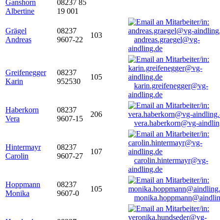
Ganshorn
08237 85
Albertine
19 001
Grägel
08237
103
Andreas
9607-22
andreas.graegel@vg-
aindling.de
Greifenegger
08237
105
Karin
952530
karin.greifenegger@vg-
aindling.de
Haberkorn
08237
206
Vera
9607-15
vera.haberkorn@vg-aindlin
Hintermayr
08237
107
Carolin
9607-27
carolin.hintermayr@vg-
aindling.de
Hoppmann
08237
105
Monika
9607-0
monika.hoppmann@aindlin