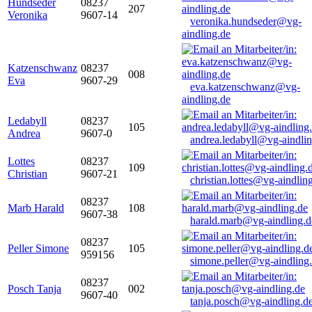
Hundseder
08237
207
Veronika
9607-14
veronika.hundseder@vg-
aindling.de
Katzenschwanz
08237
008
Eva
9607-29
eva.katzenschwanz@vg-
aindling.de
Ledabyll
08237
105
Andrea
9607-0
andrea.ledabyll@vg-aindli
Lottes
08237
109
Christian
9607-21
christian.lottes@vg-aindlin
08237
Marb Harald
108
9607-38
harald.marb@vg-aindling.d
08237
Peller Simone
105
959156
simone.peller@vg-aindling
08237
Posch Tanja
002
9607-40
tanja.posch@vg-aindling.d