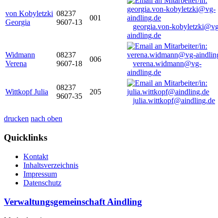
von Kobyletzki
08237
001
Georgia
9607-13
georgia.von-kobyletzki@vg
aindling.de
Widmann
08237
006
Verena
9607-18
verena.widmann@vg-
aindling.de
08237
Wittkopf Julia
205
9607-35
julia.wittkopf@aindling.de
drucken
nach oben
Quicklinks
Kontakt
Inhaltsverzeichnis
Impressum
Datenschutz
Verwaltungsgemeinschaft Aindling