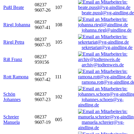
08237
Pußl Beate
107
9607-26
beate.pussl@vg-aindling.de
08237
Riegl Johanna
108
9607-41
johanna.riegl@aindling.de
08237
Riegl Petra
105
9607-35
sekretariat@vg-aindling.de
08237
Riß Franz
959156
archiv@todtenweis.de
08237
Rott Ramona
111
9607-42
ramona.rott@vg-aindling.d
Schön
08237
102
Johannes
9607-23
johannes.schoen@vg-
aindling.de
Schreier
08237
005
Manuela
9607-19
manuela.schreier@vg-
aindling.de