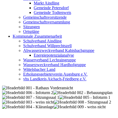
Markt Aindling
Gemeinde Petersdorf
Gemeinde Todtenweis
Gemeinschaftsvorsitzende
Gemeinschaftsversammlung
Sitzungen
Ortspläne
Kommunale Zusammenarbeit
Schulverband Aindling
Schulverband Willprechtszell
Abwasserzweckverband Kabisbachgruppe
Energiepotenzialanalyse
Wasserverband Lechraingruppe
Wasserzweckverband Hardhofgruppe
Wittelsbacher Land
Erholungsgebieteverein Augsburg e.V.
vhs Landkreis Aichach-Friedberg e.V.