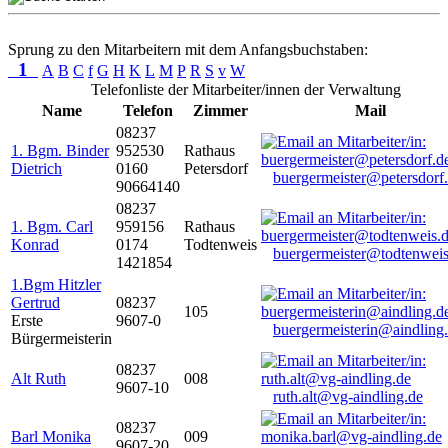
Sprung zu den Mitarbeitern mit dem Anfangsbuchstaben:
1
A
B
C
f
G
H
K
L
M
P
R
S
v
W
Telefonliste der Mitarbeiter/innen der Verwaltung
Name
Telefon
Zimmer
Mail
08237
1. Bgm. Binder
952530
Rathaus
Dietrich
0160
Petersdorf
buergermeister@petersdorf
90664140
08237
1. Bgm. Carl
959156
Rathaus
Konrad
0174
Todtenweis
buergermeister@todtenweis
1421854
1.Bgm Hitzler
Gertrud
08237
105
Erste
9607-0
buergermeisterin@aindling
Bürgermeisterin
08237
Alt Ruth
008
9607-10
ruth.alt@vg-aindling.de
08237
Barl Monika
009
9607-20