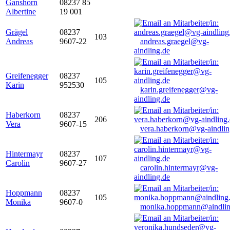
Ganshorn
08237 85
Albertine
19 001
Grägel
08237
103
Andreas
9607-22
andreas.graegel@vg-
aindling.de
Greifenegger
08237
105
Karin
952530
karin.greifenegger@vg-
aindling.de
Haberkorn
08237
206
Vera
9607-15
vera.haberkorn@vg-aindlin
Hintermayr
08237
107
Carolin
9607-27
carolin.hintermayr@vg-
aindling.de
Hoppmann
08237
105
Monika
9607-0
monika.hoppmann@aindlin