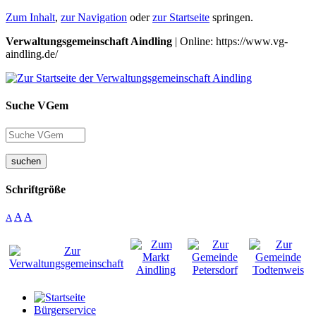
Zum Inhalt
,
zur Navigation
oder
zur Startseite
springen.
Verwaltungsgemeinschaft Aindling
| Online: https://www.vg-
aindling.de/
Suche VGem
suchen
Schriftgröße
A
A
A
Bürgerservice