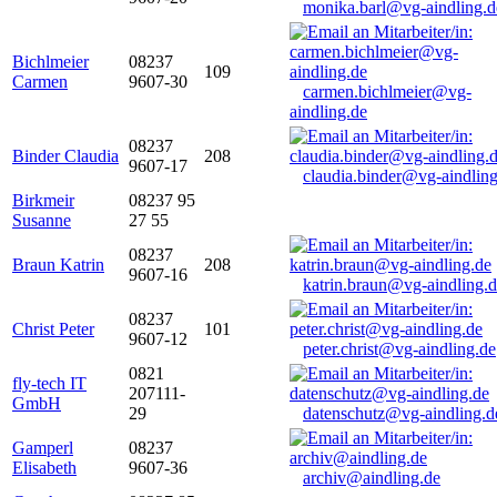
monika.barl@vg-aindling.d
Bichlmeier
08237
109
Carmen
9607-30
carmen.bichlmeier@vg-
aindling.de
08237
Binder Claudia
208
9607-17
claudia.binder@vg-aindling
Birkmeir
08237 95
Susanne
27 55
08237
Braun Katrin
208
9607-16
katrin.braun@vg-aindling.
08237
Christ Peter
101
9607-12
peter.christ@vg-aindling.de
0821
fly-tech IT
207111-
GmbH
29
datenschutz@vg-aindling.d
Gamperl
08237
Elisabeth
9607-36
archiv@aindling.de