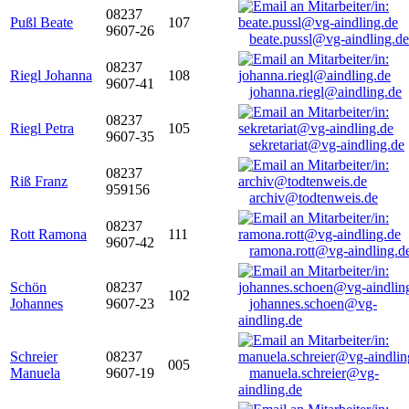
08237
Pußl Beate
107
9607-26
beate.pussl@vg-aindling.de
08237
Riegl Johanna
108
9607-41
johanna.riegl@aindling.de
08237
Riegl Petra
105
9607-35
sekretariat@vg-aindling.de
08237
Riß Franz
959156
archiv@todtenweis.de
08237
Rott Ramona
111
9607-42
ramona.rott@vg-aindling.d
Schön
08237
102
Johannes
9607-23
johannes.schoen@vg-
aindling.de
Schreier
08237
005
Manuela
9607-19
manuela.schreier@vg-
aindling.de