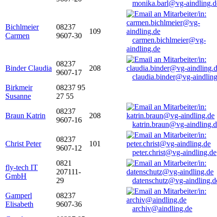
monika.barl@vg-aindling.d
Bichlmeier
08237
109
Carmen
9607-30
carmen.bichlmeier@vg-
aindling.de
08237
Binder Claudia
208
9607-17
claudia.binder@vg-aindling
Birkmeir
08237 95
Susanne
27 55
08237
Braun Katrin
208
9607-16
katrin.braun@vg-aindling.
08237
Christ Peter
101
9607-12
peter.christ@vg-aindling.de
0821
fly-tech IT
207111-
GmbH
29
datenschutz@vg-aindling.d
Gamperl
08237
Elisabeth
9607-36
archiv@aindling.de