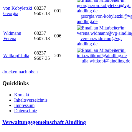
von Kobyletzki
08237
001
Georgia
9607-13
georgia.von-kobyletzki@vg
aindling.de
Widmann
08237
006
Verena
9607-18
verena.widmann@vg-
aindling.de
08237
Wittkopf Julia
205
9607-35
julia.wittkopf@aindling.de
drucken
nach oben
Quicklinks
Kontakt
Inhaltsverzeichnis
Impressum
Datenschutz
Verwaltungsgemeinschaft Aindling