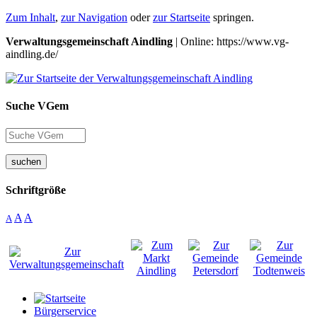
Zum Inhalt
,
zur Navigation
oder
zur Startseite
springen.
Verwaltungsgemeinschaft Aindling
| Online: https://www.vg-
aindling.de/
Suche VGem
suchen
Schriftgröße
A
A
A
Bürgerservice