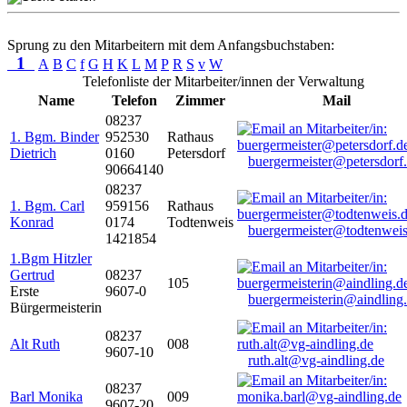
Sprung zu den Mitarbeitern mit dem Anfangsbuchstaben:
1
A
B
C
f
G
H
K
L
M
P
R
S
v
W
Telefonliste der Mitarbeiter/innen der Verwaltung
Name
Telefon
Zimmer
Mail
08237
1. Bgm. Binder
952530
Rathaus
Dietrich
0160
Petersdorf
buergermeister@petersdorf
90664140
08237
1. Bgm. Carl
959156
Rathaus
Konrad
0174
Todtenweis
buergermeister@todtenweis
1421854
1.Bgm Hitzler
Gertrud
08237
105
Erste
9607-0
buergermeisterin@aindling
Bürgermeisterin
08237
Alt Ruth
008
9607-10
ruth.alt@vg-aindling.de
08237
Barl Monika
009
9607-20