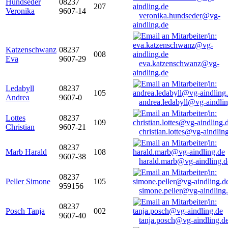
Hundseder
08237
207
Veronika
9607-14
veronika.hundseder@vg-
aindling.de
Katzenschwanz
08237
008
Eva
9607-29
eva.katzenschwanz@vg-
aindling.de
Ledabyll
08237
105
Andrea
9607-0
andrea.ledabyll@vg-aindli
Lottes
08237
109
Christian
9607-21
christian.lottes@vg-aindlin
08237
Marb Harald
108
9607-38
harald.marb@vg-aindling.d
08237
Peller Simone
105
959156
simone.peller@vg-aindling
08237
Posch Tanja
002
9607-40
tanja.posch@vg-aindling.d