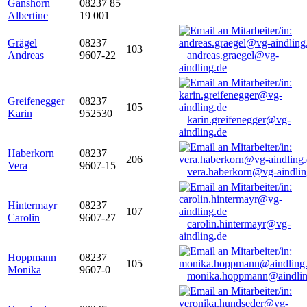
Ganshorn
08237 85
Albertine
19 001
Grägel
08237
103
Andreas
9607-22
andreas.graegel@vg-
aindling.de
Greifenegger
08237
105
Karin
952530
karin.greifenegger@vg-
aindling.de
Haberkorn
08237
206
Vera
9607-15
vera.haberkorn@vg-aindlin
Hintermayr
08237
107
Carolin
9607-27
carolin.hintermayr@vg-
aindling.de
Hoppmann
08237
105
Monika
9607-0
monika.hoppmann@aindlin