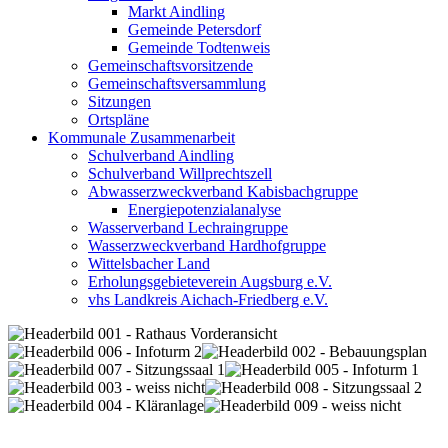
Markt Aindling
Gemeinde Petersdorf
Gemeinde Todtenweis
Gemeinschaftsvorsitzende
Gemeinschaftsversammlung
Sitzungen
Ortspläne
Kommunale Zusammenarbeit
Schulverband Aindling
Schulverband Willprechtszell
Abwasserzweckverband Kabisbachgruppe
Energiepotenzialanalyse
Wasserverband Lechraingruppe
Wasserzweckverband Hardhofgruppe
Wittelsbacher Land
Erholungsgebieteverein Augsburg e.V.
vhs Landkreis Aichach-Friedberg e.V.