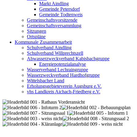
Markt Aindling
Gemeinde Petersdorf
Gemeinde Todtenweis
Gemeinschaftsvorsitzende
Gemeinschaftsversammlung
Sitzungen
Ortspläne
Kommunale Zusammenarbeit
Schulverband Aindling
Schulverband Willprechtszell
Abwasserzweckverband Kabisbachgruppe
Energiepotenzialanalyse
Wasserverband Lechraingruppe
Wasserzweckverband Hardhofgruppe
Wittelsbacher Land
Erholungsgebieteverein Augsburg e.V.
vhs Landkreis Aichach-Friedberg e.V.