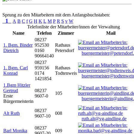
Sprung zu den Mitarbeitern mit dem Anfangsbuchstaben:
1
A
B
C
f
G
H
K
L
M
P
R
S
v
W
Telefonliste der Mitarbeiter/innen der Verwaltung
Name
Telefon
Zimmer
Mail
08237
1. Bgm. Binder
952530
Rathaus
Dietrich
0160
Petersdorf
buergermeister@petersdorf
90664140
08237
1. Bgm. Carl
959156
Rathaus
Konrad
0174
Todtenweis
buergermeister@todtenweis
1421854
1.Bgm Hitzler
Gertrud
08237
105
Erste
9607-0
buergermeisterin@aindling
Bürgermeisterin
08237
Alt Ruth
008
9607-10
ruth.alt@vg-aindling.de
08237
Barl Monika
009
9607-20