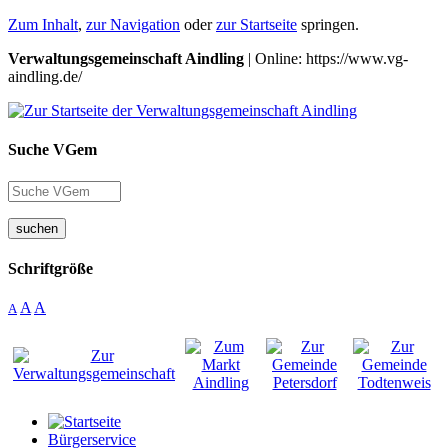
Zum Inhalt
,
zur Navigation
oder
zur Startseite
springen.
Verwaltungsgemeinschaft Aindling
| Online: https://www.vg-
aindling.de/
Suche VGem
suchen
Schriftgröße
A
A
A
Bürgerservice