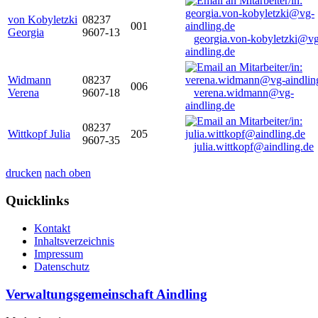
von Kobyletzki
08237
001
Georgia
9607-13
georgia.von-kobyletzki@vg
aindling.de
Widmann
08237
006
Verena
9607-18
verena.widmann@vg-
aindling.de
08237
Wittkopf Julia
205
9607-35
julia.wittkopf@aindling.de
drucken
nach oben
Quicklinks
Kontakt
Inhaltsverzeichnis
Impressum
Datenschutz
Verwaltungsgemeinschaft Aindling