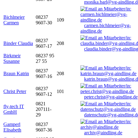
monika.barl@vg-aindling.d
Bichlmeier
08237
109
Carmen
9607-30
carmen.bichlmeier@vg-
aindling.de
08237
Binder Claudia
208
9607-17
claudia.binder@vg-aindling
Birkmeir
08237 95
Susanne
27 55
08237
Braun Katrin
208
9607-16
katrin.braun@vg-aindling.
08237
Christ Peter
101
9607-12
peter.christ@vg-aindling.de
0821
fly-tech IT
207111-
GmbH
29
datenschutz@vg-aindling.d
Gamperl
08237
Elisabeth
9607-36
archiv@aindling.de