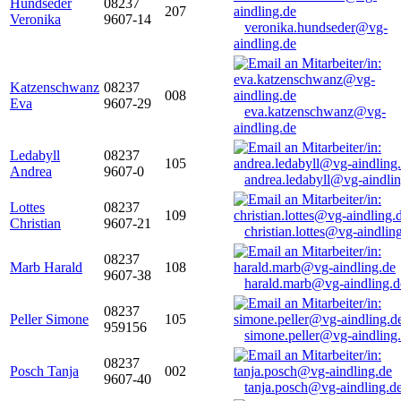
Hundseder
08237
207
Veronika
9607-14
veronika.hundseder@vg-
aindling.de
Katzenschwanz
08237
008
Eva
9607-29
eva.katzenschwanz@vg-
aindling.de
Ledabyll
08237
105
Andrea
9607-0
andrea.ledabyll@vg-aindli
Lottes
08237
109
Christian
9607-21
christian.lottes@vg-aindlin
08237
Marb Harald
108
9607-38
harald.marb@vg-aindling.d
08237
Peller Simone
105
959156
simone.peller@vg-aindling
08237
Posch Tanja
002
9607-40
tanja.posch@vg-aindling.d