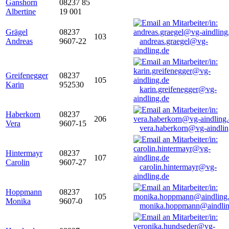
Ganshorn
08237 85
Albertine
19 001
Grägel
08237
103
Andreas
9607-22
andreas.graegel@vg-
aindling.de
Greifenegger
08237
105
Karin
952530
karin.greifenegger@vg-
aindling.de
Haberkorn
08237
206
Vera
9607-15
vera.haberkorn@vg-aindlin
Hintermayr
08237
107
Carolin
9607-27
carolin.hintermayr@vg-
aindling.de
Hoppmann
08237
105
Monika
9607-0
monika.hoppmann@aindlin