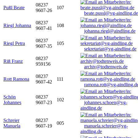
08237
Pußl Beate
107
9607-26
beate.pussl@vg-aindling.de
08237
Riegl Johanna
108
9607-41
johanna.riegl@aindling.de
08237
Riegl Petra
105
9607-35
sekretariat@vg-aindling.de
08237
Riß Franz
959156
archiv@todtenweis.de
08237
Rott Ramona
111
9607-42
ramona.rott@vg-aindling.d
Schön
08237
102
Johannes
9607-23
johannes.schoen@vg-
aindling.de
Schreier
08237
005
Manuela
9607-19
manuela.schreier@vg-
aindling.de