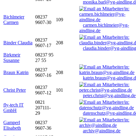
monika.barl@vg-aindling.d
Bichlmeier
08237
109
Carmen
9607-30
carmen.bichlmeier@vg-
aindling.de
08237
Binder Claudia
208
9607-17
claudia.binder@vg-aindling
Birkmeir
08237 95
Susanne
27 55
08237
Braun Katrin
208
9607-16
katrin.braun@vg-aindling.
08237
Christ Peter
101
9607-12
peter.christ@vg-aindling.de
0821
fly-tech IT
207111-
GmbH
29
datenschutz@vg-aindling.d
Gamperl
08237
Elisabeth
9607-36
archiv@aindling.de