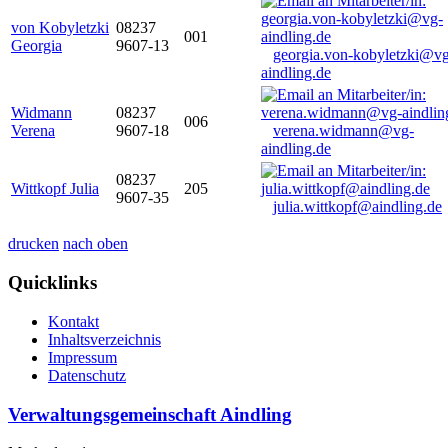
von Kobyletzki
08237
001
Georgia
9607-13
georgia.von-kobyletzki@vg
aindling.de
Widmann
08237
006
Verena
9607-18
verena.widmann@vg-
aindling.de
08237
Wittkopf Julia
205
9607-35
julia.wittkopf@aindling.de
drucken
nach oben
Quicklinks
Kontakt
Inhaltsverzeichnis
Impressum
Datenschutz
Verwaltungsgemeinschaft Aindling