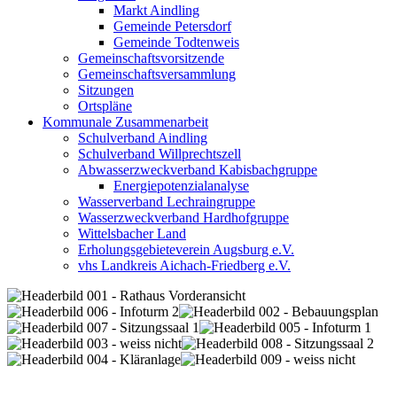
Markt Aindling
Gemeinde Petersdorf
Gemeinde Todtenweis
Gemeinschaftsvorsitzende
Gemeinschaftsversammlung
Sitzungen
Ortspläne
Kommunale Zusammenarbeit
Schulverband Aindling
Schulverband Willprechtszell
Abwasserzweckverband Kabisbachgruppe
Energiepotenzialanalyse
Wasserverband Lechraingruppe
Wasserzweckverband Hardhofgruppe
Wittelsbacher Land
Erholungsgebieteverein Augsburg e.V.
vhs Landkreis Aichach-Friedberg e.V.