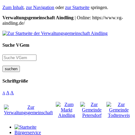
Zum Inhalt
,
zur Navigation
oder
zur Startseite
springen.
Verwaltungsgemeinschaft Aindling
| Online: https://www.vg-
aindling.de/
Suche VGem
suchen
Schriftgröße
A
A
A
Bürgerservice