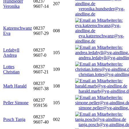
Hundseder
08237
207
Veronika
9607-14
veronika.hundseder@vg-
aindling.de
Katzenschwanz
08237
008
Eva
9607-29
eva.katzenschwanz@vg-
aindling.de
Ledabyll
08237
105
Andrea
9607-0
andrea.ledabyll@vg-aindli
Lottes
08237
109
Christian
9607-21
christian.lottes@vg-aindlin
08237
Marb Harald
108
9607-38
harald.marb@vg-aindling.d
08237
Peller Simone
105
959156
simone.peller@vg-aindling
08237
Posch Tanja
002
9607-40
tanja.posch@vg-aindling.d