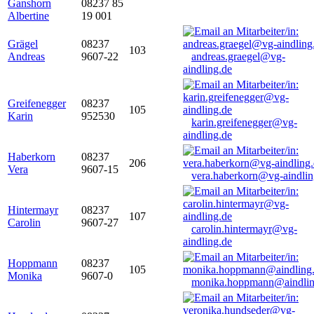
Ganshorn
08237 85
Albertine
19 001
Grägel
08237
103
Andreas
9607-22
andreas.graegel@vg-
aindling.de
Greifenegger
08237
105
Karin
952530
karin.greifenegger@vg-
aindling.de
Haberkorn
08237
206
Vera
9607-15
vera.haberkorn@vg-aindlin
Hintermayr
08237
107
Carolin
9607-27
carolin.hintermayr@vg-
aindling.de
Hoppmann
08237
105
Monika
9607-0
monika.hoppmann@aindlin