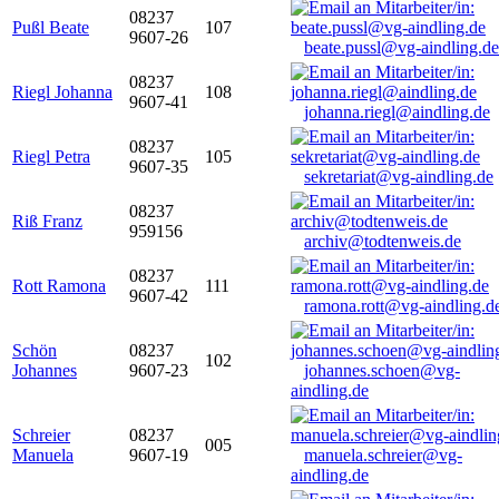
08237
Pußl Beate
107
9607-26
beate.pussl@vg-aindling.de
08237
Riegl Johanna
108
9607-41
johanna.riegl@aindling.de
08237
Riegl Petra
105
9607-35
sekretariat@vg-aindling.de
08237
Riß Franz
959156
archiv@todtenweis.de
08237
Rott Ramona
111
9607-42
ramona.rott@vg-aindling.d
Schön
08237
102
Johannes
9607-23
johannes.schoen@vg-
aindling.de
Schreier
08237
005
Manuela
9607-19
manuela.schreier@vg-
aindling.de