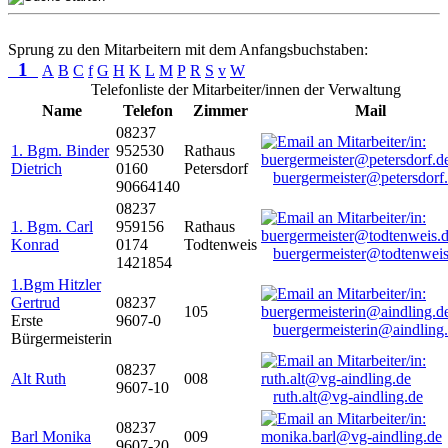
Sprung zu den Mitarbeitern mit dem Anfangsbuchstaben:
1
A
B
C
f
G
H
K
L
M
P
R
S
v
W
Telefonliste der Mitarbeiter/innen der Verwaltung
Name
Telefon
Zimmer
Mail
08237
1. Bgm. Binder
952530
Rathaus
Dietrich
0160
Petersdorf
buergermeister@petersdorf
90664140
08237
1. Bgm. Carl
959156
Rathaus
Konrad
0174
Todtenweis
buergermeister@todtenweis
1421854
1.Bgm Hitzler
Gertrud
08237
105
Erste
9607-0
buergermeisterin@aindling
Bürgermeisterin
08237
Alt Ruth
008
9607-10
ruth.alt@vg-aindling.de
08237
Barl Monika
009
9607-20