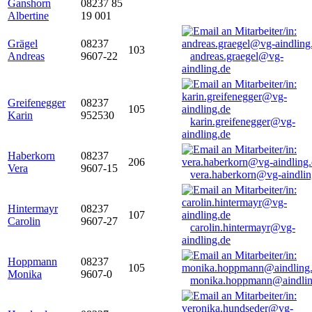
Ganshorn
08237 85
Albertine
19 001
Grägel
08237
103
Andreas
9607-22
andreas.graegel@vg-
aindling.de
Greifenegger
08237
105
Karin
952530
karin.greifenegger@vg-
aindling.de
Haberkorn
08237
206
Vera
9607-15
vera.haberkorn@vg-aindlin
Hintermayr
08237
107
Carolin
9607-27
carolin.hintermayr@vg-
aindling.de
Hoppmann
08237
105
Monika
9607-0
monika.hoppmann@aindlin