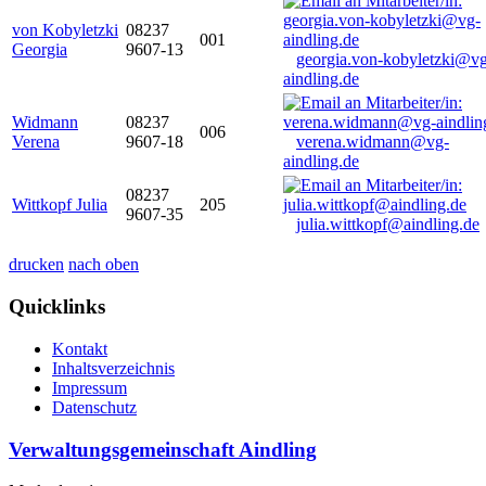
von Kobyletzki
08237
001
Georgia
9607-13
georgia.von-kobyletzki@vg
aindling.de
Widmann
08237
006
Verena
9607-18
verena.widmann@vg-
aindling.de
08237
Wittkopf Julia
205
9607-35
julia.wittkopf@aindling.de
drucken
nach oben
Quicklinks
Kontakt
Inhaltsverzeichnis
Impressum
Datenschutz
Verwaltungsgemeinschaft Aindling