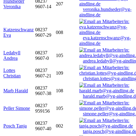
Hundseder
08237
207
Veronika
9607-14
veronika.hundseder@vg-
aindling.de
Katzenschwanz
08237
008
Eva
9607-29
eva.katzenschwanz@vg-
aindling.de
Ledabyll
08237
105
Andrea
9607-0
andrea.ledabyll@vg-aindli
Lottes
08237
109
Christian
9607-21
christian.lottes@vg-aindlin
08237
Marb Harald
108
9607-38
harald.marb@vg-aindling.d
08237
Peller Simone
105
959156
simone.peller@vg-aindling
08237
Posch Tanja
002
9607-40
tanja.posch@vg-aindling.d