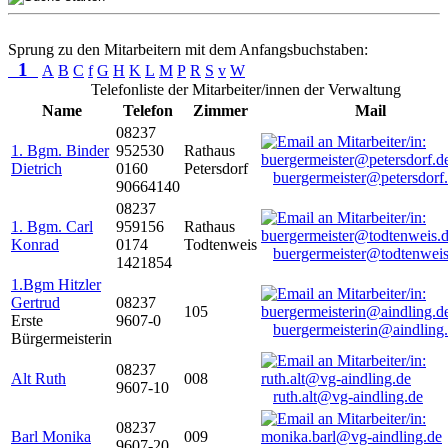
Sprung zu den Mitarbeitern mit dem Anfangsbuchstaben:
1
A
B
C
f
G
H
K
L
M
P
R
S
v
W
Telefonliste der Mitarbeiter/innen der Verwaltung
Name
Telefon
Zimmer
Mail
08237
1. Bgm. Binder
952530
Rathaus
Dietrich
0160
Petersdorf
buergermeister@petersdorf
90664140
08237
1. Bgm. Carl
959156
Rathaus
Konrad
0174
Todtenweis
buergermeister@todtenweis
1421854
1.Bgm Hitzler
Gertrud
08237
105
Erste
9607-0
buergermeisterin@aindling
Bürgermeisterin
08237
Alt Ruth
008
9607-10
ruth.alt@vg-aindling.de
08237
Barl Monika
009
9607-20