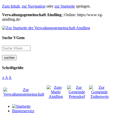
Zum Inhalt
,
zur Navigation
oder
zur Startseite
springen.
Verwaltungsgemeinschaft Aindling
| Online: https://www.vg-
aindling.de/
Suche VGem
suchen
Schriftgröße
A
A
A
Bürgerservice