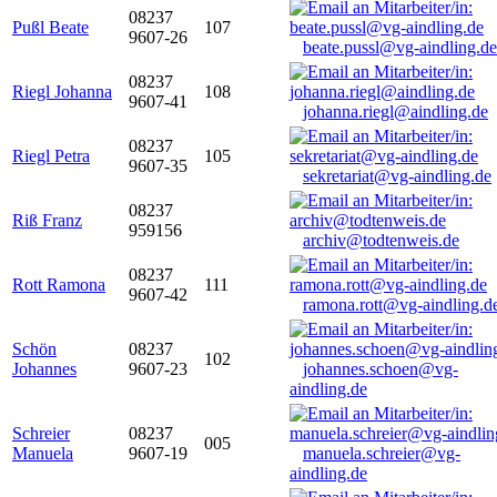
08237
Pußl Beate
107
9607-26
beate.pussl@vg-aindling.de
08237
Riegl Johanna
108
9607-41
johanna.riegl@aindling.de
08237
Riegl Petra
105
9607-35
sekretariat@vg-aindling.de
08237
Riß Franz
959156
archiv@todtenweis.de
08237
Rott Ramona
111
9607-42
ramona.rott@vg-aindling.d
Schön
08237
102
Johannes
9607-23
johannes.schoen@vg-
aindling.de
Schreier
08237
005
Manuela
9607-19
manuela.schreier@vg-
aindling.de