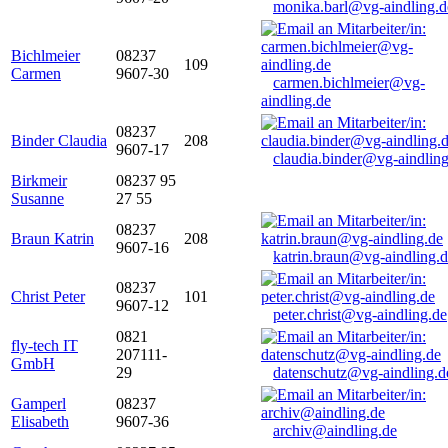
monika.barl@vg-aindling.d
Bichlmeier
08237
109
Carmen
9607-30
carmen.bichlmeier@vg-
aindling.de
08237
Binder Claudia
208
9607-17
claudia.binder@vg-aindling
Birkmeir
08237 95
Susanne
27 55
08237
Braun Katrin
208
9607-16
katrin.braun@vg-aindling.
08237
Christ Peter
101
9607-12
peter.christ@vg-aindling.de
0821
fly-tech IT
207111-
GmbH
29
datenschutz@vg-aindling.d
Gamperl
08237
Elisabeth
9607-36
archiv@aindling.de