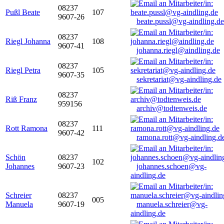
08237
Pußl Beate
107
9607-26
beate.pussl@vg-aindling.de
08237
Riegl Johanna
108
9607-41
johanna.riegl@aindling.de
08237
Riegl Petra
105
9607-35
sekretariat@vg-aindling.de
08237
Riß Franz
959156
archiv@todtenweis.de
08237
Rott Ramona
111
9607-42
ramona.rott@vg-aindling.d
Schön
08237
102
Johannes
9607-23
johannes.schoen@vg-
aindling.de
Schreier
08237
005
Manuela
9607-19
manuela.schreier@vg-
aindling.de