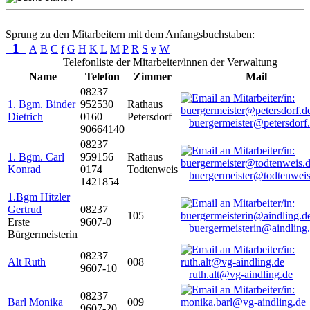
Sprung zu den Mitarbeitern mit dem Anfangsbuchstaben:
1
A
B
C
f
G
H
K
L
M
P
R
S
v
W
Telefonliste der Mitarbeiter/innen der Verwaltung
Name
Telefon
Zimmer
Mail
08237
1. Bgm. Binder
952530
Rathaus
Dietrich
0160
Petersdorf
buergermeister@petersdorf
90664140
08237
1. Bgm. Carl
959156
Rathaus
Konrad
0174
Todtenweis
buergermeister@todtenweis
1421854
1.Bgm Hitzler
Gertrud
08237
105
Erste
9607-0
buergermeisterin@aindling
Bürgermeisterin
08237
Alt Ruth
008
9607-10
ruth.alt@vg-aindling.de
08237
Barl Monika
009
9607-20