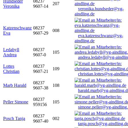
Hundseder
08237
207
Veronika
9607-14
veronika.hundseder@vg-
aindling.de
Katzenschwanz
08237
008
Eva
9607-29
eva.katzenschwanz@vg-
aindling.de
Ledabyll
08237
105
Andrea
9607-0
andrea.ledabyll@vg-aindli
Lottes
08237
109
Christian
9607-21
christian.lottes@vg-aindlin
08237
Marb Harald
108
9607-38
harald.marb@vg-aindling.d
08237
Peller Simone
105
959156
simone.peller@vg-aindling
08237
Posch Tanja
002
9607-40
tanja.posch@vg-aindling.d