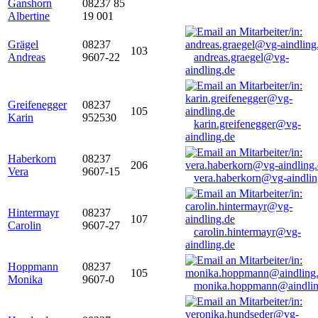
Ganshorn
08237 85
Albertine
19 001
Grägel
08237
103
Andreas
9607-22
andreas.graegel@vg-
aindling.de
Greifenegger
08237
105
Karin
952530
karin.greifenegger@vg-
aindling.de
Haberkorn
08237
206
Vera
9607-15
vera.haberkorn@vg-aindlin
Hintermayr
08237
107
Carolin
9607-27
carolin.hintermayr@vg-
aindling.de
Hoppmann
08237
105
Monika
9607-0
monika.hoppmann@aindlin