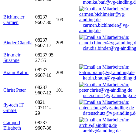
monika.barl@vg-aindling.d
Bichlmeier
08237
109
Carmen
9607-30
carmen.bichlmeier@vg-
aindling.de
08237
Binder Claudia
208
9607-17
claudia.binder@vg-aindling
Birkmeir
08237 95
Susanne
27 55
08237
Braun Katrin
208
9607-16
katrin.braun@vg-aindling.
08237
Christ Peter
101
9607-12
peter.christ@vg-aindling.de
0821
fly-tech IT
207111-
GmbH
29
datenschutz@vg-aindling.d
Gamperl
08237
Elisabeth
9607-36
archiv@aindling.de