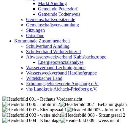
Markt Aindling
Gemeinde Petersdorf
Gemeinde Todtenweis
Gemeinschaftsvorsitzende
Gemeinschaftsversammlung
Sitzungen
Ortspläne
Kommunale Zusammenarbeit
Schulverband Aindling
Schulverband Willprechtszell
Abwasserzweckverband Kabisbachgruppe
Energiepotenzialanalyse
Wasserverband Lechraingruppe
Wasserzweckverband Hardhofgruppe
Wittelsbacher Land
Erholungsgebieteverein Augsburg e.V.
vhs Landkreis Aichach-Friedberg e.V.