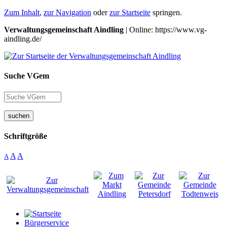
Zum Inhalt
,
zur Navigation
oder
zur Startseite
springen.
Verwaltungsgemeinschaft Aindling
| Online: https://www.vg-
aindling.de/
Suche VGem
suchen
Schriftgröße
A
A
A
Bürgerservice