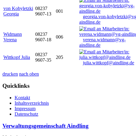
von Kobyletzki
08237
001
Georgia
9607-13
georgia.von-kobyletzki@vg
aindling.de
Widmann
08237
006
Verena
9607-18
verena.widmann@vg-
aindling.de
08237
Wittkopf Julia
205
9607-35
julia.wittkopf@aindling.de
drucken
nach oben
Quicklinks
Kontakt
Inhaltsverzeichnis
Impressum
Datenschutz
Verwaltungsgemeinschaft Aindling