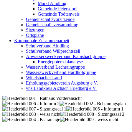
Markt Aindling
Gemeinde Petersdorf
Gemeinde Todtenweis
Gemeinschaftsvorsitzende
Gemeinschaftsversammlung
Sitzungen
Ortspläne
Kommunale Zusammenarbeit
Schulverband Aindling
Schulverband Willprechtszell
Abwasserzweckverband Kabisbachgruppe
Energiepotenzialanalyse
Wasserverband Lechraingruppe
Wasserzweckverband Hardhofgruppe
Wittelsbacher Land
Erholungsgebieteverein Augsburg e.V.
vhs Landkreis Aichach-Friedberg e.V.