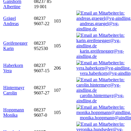
Ganshorn
08237 85
Albertine
19 001
Grägel
08237
103
Andreas
9607-22
andreas.graegel@vg-
aindling.de
Greifenegger
08237
105
Karin
952530
karin.greifenegger@vg-
aindling.de
Haberkorn
08237
206
Vera
9607-15
vera.haberkorn@vg-aindlin
Hintermayr
08237
107
Carolin
9607-27
carolin.hintermayr@vg-
aindling.de
Hoppmann
08237
105
Monika
9607-0
monika.hoppmann@aindlin