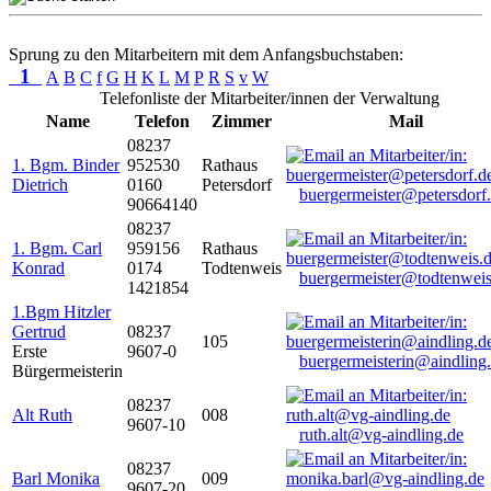
Sprung zu den Mitarbeitern mit dem Anfangsbuchstaben:
1
A
B
C
f
G
H
K
L
M
P
R
S
v
W
Telefonliste der Mitarbeiter/innen der Verwaltung
Name
Telefon
Zimmer
Mail
08237
1. Bgm. Binder
952530
Rathaus
Dietrich
0160
Petersdorf
buergermeister@petersdorf
90664140
08237
1. Bgm. Carl
959156
Rathaus
Konrad
0174
Todtenweis
buergermeister@todtenweis
1421854
1.Bgm Hitzler
Gertrud
08237
105
Erste
9607-0
buergermeisterin@aindling
Bürgermeisterin
08237
Alt Ruth
008
9607-10
ruth.alt@vg-aindling.de
08237
Barl Monika
009
9607-20