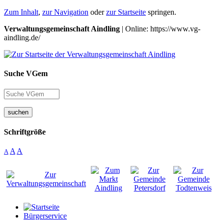
Zum Inhalt
,
zur Navigation
oder
zur Startseite
springen.
Verwaltungsgemeinschaft Aindling
| Online: https://www.vg-
aindling.de/
Suche VGem
suchen
Schriftgröße
A
A
A
Bürgerservice