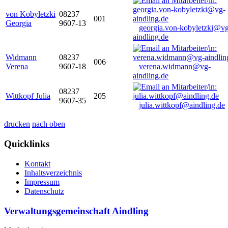
von Kobyletzki
08237
001
Georgia
9607-13
georgia.von-kobyletzki@vg
aindling.de
Widmann
08237
006
Verena
9607-18
verena.widmann@vg-
aindling.de
08237
Wittkopf Julia
205
9607-35
julia.wittkopf@aindling.de
drucken
nach oben
Quicklinks
Kontakt
Inhaltsverzeichnis
Impressum
Datenschutz
Verwaltungsgemeinschaft Aindling