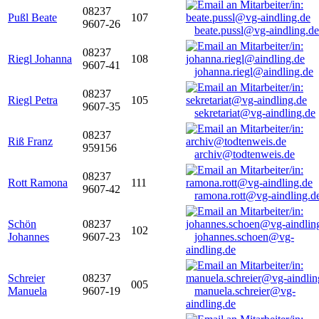
08237
Pußl Beate
107
9607-26
beate.pussl@vg-aindling.de
08237
Riegl Johanna
108
9607-41
johanna.riegl@aindling.de
08237
Riegl Petra
105
9607-35
sekretariat@vg-aindling.de
08237
Riß Franz
959156
archiv@todtenweis.de
08237
Rott Ramona
111
9607-42
ramona.rott@vg-aindling.d
Schön
08237
102
Johannes
9607-23
johannes.schoen@vg-
aindling.de
Schreier
08237
005
Manuela
9607-19
manuela.schreier@vg-
aindling.de