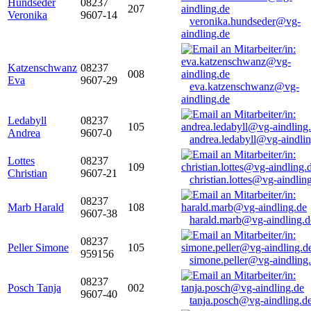
Hundseder
08237
207
Veronika
9607-14
veronika.hundseder@vg-
aindling.de
Katzenschwanz
08237
008
Eva
9607-29
eva.katzenschwanz@vg-
aindling.de
Ledabyll
08237
105
Andrea
9607-0
andrea.ledabyll@vg-aindli
Lottes
08237
109
Christian
9607-21
christian.lottes@vg-aindlin
08237
Marb Harald
108
9607-38
harald.marb@vg-aindling.d
08237
Peller Simone
105
959156
simone.peller@vg-aindling
08237
Posch Tanja
002
9607-40
tanja.posch@vg-aindling.d