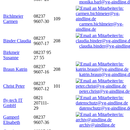
monika.barl@vg-aindling.d
Bichlmeier
08237
109
Carmen
9607-30
carmen.bichlmeier@vg-
aindling.de
08237
Binder Claudia
208
9607-17
claudia.binder@vg-aindling
Birkmeir
08237 95
Susanne
27 55
08237
Braun Katrin
208
9607-16
katrin.braun@vg-aindling.
08237
Christ Peter
101
9607-12
peter.christ@vg-aindling.de
0821
fly-tech IT
207111-
GmbH
29
datenschutz@vg-aindling.d
Gamperl
08237
Elisabeth
9607-36
archiv@aindling.de