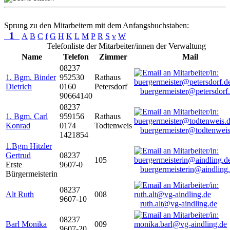
Sprung zu den Mitarbeitern mit dem Anfangsbuchstaben:
1
A
B
C
f
G
H
K
L
M
P
R
S
v
W
Telefonliste der Mitarbeiter/innen der Verwaltung
Name
Telefon
Zimmer
Mail
08237
1. Bgm. Binder
952530
Rathaus
Dietrich
0160
Petersdorf
buergermeister@petersdorf
90664140
08237
1. Bgm. Carl
959156
Rathaus
Konrad
0174
Todtenweis
buergermeister@todtenweis
1421854
1.Bgm Hitzler
Gertrud
08237
105
Erste
9607-0
buergermeisterin@aindling
Bürgermeisterin
08237
Alt Ruth
008
9607-10
ruth.alt@vg-aindling.de
08237
Barl Monika
009
9607-20