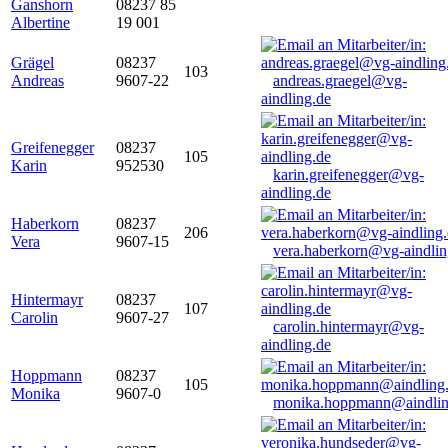
Ganshorn
08237 85
Albertine
19 001
Grägel
08237
103
Andreas
9607-22
andreas.graegel@vg-
aindling.de
Greifenegger
08237
105
Karin
952530
karin.greifenegger@vg-
aindling.de
Haberkorn
08237
206
Vera
9607-15
vera.haberkorn@vg-aindlin
Hintermayr
08237
107
Carolin
9607-27
carolin.hintermayr@vg-
aindling.de
Hoppmann
08237
105
Monika
9607-0
monika.hoppmann@aindlin