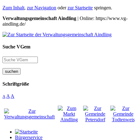
Zum Inhalt
,
zur Navigation
oder
zur Startseite
springen.
Verwaltungsgemeinschaft Aindling
| Online: https://www.vg-
aindling.de/
Suche VGem
suchen
Schriftgröße
A
A
A
Bürgerservice