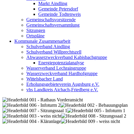
Markt Aindling
Gemeinde Petersdorf
Gemeinde Todtenweis
Gemeinschaftsvorsitzende
Gemeinschaftsversammlung
Sitzungen
Ortspläne
Kommunale Zusammenarbeit
Schulverband Aindling
Schulverband Willprechtszell
Abwasserzweckverband Kabisbachgruppe
Energiepotenzialanalyse
Wasserverband Lechraingruppe
Wasserzweckverband Hardhofgruppe
Wittelsbacher Land
Erholungsgebieteverein Augsburg e.V.
vhs Landkreis Aichach-Friedberg e.V.