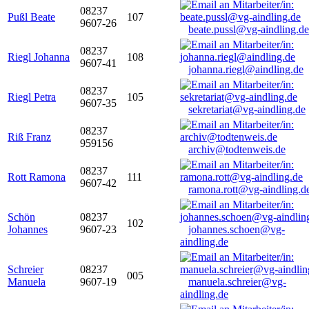
08237
Pußl Beate
107
9607-26
beate.pussl@vg-aindling.de
08237
Riegl Johanna
108
9607-41
johanna.riegl@aindling.de
08237
Riegl Petra
105
9607-35
sekretariat@vg-aindling.de
08237
Riß Franz
959156
archiv@todtenweis.de
08237
Rott Ramona
111
9607-42
ramona.rott@vg-aindling.d
Schön
08237
102
Johannes
9607-23
johannes.schoen@vg-
aindling.de
Schreier
08237
005
Manuela
9607-19
manuela.schreier@vg-
aindling.de