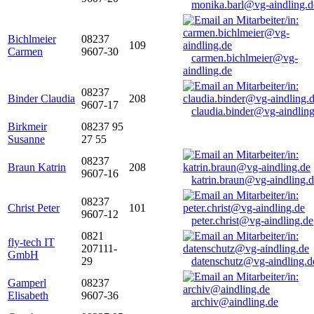
monika.barl@vg-aindling.d
Bichlmeier
08237
109
Carmen
9607-30
carmen.bichlmeier@vg-
aindling.de
08237
Binder Claudia
208
9607-17
claudia.binder@vg-aindling
Birkmeir
08237 95
Susanne
27 55
08237
Braun Katrin
208
9607-16
katrin.braun@vg-aindling.
08237
Christ Peter
101
9607-12
peter.christ@vg-aindling.de
0821
fly-tech IT
207111-
GmbH
29
datenschutz@vg-aindling.d
Gamperl
08237
Elisabeth
9607-36
archiv@aindling.de