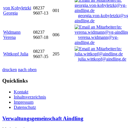
von Kobyletzki
08237
001
Georgia
9607-13
georgia.von-kobyletzki@vg
aindling.de
Widmann
08237
006
Verena
9607-18
verena.widmann@vg-
aindling.de
08237
Wittkopf Julia
205
9607-35
julia.wittkopf@aindling.de
drucken
nach oben
Quicklinks
Kontakt
Inhaltsverzeichnis
Impressum
Datenschutz
Verwaltungsgemeinschaft Aindling