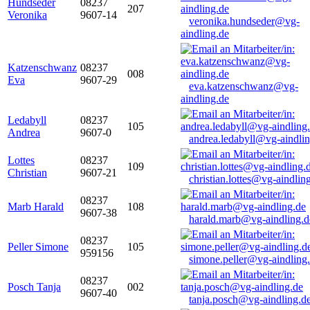
Hundseder
08237
207
Veronika
9607-14
veronika.hundseder@vg-
aindling.de
Katzenschwanz
08237
008
Eva
9607-29
eva.katzenschwanz@vg-
aindling.de
Ledabyll
08237
105
Andrea
9607-0
andrea.ledabyll@vg-aindli
Lottes
08237
109
Christian
9607-21
christian.lottes@vg-aindlin
08237
Marb Harald
108
9607-38
harald.marb@vg-aindling.d
08237
Peller Simone
105
959156
simone.peller@vg-aindling
08237
Posch Tanja
002
9607-40
tanja.posch@vg-aindling.d