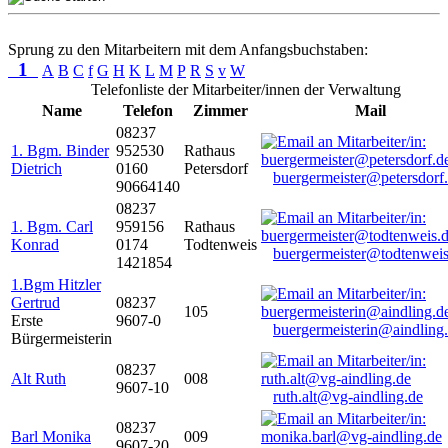
Sprung zu den Mitarbeitern mit dem Anfangsbuchstaben:
1
A
B
C
f
G
H
K
L
M
P
R
S
v
W
Telefonliste der Mitarbeiter/innen der Verwaltung
Name
Telefon
Zimmer
Mail
08237
1. Bgm. Binder
952530
Rathaus
Dietrich
0160
Petersdorf
buergermeister@petersdorf
90664140
08237
1. Bgm. Carl
959156
Rathaus
Konrad
0174
Todtenweis
buergermeister@todtenweis
1421854
1.Bgm Hitzler
Gertrud
08237
105
Erste
9607-0
buergermeisterin@aindling
Bürgermeisterin
08237
Alt Ruth
008
9607-10
ruth.alt@vg-aindling.de
08237
Barl Monika
009
9607-20