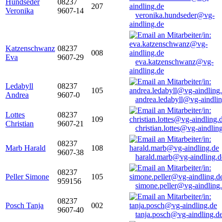
Hundseder
08237
207
Veronika
9607-14
veronika.hundseder@vg-
aindling.de
Katzenschwanz
08237
008
Eva
9607-29
eva.katzenschwanz@vg-
aindling.de
Ledabyll
08237
105
Andrea
9607-0
andrea.ledabyll@vg-aindli
Lottes
08237
109
Christian
9607-21
christian.lottes@vg-aindlin
08237
Marb Harald
108
9607-38
harald.marb@vg-aindling.d
08237
Peller Simone
105
959156
simone.peller@vg-aindling
08237
Posch Tanja
002
9607-40
tanja.posch@vg-aindling.d