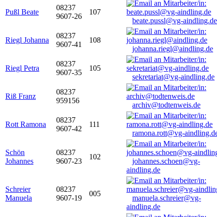
08237
Pußl Beate
107
9607-26
beate.pussl@vg-aindling.de
08237
Riegl Johanna
108
9607-41
johanna.riegl@aindling.de
08237
Riegl Petra
105
9607-35
sekretariat@vg-aindling.de
08237
Riß Franz
959156
archiv@todtenweis.de
08237
Rott Ramona
111
9607-42
ramona.rott@vg-aindling.d
Schön
08237
102
Johannes
9607-23
johannes.schoen@vg-
aindling.de
Schreier
08237
005
Manuela
9607-19
manuela.schreier@vg-
aindling.de