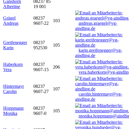
Ganshorn
08237 85
Albertine
19 001
Grägel
08237
103
Andreas
9607-22
andreas.graegel@vg-
aindling.de
Greifenegger
08237
105
Karin
952530
karin.greifenegger@vg-
aindling.de
Haberkorn
08237
206
Vera
9607-15
vera.haberkorn@vg-aindlin
Hintermayr
08237
107
Carolin
9607-27
carolin.hintermayr@vg-
aindling.de
Hoppmann
08237
105
Monika
9607-0
monika.hoppmann@aindlin