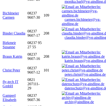
monika.barl@vg-aindling.d
Bichlmeier
08237
109
Carmen
9607-30
carmen.bichlmeier@vg-
aindling.de
08237
Binder Claudia
208
9607-17
claudia.binder@vg-aindling
Birkmeir
08237 95
Susanne
27 55
08237
Braun Katrin
208
9607-16
katrin.braun@vg-aindling.
08237
Christ Peter
101
9607-12
peter.christ@vg-aindling.de
0821
fly-tech IT
207111-
GmbH
29
datenschutz@vg-aindling.d
Gamperl
08237
Elisabeth
9607-36
archiv@aindling.de