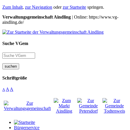
Zum Inhalt
,
zur Navigation
oder
zur Startseite
springen.
Verwaltungsgemeinschaft Aindling
| Online: https://www.vg-
aindling.de/
Suche VGem
suchen
Schriftgröße
A
A
A
Bürgerservice