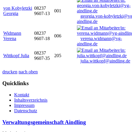
von Kobyletzki
08237
001
Georgia
9607-13
georgia.von-kobyletzki@vg
aindling.de
Widmann
08237
006
Verena
9607-18
verena.widmann@vg-
aindling.de
08237
Wittkopf Julia
205
9607-35
julia.wittkopf@aindling.de
drucken
nach oben
Quicklinks
Kontakt
Inhaltsverzeichnis
Impressum
Datenschutz
Verwaltungsgemeinschaft Aindling