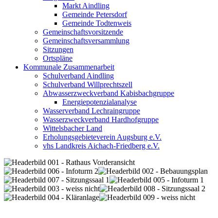
Markt Aindling
Gemeinde Petersdorf
Gemeinde Todtenweis
Gemeinschaftsvorsitzende
Gemeinschaftsversammlung
Sitzungen
Ortspläne
Kommunale Zusammenarbeit
Schulverband Aindling
Schulverband Willprechtszell
Abwasserzweckverband Kabisbachgruppe
Energiepotenzialanalyse
Wasserverband Lechraingruppe
Wasserzweckverband Hardhofgruppe
Wittelsbacher Land
Erholungsgebieteverein Augsburg e.V.
vhs Landkreis Aichach-Friedberg e.V.