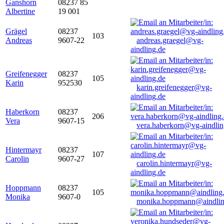
Ganshorn
08237 85
Albertine
19 001
Grägel
08237
103
Andreas
9607-22
andreas.graegel@vg-
aindling.de
Greifenegger
08237
105
Karin
952530
karin.greifenegger@vg-
aindling.de
Haberkorn
08237
206
Vera
9607-15
vera.haberkorn@vg-aindlin
Hintermayr
08237
107
Carolin
9607-27
carolin.hintermayr@vg-
aindling.de
Hoppmann
08237
105
Monika
9607-0
monika.hoppmann@aindlin