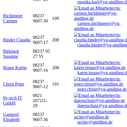
monika.barl@vg-aindling.d
Bichlmeier
08237
109
Carmen
9607-30
carmen.bichlmeier@vg-
aindling.de
08237
Binder Claudia
208
9607-17
claudia.binder@vg-aindling
Birkmeir
08237 95
Susanne
27 55
08237
Braun Katrin
208
9607-16
katrin.braun@vg-aindling.
08237
Christ Peter
101
9607-12
peter.christ@vg-aindling.de
0821
fly-tech IT
207111-
GmbH
29
datenschutz@vg-aindling.d
Gamperl
08237
Elisabeth
9607-36
archiv@aindling.de