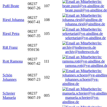
08237
Pußl Beate
107
9607-26
beate.pussl@vg-aindling.de
08237
Riegl Johanna
108
9607-41
johanna.riegl@aindling.de
08237
Riegl Petra
105
9607-35
sekretariat@vg-aindling.de
08237
Riß Franz
959156
archiv@todtenweis.de
08237
Rott Ramona
111
9607-42
ramona.rott@vg-aindling.d
Schön
08237
102
Johannes
9607-23
johannes.schoen@vg-
aindling.de
Schreier
08237
005
Manuela
9607-19
manuela.schreier@vg-
aindling.de