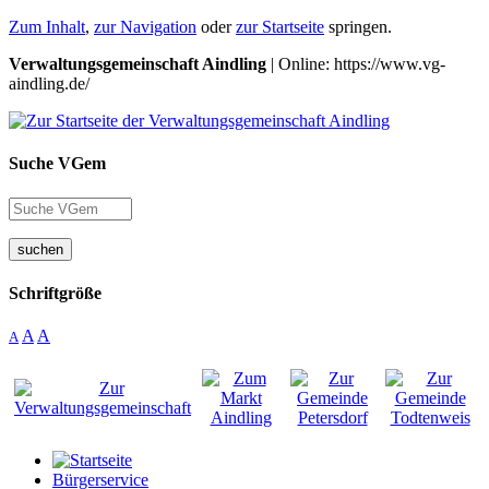
Zum Inhalt
,
zur Navigation
oder
zur Startseite
springen.
Verwaltungsgemeinschaft Aindling
| Online: https://www.vg-
aindling.de/
Suche VGem
suchen
Schriftgröße
A
A
A
Bürgerservice