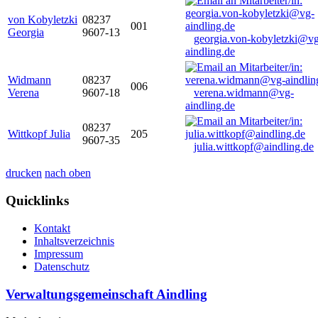
von Kobyletzki
08237
001
Georgia
9607-13
georgia.von-kobyletzki@vg
aindling.de
Widmann
08237
006
Verena
9607-18
verena.widmann@vg-
aindling.de
08237
Wittkopf Julia
205
9607-35
julia.wittkopf@aindling.de
drucken
nach oben
Quicklinks
Kontakt
Inhaltsverzeichnis
Impressum
Datenschutz
Verwaltungsgemeinschaft Aindling