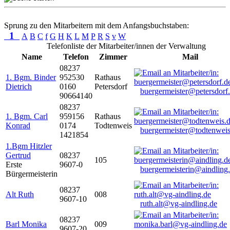
Sprung zu den Mitarbeitern mit dem Anfangsbuchstaben:
1
A
B
C
f
G
H
K
L
M
P
R
S
v
W
Telefonliste der Mitarbeiter/innen der Verwaltung
Name
Telefon
Zimmer
Mail
08237
1. Bgm. Binder
952530
Rathaus
Dietrich
0160
Petersdorf
buergermeister@petersdorf
90664140
08237
1. Bgm. Carl
959156
Rathaus
Konrad
0174
Todtenweis
buergermeister@todtenweis
1421854
1.Bgm Hitzler
Gertrud
08237
105
Erste
9607-0
buergermeisterin@aindling
Bürgermeisterin
08237
Alt Ruth
008
9607-10
ruth.alt@vg-aindling.de
08237
Barl Monika
009
9607-20