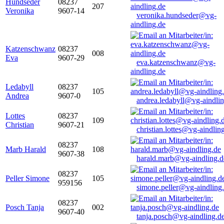
Hundseder
08237
207
Veronika
9607-14
veronika.hundseder@vg-
aindling.de
Katzenschwanz
08237
008
Eva
9607-29
eva.katzenschwanz@vg-
aindling.de
Ledabyll
08237
105
Andrea
9607-0
andrea.ledabyll@vg-aindli
Lottes
08237
109
Christian
9607-21
christian.lottes@vg-aindlin
08237
Marb Harald
108
9607-38
harald.marb@vg-aindling.d
08237
Peller Simone
105
959156
simone.peller@vg-aindling
08237
Posch Tanja
002
9607-40
tanja.posch@vg-aindling.d