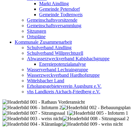
Markt Aindling
Gemeinde Petersdorf
Gemeinde Todtenweis
Gemeinschaftsvorsitzende
Gemeinschaftsversammlung
Sitzungen
Ortspläne
Kommunale Zusammenarbeit
Schulverband Aindling
Schulverband Willprechtszell
Abwasserzweckverband Kabisbachgruppe
Energiepotenzialanalyse
Wasserverband Lechraingruppe
Wasserzweckverband Hardhofgruppe
Wittelsbacher Land
Erholungsgebieteverein Augsburg e.V.
vhs Landkreis Aichach-Friedberg e.V.