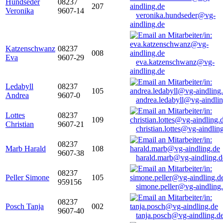
Hundseder
08237
207
Veronika
9607-14
veronika.hundseder@vg-
aindling.de
Katzenschwanz
08237
008
Eva
9607-29
eva.katzenschwanz@vg-
aindling.de
Ledabyll
08237
105
Andrea
9607-0
andrea.ledabyll@vg-aindli
Lottes
08237
109
Christian
9607-21
christian.lottes@vg-aindlin
08237
Marb Harald
108
9607-38
harald.marb@vg-aindling.d
08237
Peller Simone
105
959156
simone.peller@vg-aindling
08237
Posch Tanja
002
9607-40
tanja.posch@vg-aindling.d