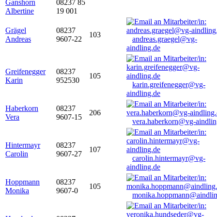
Ganshorn
08237 85
Albertine
19 001
Grägel
08237
103
Andreas
9607-22
andreas.graegel@vg-
aindling.de
Greifenegger
08237
105
Karin
952530
karin.greifenegger@vg-
aindling.de
Haberkorn
08237
206
Vera
9607-15
vera.haberkorn@vg-aindlin
Hintermayr
08237
107
Carolin
9607-27
carolin.hintermayr@vg-
aindling.de
Hoppmann
08237
105
Monika
9607-0
monika.hoppmann@aindlin