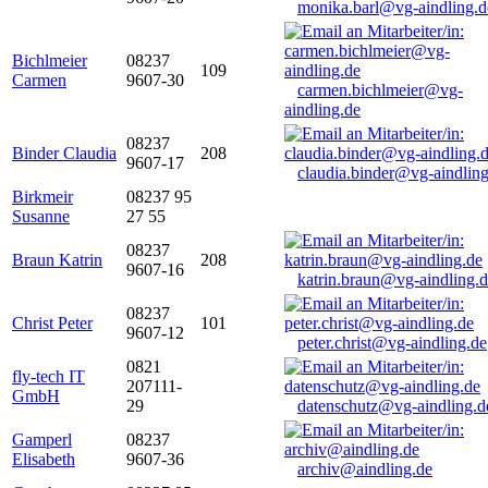
monika.barl@vg-aindling.d
Bichlmeier
08237
109
Carmen
9607-30
carmen.bichlmeier@vg-
aindling.de
08237
Binder Claudia
208
9607-17
claudia.binder@vg-aindling
Birkmeir
08237 95
Susanne
27 55
08237
Braun Katrin
208
9607-16
katrin.braun@vg-aindling.
08237
Christ Peter
101
9607-12
peter.christ@vg-aindling.de
0821
fly-tech IT
207111-
GmbH
29
datenschutz@vg-aindling.d
Gamperl
08237
Elisabeth
9607-36
archiv@aindling.de