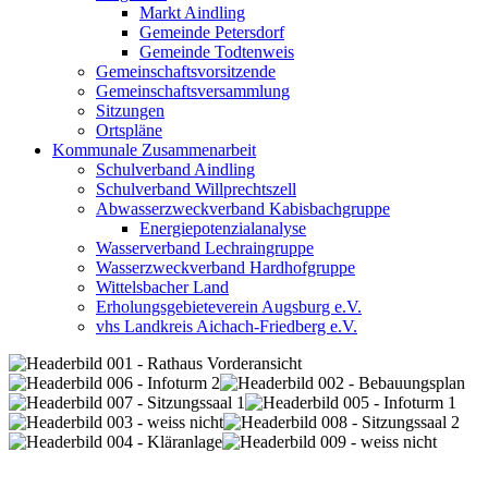
Markt Aindling
Gemeinde Petersdorf
Gemeinde Todtenweis
Gemeinschaftsvorsitzende
Gemeinschaftsversammlung
Sitzungen
Ortspläne
Kommunale Zusammenarbeit
Schulverband Aindling
Schulverband Willprechtszell
Abwasserzweckverband Kabisbachgruppe
Energiepotenzialanalyse
Wasserverband Lechraingruppe
Wasserzweckverband Hardhofgruppe
Wittelsbacher Land
Erholungsgebieteverein Augsburg e.V.
vhs Landkreis Aichach-Friedberg e.V.