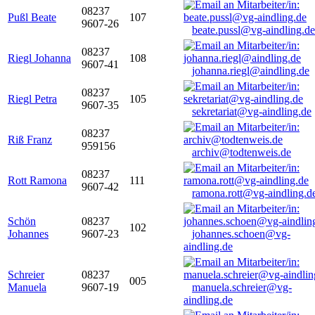
08237
Pußl Beate
107
9607-26
beate.pussl@vg-aindling.de
08237
Riegl Johanna
108
9607-41
johanna.riegl@aindling.de
08237
Riegl Petra
105
9607-35
sekretariat@vg-aindling.de
08237
Riß Franz
959156
archiv@todtenweis.de
08237
Rott Ramona
111
9607-42
ramona.rott@vg-aindling.d
Schön
08237
102
Johannes
9607-23
johannes.schoen@vg-
aindling.de
Schreier
08237
005
Manuela
9607-19
manuela.schreier@vg-
aindling.de