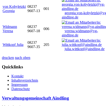
von Kobyletzki
08237
001
Georgia
9607-13
georgia.von-kobyletzki@vg
aindling.de
Widmann
08237
006
Verena
9607-18
verena.widmann@vg-
aindling.de
08237
Wittkopf Julia
205
9607-35
julia.wittkopf@aindling.de
drucken
nach oben
Quicklinks
Kontakt
Inhaltsverzeichnis
Impressum
Datenschutz
Verwaltungsgemeinschaft Aindling