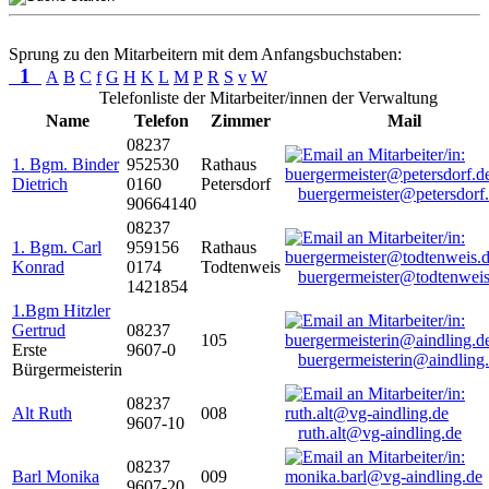
Sprung zu den Mitarbeitern mit dem Anfangsbuchstaben:
1
A
B
C
f
G
H
K
L
M
P
R
S
v
W
Telefonliste der Mitarbeiter/innen der Verwaltung
Name
Telefon
Zimmer
Mail
08237
1. Bgm. Binder
952530
Rathaus
Dietrich
0160
Petersdorf
buergermeister@petersdorf
90664140
08237
1. Bgm. Carl
959156
Rathaus
Konrad
0174
Todtenweis
buergermeister@todtenweis
1421854
1.Bgm Hitzler
Gertrud
08237
105
Erste
9607-0
buergermeisterin@aindling
Bürgermeisterin
08237
Alt Ruth
008
9607-10
ruth.alt@vg-aindling.de
08237
Barl Monika
009
9607-20