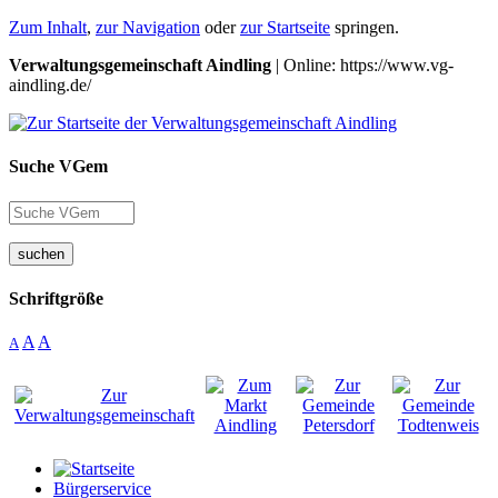
Zum Inhalt
,
zur Navigation
oder
zur Startseite
springen.
Verwaltungsgemeinschaft Aindling
| Online: https://www.vg-
aindling.de/
Suche VGem
suchen
Schriftgröße
A
A
A
Bürgerservice