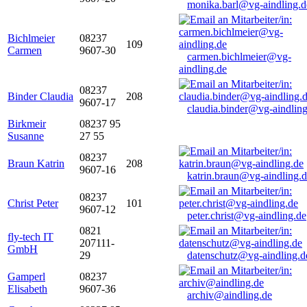
monika.barl@vg-aindling.d
Bichlmeier
08237
109
Carmen
9607-30
carmen.bichlmeier@vg-
aindling.de
08237
Binder Claudia
208
9607-17
claudia.binder@vg-aindling
Birkmeir
08237 95
Susanne
27 55
08237
Braun Katrin
208
9607-16
katrin.braun@vg-aindling.
08237
Christ Peter
101
9607-12
peter.christ@vg-aindling.de
0821
fly-tech IT
207111-
GmbH
29
datenschutz@vg-aindling.d
Gamperl
08237
Elisabeth
9607-36
archiv@aindling.de