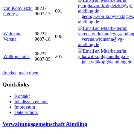
von Kobyletzki
08237
001
Georgia
9607-13
georgia.von-kobyletzki@vg
aindling.de
Widmann
08237
006
Verena
9607-18
verena.widmann@vg-
aindling.de
08237
Wittkopf Julia
205
9607-35
julia.wittkopf@aindling.de
drucken
nach oben
Quicklinks
Kontakt
Inhaltsverzeichnis
Impressum
Datenschutz
Verwaltungsgemeinschaft Aindling