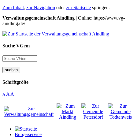
Zum Inhalt
,
zur Navigation
oder
zur Startseite
springen.
Verwaltungsgemeinschaft Aindling
| Online: https://www.vg-
aindling.de/
Suche VGem
suchen
Schriftgröße
A
A
A
Bürgerservice