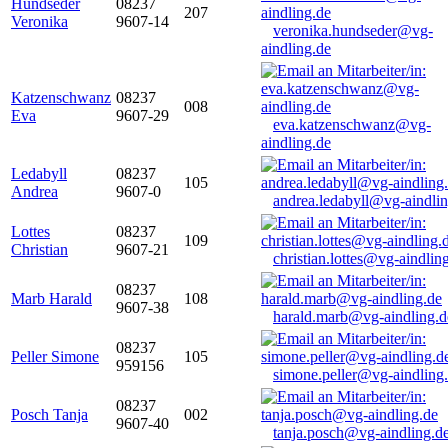
Hundseder
08237
207
Veronika
9607-14
veronika.hundseder@vg-
aindling.de
Katzenschwanz
08237
008
Eva
9607-29
eva.katzenschwanz@vg-
aindling.de
Ledabyll
08237
105
Andrea
9607-0
andrea.ledabyll@vg-aindli
Lottes
08237
109
Christian
9607-21
christian.lottes@vg-aindlin
08237
Marb Harald
108
9607-38
harald.marb@vg-aindling.d
08237
Peller Simone
105
959156
simone.peller@vg-aindling
08237
Posch Tanja
002
9607-40
tanja.posch@vg-aindling.d