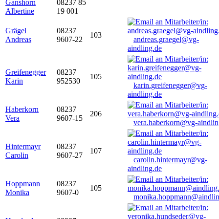
Ganshorn
08237 85
Albertine
19 001
Grägel
08237
103
Andreas
9607-22
andreas.graegel@vg-
aindling.de
Greifenegger
08237
105
Karin
952530
karin.greifenegger@vg-
aindling.de
Haberkorn
08237
206
Vera
9607-15
vera.haberkorn@vg-aindlin
Hintermayr
08237
107
Carolin
9607-27
carolin.hintermayr@vg-
aindling.de
Hoppmann
08237
105
Monika
9607-0
monika.hoppmann@aindlin