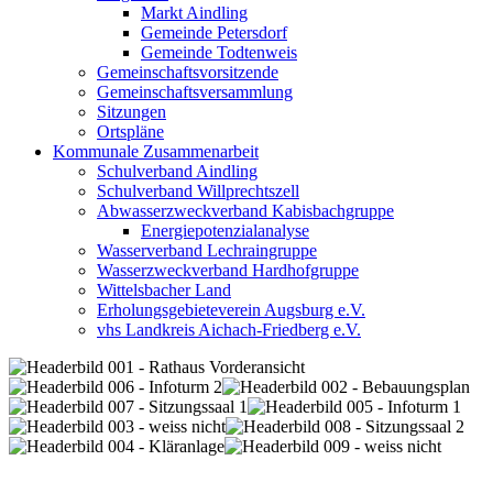
Markt Aindling
Gemeinde Petersdorf
Gemeinde Todtenweis
Gemeinschaftsvorsitzende
Gemeinschaftsversammlung
Sitzungen
Ortspläne
Kommunale Zusammenarbeit
Schulverband Aindling
Schulverband Willprechtszell
Abwasserzweckverband Kabisbachgruppe
Energiepotenzialanalyse
Wasserverband Lechraingruppe
Wasserzweckverband Hardhofgruppe
Wittelsbacher Land
Erholungsgebieteverein Augsburg e.V.
vhs Landkreis Aichach-Friedberg e.V.