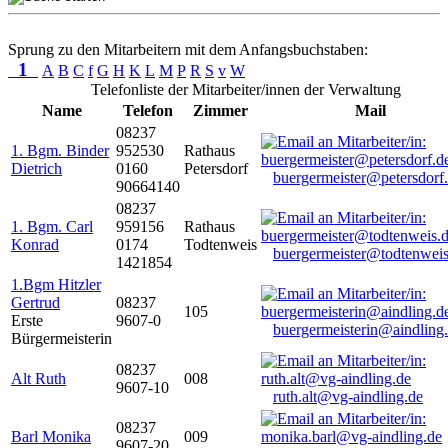
Sprung zu den Mitarbeitern mit dem Anfangsbuchstaben:
1
A
B
C
f
G
H
K
L
M
P
R
S
v
W
Telefonliste der Mitarbeiter/innen der Verwaltung
Name
Telefon
Zimmer
Mail
08237
1. Bgm. Binder
952530
Rathaus
Dietrich
0160
Petersdorf
buergermeister@petersdorf
90664140
08237
1. Bgm. Carl
959156
Rathaus
Konrad
0174
Todtenweis
buergermeister@todtenweis
1421854
1.Bgm Hitzler
Gertrud
08237
105
Erste
9607-0
buergermeisterin@aindling
Bürgermeisterin
08237
Alt Ruth
008
9607-10
ruth.alt@vg-aindling.de
08237
Barl Monika
009
9607-20