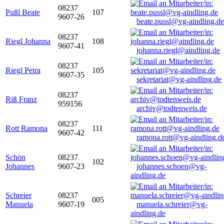
08237
Pußl Beate
107
9607-26
beate.pussl@vg-aindling.de
08237
Riegl Johanna
108
9607-41
johanna.riegl@aindling.de
08237
Riegl Petra
105
9607-35
sekretariat@vg-aindling.de
08237
Riß Franz
959156
archiv@todtenweis.de
08237
Rott Ramona
111
9607-42
ramona.rott@vg-aindling.d
Schön
08237
102
Johannes
9607-23
johannes.schoen@vg-
aindling.de
Schreier
08237
005
Manuela
9607-19
manuela.schreier@vg-
aindling.de