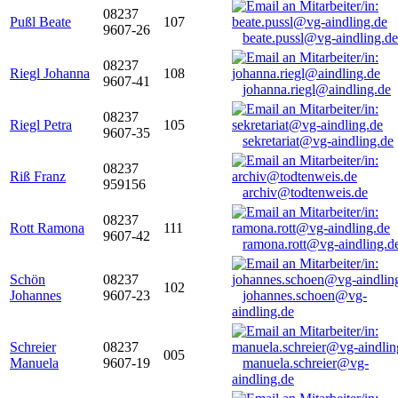
08237
Pußl Beate
107
9607-26
beate.pussl@vg-aindling.de
08237
Riegl Johanna
108
9607-41
johanna.riegl@aindling.de
08237
Riegl Petra
105
9607-35
sekretariat@vg-aindling.de
08237
Riß Franz
959156
archiv@todtenweis.de
08237
Rott Ramona
111
9607-42
ramona.rott@vg-aindling.d
Schön
08237
102
Johannes
9607-23
johannes.schoen@vg-
aindling.de
Schreier
08237
005
Manuela
9607-19
manuela.schreier@vg-
aindling.de