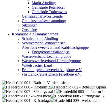
Markt Aindling
Gemeinde Petersdorf
Gemeinde Todtenweis
Gemeinschaftsvorsitzende
Gemeinschaftsversammlung
Sitzungen
Ortspläne
Kommunale Zusammenarbeit
Schulverband Aindling
Schulverband Willprechtszell
Abwasserzweckverband Kabisbachgruppe
Energiepotenzialanalyse
Wasserverband Lechraingruppe
Wasserzweckverband Hardhofgruppe
Wittelsbacher Land
Erholungsgebieteverein Augsburg e.V.
vhs Landkreis Aichach-Friedberg e.V.