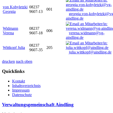
von Kobyletzki
08237
001
Georgia
9607-13
georgia.von-kobyletzki@vg
aindling.de
Widmann
08237
006
Verena
9607-18
verena.widmann@vg-
aindling.de
08237
Wittkopf Julia
205
9607-35
julia.wittkopf@aindling.de
drucken
nach oben
Quicklinks
Kontakt
Inhaltsverzeichnis
Impressum
Datenschutz
Verwaltungsgemeinschaft Aindling