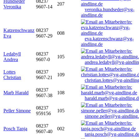
Hundseder
08237
207
Veronika
9607-14
veronika.hundseder@vg-
aindling.de
Katzenschwanz
08237
008
Eva
9607-29
eva.katzenschwanz@vg-
aindling.de
Ledabyll
08237
105
Andrea
9607-0
andrea.ledabyll@vg-aindli
Lottes
08237
109
Christian
9607-21
christian.lottes@vg-aindlin
08237
Marb Harald
108
9607-38
harald.marb@vg-aindling.d
08237
Peller Simone
105
959156
simone.peller@vg-aindling
08237
Posch Tanja
002
9607-40
tanja.posch@vg-aindling.d