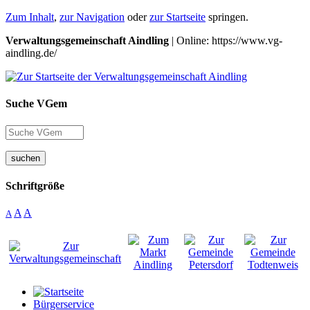
Zum Inhalt
,
zur Navigation
oder
zur Startseite
springen.
Verwaltungsgemeinschaft Aindling
| Online: https://www.vg-
aindling.de/
Suche VGem
suchen
Schriftgröße
A
A
A
Bürgerservice