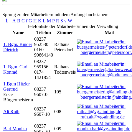
Sprung zu den Mitarbeitern mit dem Anfangsbuchstaben:
1
A
B
C
f
G
H
K
L
M
P
R
S
v
W
Telefonliste der Mitarbeiter/innen der Verwaltung
Name
Telefon
Zimmer
Mail
08237
1. Bgm. Binder
952530
Rathaus
Dietrich
0160
Petersdorf
buergermeister@petersdorf
90664140
08237
1. Bgm. Carl
959156
Rathaus
Konrad
0174
Todtenweis
buergermeister@todtenweis
1421854
1.Bgm Hitzler
Gertrud
08237
105
Erste
9607-0
buergermeisterin@aindling
Bürgermeisterin
08237
Alt Ruth
008
9607-10
ruth.alt@vg-aindling.de
08237
Barl Monika
009
9607-20