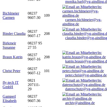
monika.barl@vg-aindling.d
Bichlmeier
08237
109
Carmen
9607-30
carmen.bichlmeier@vg-
aindling.de
08237
Binder Claudia
208
9607-17
claudia.binder@vg-aindling
Birkmeir
08237 95
Susanne
27 55
08237
Braun Katrin
208
9607-16
katrin.braun@vg-aindling.
08237
Christ Peter
101
9607-12
peter.christ@vg-aindling.de
0821
fly-tech IT
207111-
GmbH
29
datenschutz@vg-aindling.d
Gamperl
08237
Elisabeth
9607-36
archiv@aindling.de