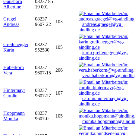
Ganshorn
08237 85
Albertine
19 001
Grägel
08237
103
Andreas
9607-22
andreas.graegel@vg-
aindling.de
Greifenegger
08237
105
Karin
952530
karin.greifenegger@vg-
aindling.de
Haberkorn
08237
206
Vera
9607-15
vera.haberkorn@vg-aindlin
Hintermayr
08237
107
Carolin
9607-27
carolin.hintermayr@vg-
aindling.de
Hoppmann
08237
105
Monika
9607-0
monika.hoppmann@aindlin