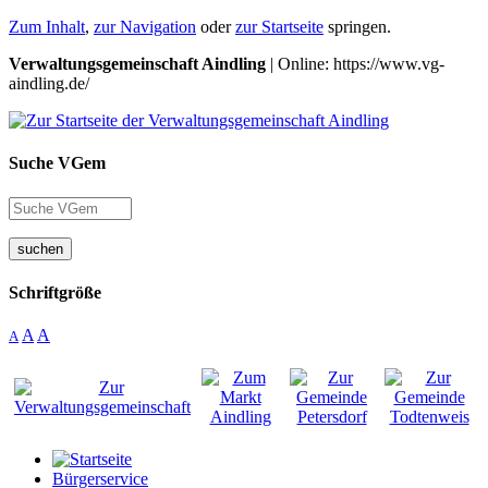
Zum Inhalt
,
zur Navigation
oder
zur Startseite
springen.
Verwaltungsgemeinschaft Aindling
| Online: https://www.vg-
aindling.de/
Suche VGem
suchen
Schriftgröße
A
A
A
Bürgerservice