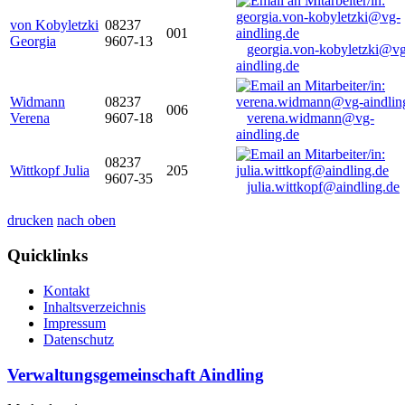
von Kobyletzki
08237
001
Georgia
9607-13
georgia.von-kobyletzki@vg
aindling.de
Widmann
08237
006
Verena
9607-18
verena.widmann@vg-
aindling.de
08237
Wittkopf Julia
205
9607-35
julia.wittkopf@aindling.de
drucken
nach oben
Quicklinks
Kontakt
Inhaltsverzeichnis
Impressum
Datenschutz
Verwaltungsgemeinschaft Aindling