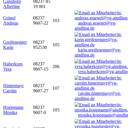
Ganshorn
08237 85
Albertine
19 001
Grägel
08237
103
Andreas
9607-22
andreas.graegel@vg-
aindling.de
Greifenegger
08237
105
Karin
952530
karin.greifenegger@vg-
aindling.de
Haberkorn
08237
206
Vera
9607-15
vera.haberkorn@vg-aindlin
Hintermayr
08237
107
Carolin
9607-27
carolin.hintermayr@vg-
aindling.de
Hoppmann
08237
105
Monika
9607-0
monika.hoppmann@aindlin