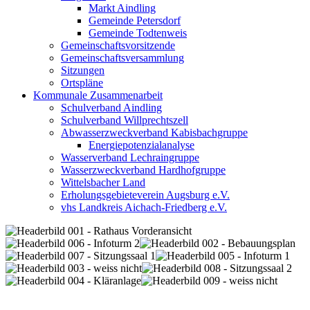
Markt Aindling
Gemeinde Petersdorf
Gemeinde Todtenweis
Gemeinschaftsvorsitzende
Gemeinschaftsversammlung
Sitzungen
Ortspläne
Kommunale Zusammenarbeit
Schulverband Aindling
Schulverband Willprechtszell
Abwasserzweckverband Kabisbachgruppe
Energiepotenzialanalyse
Wasserverband Lechraingruppe
Wasserzweckverband Hardhofgruppe
Wittelsbacher Land
Erholungsgebieteverein Augsburg e.V.
vhs Landkreis Aichach-Friedberg e.V.