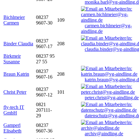
monika.barl@vg-aindling.d
Bichlmeier
08237
109
Carmen
9607-30
carmen.bichlmeier@vg-
aindling.de
08237
Binder Claudia
208
9607-17
claudia.binder@vg-aindling
Birkmeir
08237 95
Susanne
27 55
08237
Braun Katrin
208
9607-16
katrin.braun@vg-aindling.
08237
Christ Peter
101
9607-12
peter.christ@vg-aindling.de
0821
fly-tech IT
207111-
GmbH
29
datenschutz@vg-aindling.d
Gamperl
08237
Elisabeth
9607-36
archiv@aindling.de