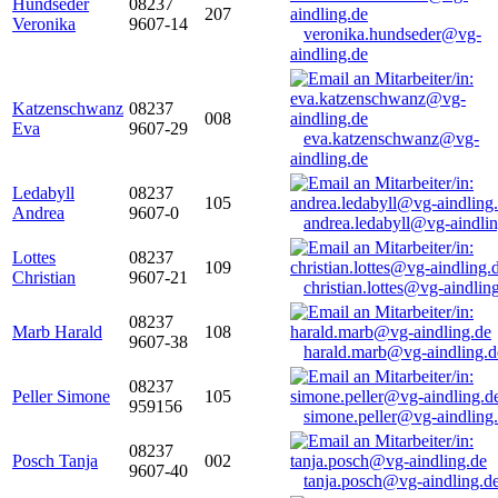
Hundseder
08237
207
Veronika
9607-14
veronika.hundseder@vg-
aindling.de
Katzenschwanz
08237
008
Eva
9607-29
eva.katzenschwanz@vg-
aindling.de
Ledabyll
08237
105
Andrea
9607-0
andrea.ledabyll@vg-aindli
Lottes
08237
109
Christian
9607-21
christian.lottes@vg-aindlin
08237
Marb Harald
108
9607-38
harald.marb@vg-aindling.d
08237
Peller Simone
105
959156
simone.peller@vg-aindling
08237
Posch Tanja
002
9607-40
tanja.posch@vg-aindling.d