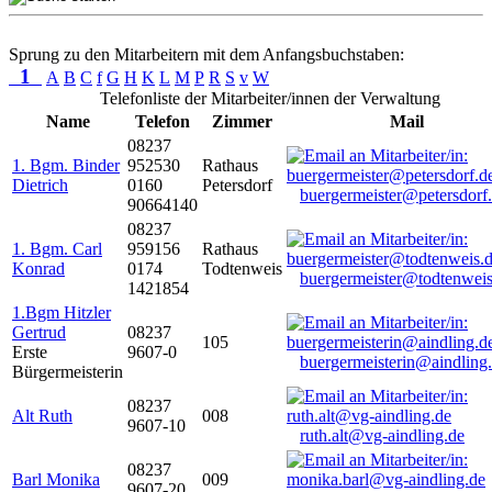
Sprung zu den Mitarbeitern mit dem Anfangsbuchstaben:
1
A
B
C
f
G
H
K
L
M
P
R
S
v
W
Telefonliste der Mitarbeiter/innen der Verwaltung
Name
Telefon
Zimmer
Mail
08237
1. Bgm. Binder
952530
Rathaus
Dietrich
0160
Petersdorf
buergermeister@petersdorf
90664140
08237
1. Bgm. Carl
959156
Rathaus
Konrad
0174
Todtenweis
buergermeister@todtenweis
1421854
1.Bgm Hitzler
Gertrud
08237
105
Erste
9607-0
buergermeisterin@aindling
Bürgermeisterin
08237
Alt Ruth
008
9607-10
ruth.alt@vg-aindling.de
08237
Barl Monika
009
9607-20