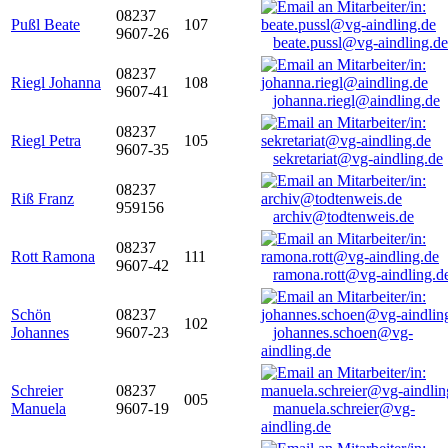
08237
Pußl Beate
107
9607-26
beate.pussl@vg-aindling.de
08237
Riegl Johanna
108
9607-41
johanna.riegl@aindling.de
08237
Riegl Petra
105
9607-35
sekretariat@vg-aindling.de
08237
Riß Franz
959156
archiv@todtenweis.de
08237
Rott Ramona
111
9607-42
ramona.rott@vg-aindling.d
Schön
08237
102
Johannes
9607-23
johannes.schoen@vg-
aindling.de
Schreier
08237
005
Manuela
9607-19
manuela.schreier@vg-
aindling.de