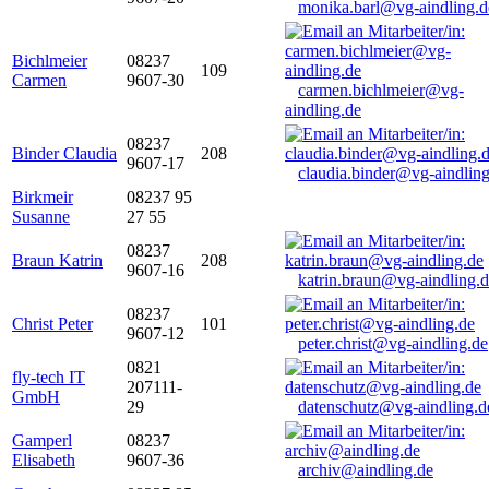
monika.barl@vg-aindling.d
Bichlmeier
08237
109
Carmen
9607-30
carmen.bichlmeier@vg-
aindling.de
08237
Binder Claudia
208
9607-17
claudia.binder@vg-aindling
Birkmeir
08237 95
Susanne
27 55
08237
Braun Katrin
208
9607-16
katrin.braun@vg-aindling.
08237
Christ Peter
101
9607-12
peter.christ@vg-aindling.de
0821
fly-tech IT
207111-
GmbH
29
datenschutz@vg-aindling.d
Gamperl
08237
Elisabeth
9607-36
archiv@aindling.de