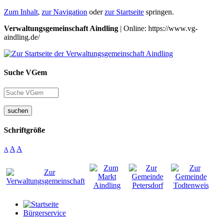
Zum Inhalt
,
zur Navigation
oder
zur Startseite
springen.
Verwaltungsgemeinschaft Aindling
| Online: https://www.vg-
aindling.de/
Suche VGem
suchen
Schriftgröße
A
A
A
Bürgerservice