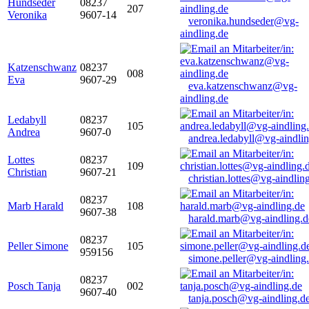
Hundseder
08237
207
Veronika
9607-14
veronika.hundseder@vg-
aindling.de
Katzenschwanz
08237
008
Eva
9607-29
eva.katzenschwanz@vg-
aindling.de
Ledabyll
08237
105
Andrea
9607-0
andrea.ledabyll@vg-aindli
Lottes
08237
109
Christian
9607-21
christian.lottes@vg-aindlin
08237
Marb Harald
108
9607-38
harald.marb@vg-aindling.d
08237
Peller Simone
105
959156
simone.peller@vg-aindling
08237
Posch Tanja
002
9607-40
tanja.posch@vg-aindling.d