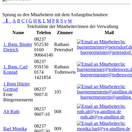
Sprung zu den Mitarbeitern mit dem Anfangsbuchstaben:
1
A
B
C
f
G
H
K
L
M
P
R
S
v
W
Telefonliste der Mitarbeiter/innen der Verwaltung
Name
Telefon
Zimmer
Mail
08237
1. Bgm. Binder
952530
Rathaus
Dietrich
0160
Petersdorf
buergermeister@petersdorf
90664140
08237
1. Bgm. Carl
959156
Rathaus
Konrad
0174
Todtenweis
buergermeister@todtenweis
1421854
1.Bgm Hitzler
Gertrud
08237
105
Erste
9607-0
buergermeisterin@aindling
Bürgermeisterin
08237
Alt Ruth
008
9607-10
ruth.alt@vg-aindling.de
08237
Barl Monika
009
9607-20