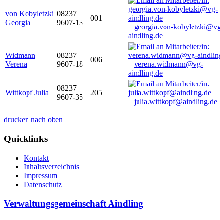
von Kobyletzki
08237
001
Georgia
9607-13
georgia.von-kobyletzki@vg
aindling.de
Widmann
08237
006
Verena
9607-18
verena.widmann@vg-
aindling.de
08237
Wittkopf Julia
205
9607-35
julia.wittkopf@aindling.de
drucken
nach oben
Quicklinks
Kontakt
Inhaltsverzeichnis
Impressum
Datenschutz
Verwaltungsgemeinschaft Aindling