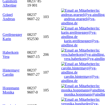
Ganshorn
08237 85
Albertine
19 001
Grägel
08237
103
Andreas
9607-22
andreas.graegel@vg-
aindling.de
Greifenegger
08237
105
Karin
952530
karin.greifenegger@vg-
aindling.de
Haberkorn
08237
206
Vera
9607-15
vera.haberkorn@vg-aindlin
Hintermayr
08237
107
Carolin
9607-27
carolin.hintermayr@vg-
aindling.de
Hoppmann
08237
105
Monika
9607-0
monika.hoppmann@aindlin