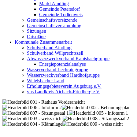
Markt Aindling
Gemeinde Petersdorf
Gemeinde Todtenweis
Gemeinschaftsvorsitzende
Gemeinschaftsversammlung
Sitzungen
Ortspläne
Kommunale Zusammenarbeit
Schulverband Aindling
Schulverband Willprechtszell
Abwasserzweckverband Kabisbachgruppe
Energiepotenzialanalyse
Wasserverband Lechraingruppe
Wasserzweckverband Hardhofgruppe
Wittelsbacher Land
Erholungsgebieteverein Augsburg e.V.
vhs Landkreis Aichach-Friedberg e.V.