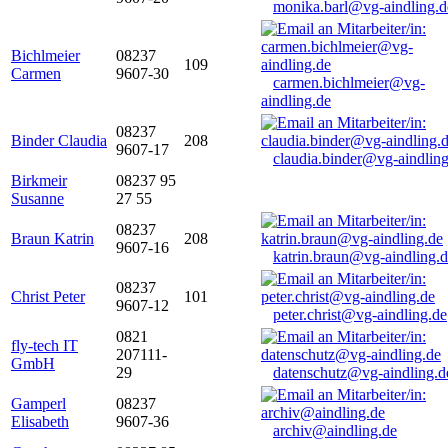
monika.barl@vg-aindling.d
Bichlmeier
08237
109
Carmen
9607-30
carmen.bichlmeier@vg-
aindling.de
08237
Binder Claudia
208
9607-17
claudia.binder@vg-aindling
Birkmeir
08237 95
Susanne
27 55
08237
Braun Katrin
208
9607-16
katrin.braun@vg-aindling.
08237
Christ Peter
101
9607-12
peter.christ@vg-aindling.de
0821
fly-tech IT
207111-
GmbH
29
datenschutz@vg-aindling.d
Gamperl
08237
Elisabeth
9607-36
archiv@aindling.de