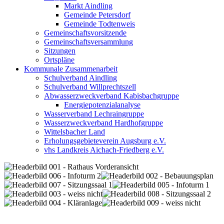
Markt Aindling
Gemeinde Petersdorf
Gemeinde Todtenweis
Gemeinschaftsvorsitzende
Gemeinschaftsversammlung
Sitzungen
Ortspläne
Kommunale Zusammenarbeit
Schulverband Aindling
Schulverband Willprechtszell
Abwasserzweckverband Kabisbachgruppe
Energiepotenzialanalyse
Wasserverband Lechraingruppe
Wasserzweckverband Hardhofgruppe
Wittelsbacher Land
Erholungsgebieteverein Augsburg e.V.
vhs Landkreis Aichach-Friedberg e.V.