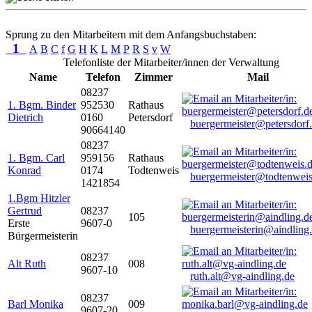
Sprung zu den Mitarbeitern mit dem Anfangsbuchstaben:
1
A
B
C
f
G
H
K
L
M
P
R
S
v
W
Telefonliste der Mitarbeiter/innen der Verwaltung
Name
Telefon
Zimmer
Mail
08237
1. Bgm. Binder
952530
Rathaus
Dietrich
0160
Petersdorf
buergermeister@petersdorf
90664140
08237
1. Bgm. Carl
959156
Rathaus
Konrad
0174
Todtenweis
buergermeister@todtenweis
1421854
1.Bgm Hitzler
Gertrud
08237
105
Erste
9607-0
buergermeisterin@aindling
Bürgermeisterin
08237
Alt Ruth
008
9607-10
ruth.alt@vg-aindling.de
08237
Barl Monika
009
9607-20