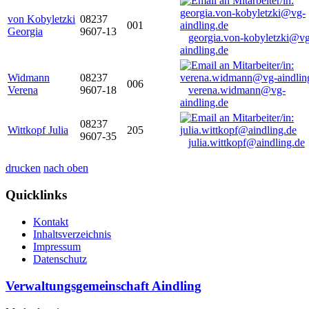
von Kobyletzki
08237
001
Georgia
9607-13
georgia.von-kobyletzki@vg
aindling.de
Widmann
08237
006
Verena
9607-18
verena.widmann@vg-
aindling.de
08237
Wittkopf Julia
205
9607-35
julia.wittkopf@aindling.de
drucken
nach oben
Quicklinks
Kontakt
Inhaltsverzeichnis
Impressum
Datenschutz
Verwaltungsgemeinschaft Aindling