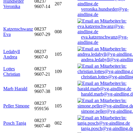
Hundseder
08237
207
Veronika
9607-14
veronika.hundseder@vg-
aindling.de
Katzenschwanz
08237
008
Eva
9607-29
eva.katzenschwanz@vg-
aindling.de
Ledabyll
08237
105
Andrea
9607-0
andrea.ledabyll@vg-aindli
Lottes
08237
109
Christian
9607-21
christian.lottes@vg-aindlin
08237
Marb Harald
108
9607-38
harald.marb@vg-aindling.d
08237
Peller Simone
105
959156
simone.peller@vg-aindling
08237
Posch Tanja
002
9607-40
tanja.posch@vg-aindling.d