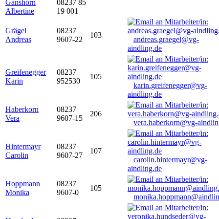
Ganshorn
08237 85
Albertine
19 001
Grägel
08237
103
Andreas
9607-22
andreas.graegel@vg-
aindling.de
Greifenegger
08237
105
Karin
952530
karin.greifenegger@vg-
aindling.de
Haberkorn
08237
206
Vera
9607-15
vera.haberkorn@vg-aindlin
Hintermayr
08237
107
Carolin
9607-27
carolin.hintermayr@vg-
aindling.de
Hoppmann
08237
105
Monika
9607-0
monika.hoppmann@aindlin