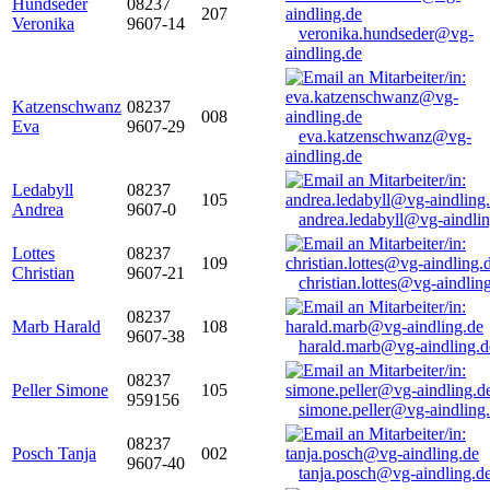
Hundseder
08237
207
Veronika
9607-14
veronika.hundseder@vg-
aindling.de
Katzenschwanz
08237
008
Eva
9607-29
eva.katzenschwanz@vg-
aindling.de
Ledabyll
08237
105
Andrea
9607-0
andrea.ledabyll@vg-aindli
Lottes
08237
109
Christian
9607-21
christian.lottes@vg-aindlin
08237
Marb Harald
108
9607-38
harald.marb@vg-aindling.d
08237
Peller Simone
105
959156
simone.peller@vg-aindling
08237
Posch Tanja
002
9607-40
tanja.posch@vg-aindling.d