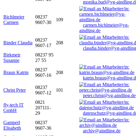
monika.barl@vg-aindling.d
Bichlmeier
08237
109
Carmen
9607-30
carmen.bichlmeier@vg-
aindling.de
08237
Binder Claudia
208
9607-17
claudia.binder@vg-aindling
Birkmeir
08237 95
Susanne
27 55
08237
Braun Katrin
208
9607-16
katrin.braun@vg-aindling.
08237
Christ Peter
101
9607-12
peter.christ@vg-aindling.de
0821
fly-tech IT
207111-
GmbH
29
datenschutz@vg-aindling.d
Gamperl
08237
Elisabeth
9607-36
archiv@aindling.de