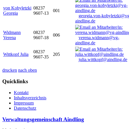
von Kobyletzki
08237
001
Georgia
9607-13
georgia.von-kobyletzki@vg
aindling.de
Widmann
08237
006
Verena
9607-18
verena.widmann@vg-
aindling.de
08237
Wittkopf Julia
205
9607-35
julia.wittkopf@aindling.de
drucken
nach oben
Quicklinks
Kontakt
Inhaltsverzeichnis
Impressum
Datenschutz
Verwaltungsgemeinschaft Aindling