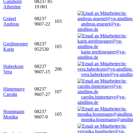
Ganshorn
08237 85
Albertine
19 001
Grägel
08237
103
Andreas
9607-22
andreas.graegel@vg-
aindling.de
Greifenegger
08237
105
Karin
952530
karin.greifenegger@vg-
aindling.de
Haberkorn
08237
206
Vera
9607-15
vera.haberkorn@vg-aindlin
Hintermayr
08237
107
Carolin
9607-27
carolin.hintermayr@vg-
aindling.de
Hoppmann
08237
105
Monika
9607-0
monika.hoppmann@aindlin