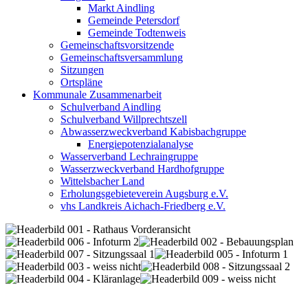
Markt Aindling
Gemeinde Petersdorf
Gemeinde Todtenweis
Gemeinschaftsvorsitzende
Gemeinschaftsversammlung
Sitzungen
Ortspläne
Kommunale Zusammenarbeit
Schulverband Aindling
Schulverband Willprechtszell
Abwasserzweckverband Kabisbachgruppe
Energiepotenzialanalyse
Wasserverband Lechraingruppe
Wasserzweckverband Hardhofgruppe
Wittelsbacher Land
Erholungsgebieteverein Augsburg e.V.
vhs Landkreis Aichach-Friedberg e.V.