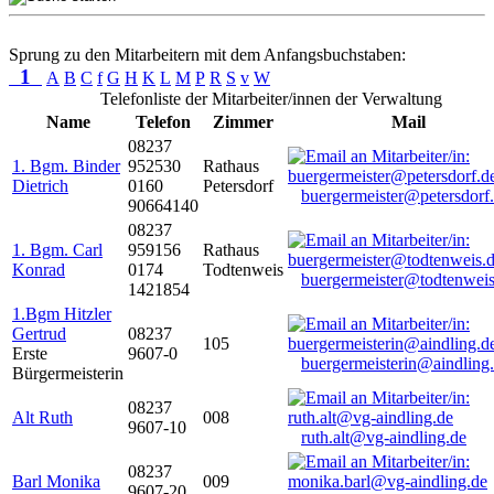
Sprung zu den Mitarbeitern mit dem Anfangsbuchstaben:
1
A
B
C
f
G
H
K
L
M
P
R
S
v
W
Telefonliste der Mitarbeiter/innen der Verwaltung
Name
Telefon
Zimmer
Mail
08237
1. Bgm. Binder
952530
Rathaus
Dietrich
0160
Petersdorf
buergermeister@petersdorf
90664140
08237
1. Bgm. Carl
959156
Rathaus
Konrad
0174
Todtenweis
buergermeister@todtenweis
1421854
1.Bgm Hitzler
Gertrud
08237
105
Erste
9607-0
buergermeisterin@aindling
Bürgermeisterin
08237
Alt Ruth
008
9607-10
ruth.alt@vg-aindling.de
08237
Barl Monika
009
9607-20