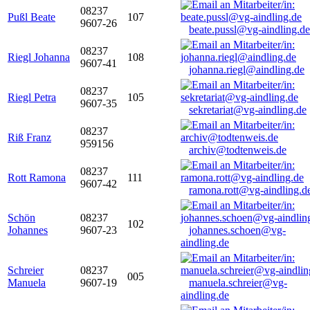
08237
Pußl Beate
107
9607-26
beate.pussl@vg-aindling.de
08237
Riegl Johanna
108
9607-41
johanna.riegl@aindling.de
08237
Riegl Petra
105
9607-35
sekretariat@vg-aindling.de
08237
Riß Franz
959156
archiv@todtenweis.de
08237
Rott Ramona
111
9607-42
ramona.rott@vg-aindling.d
Schön
08237
102
Johannes
9607-23
johannes.schoen@vg-
aindling.de
Schreier
08237
005
Manuela
9607-19
manuela.schreier@vg-
aindling.de