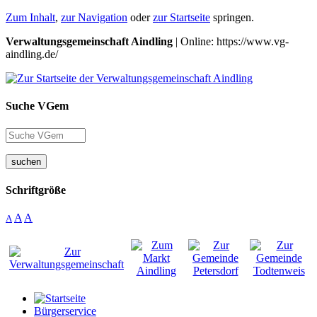
Zum Inhalt
,
zur Navigation
oder
zur Startseite
springen.
Verwaltungsgemeinschaft Aindling
| Online: https://www.vg-
aindling.de/
Suche VGem
suchen
Schriftgröße
A
A
A
Bürgerservice