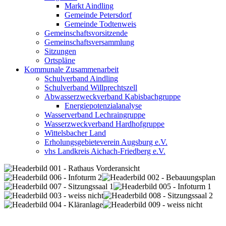
Markt Aindling
Gemeinde Petersdorf
Gemeinde Todtenweis
Gemeinschaftsvorsitzende
Gemeinschaftsversammlung
Sitzungen
Ortspläne
Kommunale Zusammenarbeit
Schulverband Aindling
Schulverband Willprechtszell
Abwasserzweckverband Kabisbachgruppe
Energiepotenzialanalyse
Wasserverband Lechraingruppe
Wasserzweckverband Hardhofgruppe
Wittelsbacher Land
Erholungsgebieteverein Augsburg e.V.
vhs Landkreis Aichach-Friedberg e.V.