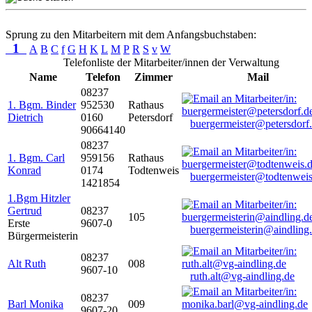
Sprung zu den Mitarbeitern mit dem Anfangsbuchstaben:
1
A
B
C
f
G
H
K
L
M
P
R
S
v
W
Telefonliste der Mitarbeiter/innen der Verwaltung
Name
Telefon
Zimmer
Mail
08237
1. Bgm. Binder
952530
Rathaus
Dietrich
0160
Petersdorf
buergermeister@petersdorf
90664140
08237
1. Bgm. Carl
959156
Rathaus
Konrad
0174
Todtenweis
buergermeister@todtenweis
1421854
1.Bgm Hitzler
Gertrud
08237
105
Erste
9607-0
buergermeisterin@aindling
Bürgermeisterin
08237
Alt Ruth
008
9607-10
ruth.alt@vg-aindling.de
08237
Barl Monika
009
9607-20