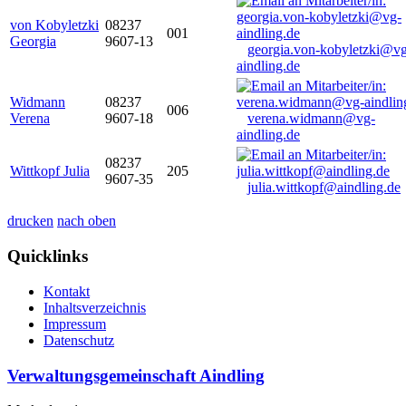
von Kobyletzki
08237
001
Georgia
9607-13
georgia.von-kobyletzki@vg
aindling.de
Widmann
08237
006
Verena
9607-18
verena.widmann@vg-
aindling.de
08237
Wittkopf Julia
205
9607-35
julia.wittkopf@aindling.de
drucken
nach oben
Quicklinks
Kontakt
Inhaltsverzeichnis
Impressum
Datenschutz
Verwaltungsgemeinschaft Aindling