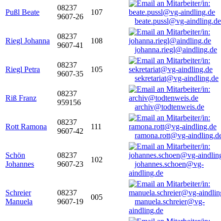
08237
Pußl Beate
107
9607-26
beate.pussl@vg-aindling.de
08237
Riegl Johanna
108
9607-41
johanna.riegl@aindling.de
08237
Riegl Petra
105
9607-35
sekretariat@vg-aindling.de
08237
Riß Franz
959156
archiv@todtenweis.de
08237
Rott Ramona
111
9607-42
ramona.rott@vg-aindling.d
Schön
08237
102
Johannes
9607-23
johannes.schoen@vg-
aindling.de
Schreier
08237
005
Manuela
9607-19
manuela.schreier@vg-
aindling.de