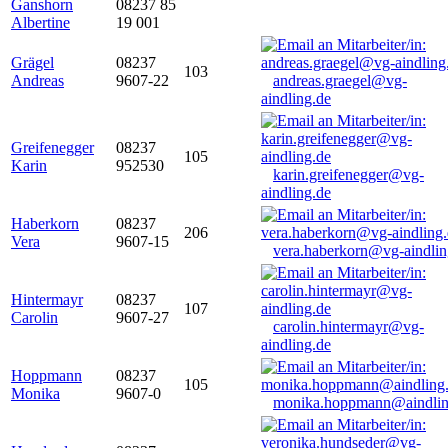
Ganshorn
08237 85
Albertine
19 001
Grägel
08237
103
Andreas
9607-22
andreas.graegel@vg-
aindling.de
Greifenegger
08237
105
Karin
952530
karin.greifenegger@vg-
aindling.de
Haberkorn
08237
206
Vera
9607-15
vera.haberkorn@vg-aindlin
Hintermayr
08237
107
Carolin
9607-27
carolin.hintermayr@vg-
aindling.de
Hoppmann
08237
105
Monika
9607-0
monika.hoppmann@aindlin