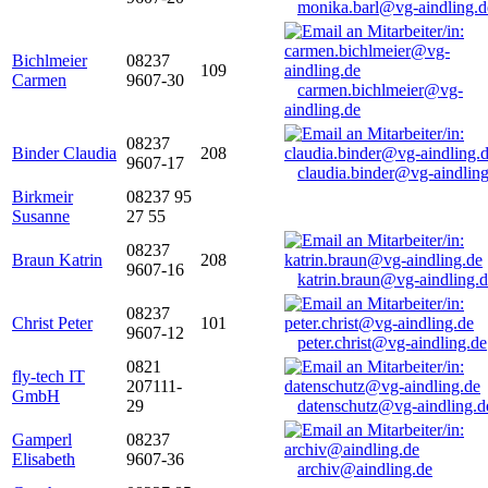
monika.barl@vg-aindling.d
Bichlmeier
08237
109
Carmen
9607-30
carmen.bichlmeier@vg-
aindling.de
08237
Binder Claudia
208
9607-17
claudia.binder@vg-aindling
Birkmeir
08237 95
Susanne
27 55
08237
Braun Katrin
208
9607-16
katrin.braun@vg-aindling.
08237
Christ Peter
101
9607-12
peter.christ@vg-aindling.de
0821
fly-tech IT
207111-
GmbH
29
datenschutz@vg-aindling.d
Gamperl
08237
Elisabeth
9607-36
archiv@aindling.de