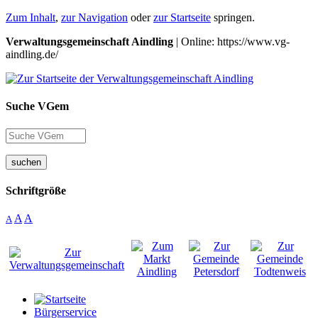
Zum Inhalt
,
zur Navigation
oder
zur Startseite
springen.
Verwaltungsgemeinschaft Aindling
| Online: https://www.vg-
aindling.de/
Suche VGem
suchen
Schriftgröße
A
A
A
Bürgerservice