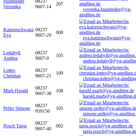
Hundseder
08237
207
Veronika
9607-14
veronika.hundseder@vg-
aindling.de
Katzenschwanz
08237
008
Eva
9607-29
eva.katzenschwanz@vg-
aindling.de
Ledabyll
08237
105
Andrea
9607-0
andrea.ledabyll@vg-aindli
Lottes
08237
109
Christian
9607-21
christian.lottes@vg-aindlin
08237
Marb Harald
108
9607-38
harald.marb@vg-aindling.d
08237
Peller Simone
105
959156
simone.peller@vg-aindling
08237
Posch Tanja
002
9607-40
tanja.posch@vg-aindling.d