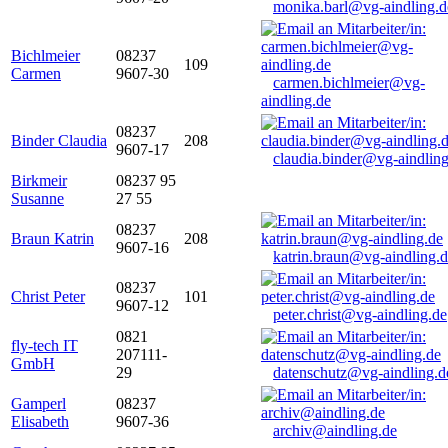
monika.barl@vg-aindling.d
Bichlmeier
08237
109
Carmen
9607-30
carmen.bichlmeier@vg-
aindling.de
08237
Binder Claudia
208
9607-17
claudia.binder@vg-aindling
Birkmeir
08237 95
Susanne
27 55
08237
Braun Katrin
208
9607-16
katrin.braun@vg-aindling.
08237
Christ Peter
101
9607-12
peter.christ@vg-aindling.de
0821
fly-tech IT
207111-
GmbH
29
datenschutz@vg-aindling.d
Gamperl
08237
Elisabeth
9607-36
archiv@aindling.de