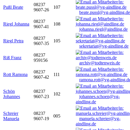
08237
Pußl Beate
107
9607-26
beate.pussl@vg-aindling.de
08237
Riegl Johanna
108
9607-41
johanna.riegl@aindling.de
08237
Riegl Petra
105
9607-35
sekretariat@vg-aindling.de
08237
Riß Franz
959156
archiv@todtenweis.de
08237
Rott Ramona
111
9607-42
ramona.rott@vg-aindling.d
Schön
08237
102
Johannes
9607-23
johannes.schoen@vg-
aindling.de
Schreier
08237
005
Manuela
9607-19
manuela.schreier@vg-
aindling.de