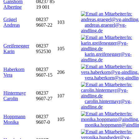
Ganshorn
08237 85
Albertine
19 001
Grägel
08237
103
Andreas
9607-22
andreas.graegel@vg-
aindling.de
Greifenegger
08237
105
Karin
952530
karin.greifenegger@vg-
aindling.de
Haberkorn
08237
206
Vera
9607-15
vera.haberkorn@vg-aindlin
Hintermayr
08237
107
Carolin
9607-27
carolin.hintermayr@vg-
aindling.de
Hoppmann
08237
105
Monika
9607-0
monika.hoppmann@aindlin