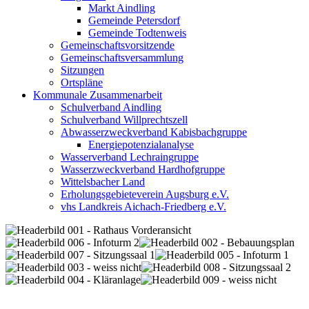
Markt Aindling
Gemeinde Petersdorf
Gemeinde Todtenweis
Gemeinschaftsvorsitzende
Gemeinschaftsversammlung
Sitzungen
Ortspläne
Kommunale Zusammenarbeit
Schulverband Aindling
Schulverband Willprechtszell
Abwasserzweckverband Kabisbachgruppe
Energiepotenzialanalyse
Wasserverband Lechraingruppe
Wasserzweckverband Hardhofgruppe
Wittelsbacher Land
Erholungsgebieteverein Augsburg e.V.
vhs Landkreis Aichach-Friedberg e.V.