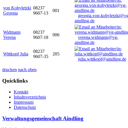
von Kobyletzki
08237
001
Georgia
9607-13
georgia.von-kobyletzki@vg
aindling.de
Widmann
08237
006
Verena
9607-18
verena.widmann@vg-
aindling.de
08237
Wittkopf Julia
205
9607-35
julia.wittkopf@aindling.de
drucken
nach oben
Quicklinks
Kontakt
Inhaltsverzeichnis
Impressum
Datenschutz
Verwaltungsgemeinschaft Aindling