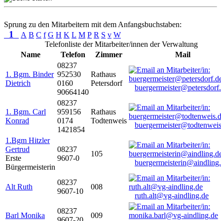
Sprung zu den Mitarbeitern mit dem Anfangsbuchstaben:
1
A
B
C
f
G
H
K
L
M
P
R
S
v
W
Telefonliste der Mitarbeiter/innen der Verwaltung
Name
Telefon
Zimmer
Mail
08237
1. Bgm. Binder
952530
Rathaus
Dietrich
0160
Petersdorf
buergermeister@petersdorf
90664140
08237
1. Bgm. Carl
959156
Rathaus
Konrad
0174
Todtenweis
buergermeister@todtenweis
1421854
1.Bgm Hitzler
Gertrud
08237
105
Erste
9607-0
buergermeisterin@aindling
Bürgermeisterin
08237
Alt Ruth
008
9607-10
ruth.alt@vg-aindling.de
08237
Barl Monika
009
9607-20