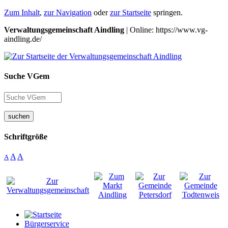
Zum Inhalt
,
zur Navigation
oder
zur Startseite
springen.
Verwaltungsgemeinschaft Aindling
| Online: https://www.vg-
aindling.de/
Suche VGem
suchen
Schriftgröße
A
A
A
Bürgerservice