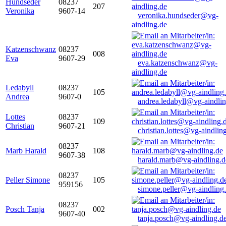
Hundseder
08237
207
Veronika
9607-14
veronika.hundseder@vg-
aindling.de
Katzenschwanz
08237
008
Eva
9607-29
eva.katzenschwanz@vg-
aindling.de
Ledabyll
08237
105
Andrea
9607-0
andrea.ledabyll@vg-aindli
Lottes
08237
109
Christian
9607-21
christian.lottes@vg-aindlin
08237
Marb Harald
108
9607-38
harald.marb@vg-aindling.d
08237
Peller Simone
105
959156
simone.peller@vg-aindling
08237
Posch Tanja
002
9607-40
tanja.posch@vg-aindling.d