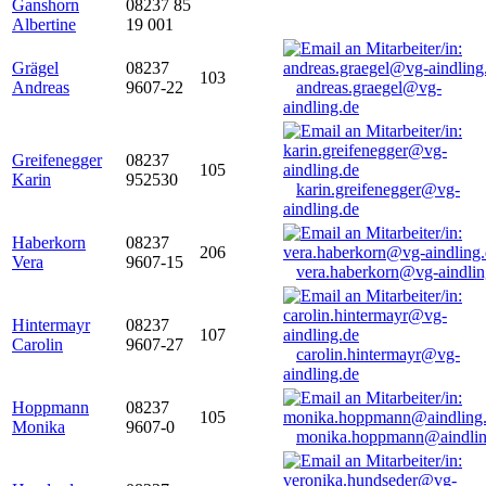
Ganshorn
08237 85
Albertine
19 001
Grägel
08237
103
Andreas
9607-22
andreas.graegel@vg-
aindling.de
Greifenegger
08237
105
Karin
952530
karin.greifenegger@vg-
aindling.de
Haberkorn
08237
206
Vera
9607-15
vera.haberkorn@vg-aindlin
Hintermayr
08237
107
Carolin
9607-27
carolin.hintermayr@vg-
aindling.de
Hoppmann
08237
105
Monika
9607-0
monika.hoppmann@aindlin