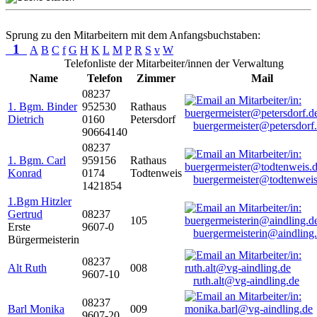
Sprung zu den Mitarbeitern mit dem Anfangsbuchstaben:
1
A
B
C
f
G
H
K
L
M
P
R
S
v
W
Telefonliste der Mitarbeiter/innen der Verwaltung
Name
Telefon
Zimmer
Mail
08237
1. Bgm. Binder
952530
Rathaus
Dietrich
0160
Petersdorf
buergermeister@petersdorf
90664140
08237
1. Bgm. Carl
959156
Rathaus
Konrad
0174
Todtenweis
buergermeister@todtenweis
1421854
1.Bgm Hitzler
Gertrud
08237
105
Erste
9607-0
buergermeisterin@aindling
Bürgermeisterin
08237
Alt Ruth
008
9607-10
ruth.alt@vg-aindling.de
08237
Barl Monika
009
9607-20