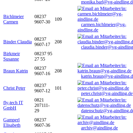
monika.barl@vg-aindling.d
Bichlmeier
08237
109
Carmen
9607-30
carmen.bichlmeier@vg-
aindling.de
08237
Binder Claudia
208
9607-17
claudia.binder@vg-aindling
Birkmeir
08237 95
Susanne
27 55
08237
Braun Katrin
208
9607-16
katrin.braun@vg-aindling.
08237
Christ Peter
101
9607-12
peter.christ@vg-aindling.de
0821
fly-tech IT
207111-
GmbH
29
datenschutz@vg-aindling.d
Gamperl
08237
Elisabeth
9607-36
archiv@aindling.de