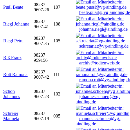
08237
Pußl Beate
107
9607-26
beate.pussl@vg-aindling.de
08237
Riegl Johanna
108
9607-41
johanna.riegl@aindling.de
08237
Riegl Petra
105
9607-35
sekretariat@vg-aindling.de
08237
Riß Franz
959156
archiv@todtenweis.de
08237
Rott Ramona
111
9607-42
ramona.rott@vg-aindling.d
Schön
08237
102
Johannes
9607-23
johannes.schoen@vg-
aindling.de
Schreier
08237
005
Manuela
9607-19
manuela.schreier@vg-
aindling.de