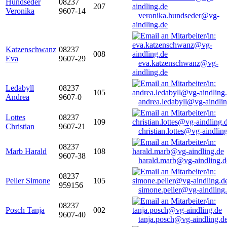
Hundseder
08237
207
Veronika
9607-14
veronika.hundseder@vg-
aindling.de
Katzenschwanz
08237
008
Eva
9607-29
eva.katzenschwanz@vg-
aindling.de
Ledabyll
08237
105
Andrea
9607-0
andrea.ledabyll@vg-aindli
Lottes
08237
109
Christian
9607-21
christian.lottes@vg-aindlin
08237
Marb Harald
108
9607-38
harald.marb@vg-aindling.d
08237
Peller Simone
105
959156
simone.peller@vg-aindling
08237
Posch Tanja
002
9607-40
tanja.posch@vg-aindling.d