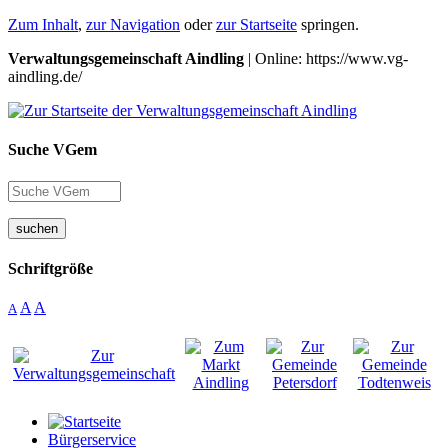
Zum Inhalt
,
zur Navigation
oder
zur Startseite
springen.
Verwaltungsgemeinschaft Aindling
| Online: https://www.vg-
aindling.de/
Suche VGem
suchen
Schriftgröße
A
A
A
Bürgerservice