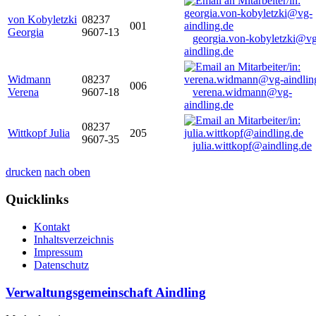
von Kobyletzki
08237
001
Georgia
9607-13
georgia.von-kobyletzki@vg
aindling.de
Widmann
08237
006
Verena
9607-18
verena.widmann@vg-
aindling.de
08237
Wittkopf Julia
205
9607-35
julia.wittkopf@aindling.de
drucken
nach oben
Quicklinks
Kontakt
Inhaltsverzeichnis
Impressum
Datenschutz
Verwaltungsgemeinschaft Aindling