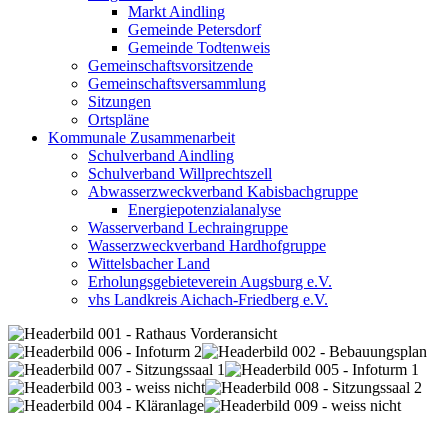
Markt Aindling
Gemeinde Petersdorf
Gemeinde Todtenweis
Gemeinschaftsvorsitzende
Gemeinschaftsversammlung
Sitzungen
Ortspläne
Kommunale Zusammenarbeit
Schulverband Aindling
Schulverband Willprechtszell
Abwasserzweckverband Kabisbachgruppe
Energiepotenzialanalyse
Wasserverband Lechraingruppe
Wasserzweckverband Hardhofgruppe
Wittelsbacher Land
Erholungsgebieteverein Augsburg e.V.
vhs Landkreis Aichach-Friedberg e.V.