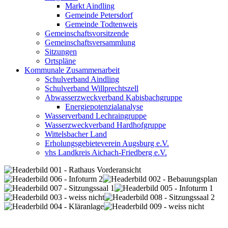
Markt Aindling
Gemeinde Petersdorf
Gemeinde Todtenweis
Gemeinschaftsvorsitzende
Gemeinschaftsversammlung
Sitzungen
Ortspläne
Kommunale Zusammenarbeit
Schulverband Aindling
Schulverband Willprechtszell
Abwasserzweckverband Kabisbachgruppe
Energiepotenzialanalyse
Wasserverband Lechraingruppe
Wasserzweckverband Hardhofgruppe
Wittelsbacher Land
Erholungsgebieteverein Augsburg e.V.
vhs Landkreis Aichach-Friedberg e.V.