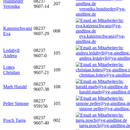
Hundseder
08237
207
Veronika
9607-14
veronika.hundseder@vg-
aindling.de
Katzenschwanz
08237
008
Eva
9607-29
eva.katzenschwanz@vg-
aindling.de
Ledabyll
08237
105
Andrea
9607-0
andrea.ledabyll@vg-aindli
Lottes
08237
109
Christian
9607-21
christian.lottes@vg-aindlin
08237
Marb Harald
108
9607-38
harald.marb@vg-aindling.d
08237
Peller Simone
105
959156
simone.peller@vg-aindling
08237
Posch Tanja
002
9607-40
tanja.posch@vg-aindling.d