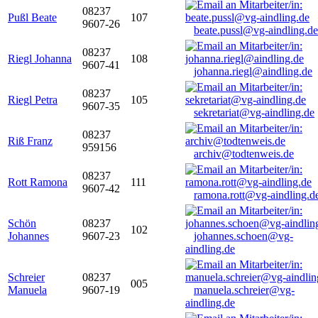
08237
Pußl Beate
107
9607-26
beate.pussl@vg-aindling.de
08237
Riegl Johanna
108
9607-41
johanna.riegl@aindling.de
08237
Riegl Petra
105
9607-35
sekretariat@vg-aindling.de
08237
Riß Franz
959156
archiv@todtenweis.de
08237
Rott Ramona
111
9607-42
ramona.rott@vg-aindling.d
Schön
08237
102
Johannes
9607-23
johannes.schoen@vg-
aindling.de
Schreier
08237
005
Manuela
9607-19
manuela.schreier@vg-
aindling.de