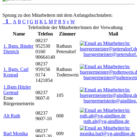
Sprung zu den Mitarbeitern mit dem Anfangsbuchstaben:
1
A
B
C
f
G
H
K
L
M
P
R
S
v
W
Telefonliste der Mitarbeiter/innen der Verwaltung
Name
Telefon
Zimmer
Mail
08237
1. Bgm. Binder
952530
Rathaus
Dietrich
0160
Petersdorf
buergermeister@petersdorf
90664140
08237
1. Bgm. Carl
959156
Rathaus
Konrad
0174
Todtenweis
buergermeister@todtenweis
1421854
1.Bgm Hitzler
Gertrud
08237
105
Erste
9607-0
buergermeisterin@aindling
Bürgermeisterin
08237
Alt Ruth
008
9607-10
ruth.alt@vg-aindling.de
08237
Barl Monika
009
9607-20