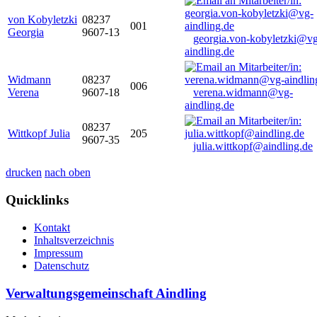
von Kobyletzki
08237
001
Georgia
9607-13
georgia.von-kobyletzki@vg
aindling.de
Widmann
08237
006
Verena
9607-18
verena.widmann@vg-
aindling.de
08237
Wittkopf Julia
205
9607-35
julia.wittkopf@aindling.de
drucken
nach oben
Quicklinks
Kontakt
Inhaltsverzeichnis
Impressum
Datenschutz
Verwaltungsgemeinschaft Aindling