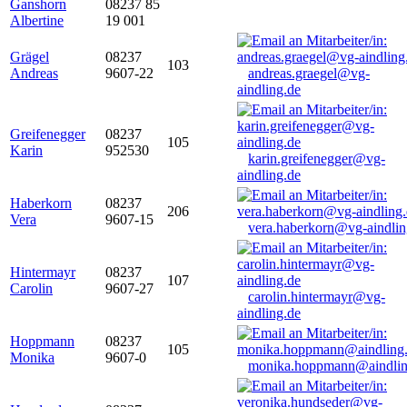
Ganshorn
08237 85
Albertine
19 001
Grägel
08237
103
Andreas
9607-22
andreas.graegel@vg-
aindling.de
Greifenegger
08237
105
Karin
952530
karin.greifenegger@vg-
aindling.de
Haberkorn
08237
206
Vera
9607-15
vera.haberkorn@vg-aindlin
Hintermayr
08237
107
Carolin
9607-27
carolin.hintermayr@vg-
aindling.de
Hoppmann
08237
105
Monika
9607-0
monika.hoppmann@aindlin