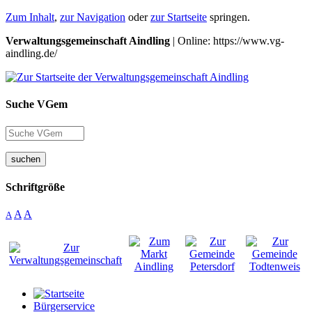
Zum Inhalt
,
zur Navigation
oder
zur Startseite
springen.
Verwaltungsgemeinschaft Aindling
| Online: https://www.vg-
aindling.de/
Suche VGem
suchen
Schriftgröße
A
A
A
Bürgerservice