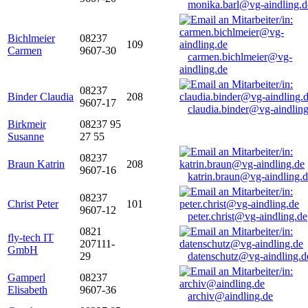
monika.barl@vg-aindling.d
Bichlmeier
08237
109
Carmen
9607-30
carmen.bichlmeier@vg-
aindling.de
08237
Binder Claudia
208
9607-17
claudia.binder@vg-aindling
Birkmeir
08237 95
Susanne
27 55
08237
Braun Katrin
208
9607-16
katrin.braun@vg-aindling.
08237
Christ Peter
101
9607-12
peter.christ@vg-aindling.de
0821
fly-tech IT
207111-
GmbH
29
datenschutz@vg-aindling.d
Gamperl
08237
Elisabeth
9607-36
archiv@aindling.de