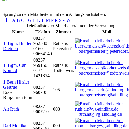
Sprung zu den Mitarbeitern mit dem Anfangsbuchstaben:
1
A
B
C
f
G
H
K
L
M
P
R
S
v
W
Telefonliste der Mitarbeiter/innen der Verwaltung
Name
Telefon
Zimmer
Mail
08237
1. Bgm. Binder
952530
Rathaus
Dietrich
0160
Petersdorf
buergermeister@petersdorf
90664140
08237
1. Bgm. Carl
959156
Rathaus
Konrad
0174
Todtenweis
buergermeister@todtenweis
1421854
1.Bgm Hitzler
Gertrud
08237
105
Erste
9607-0
buergermeisterin@aindling
Bürgermeisterin
08237
Alt Ruth
008
9607-10
ruth.alt@vg-aindling.de
08237
Barl Monika
009
9607-20