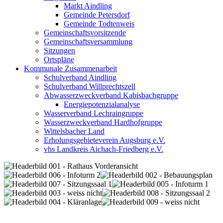
Markt Aindling
Gemeinde Petersdorf
Gemeinde Todtenweis
Gemeinschaftsvorsitzende
Gemeinschaftsversammlung
Sitzungen
Ortspläne
Kommunale Zusammenarbeit
Schulverband Aindling
Schulverband Willprechtszell
Abwasserzweckverband Kabisbachgruppe
Energiepotenzialanalyse
Wasserverband Lechraingruppe
Wasserzweckverband Hardhofgruppe
Wittelsbacher Land
Erholungsgebieteverein Augsburg e.V.
vhs Landkreis Aichach-Friedberg e.V.