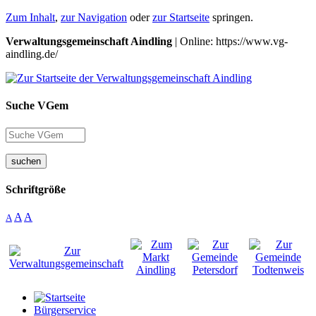
Zum Inhalt
,
zur Navigation
oder
zur Startseite
springen.
Verwaltungsgemeinschaft Aindling
| Online: https://www.vg-
aindling.de/
Suche VGem
suchen
Schriftgröße
A
A
A
Bürgerservice