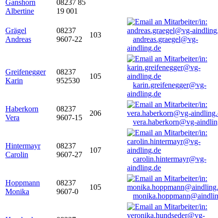
Ganshorn
08237 85
Albertine
19 001
Grägel
08237
103
Andreas
9607-22
andreas.graegel@vg-
aindling.de
Greifenegger
08237
105
Karin
952530
karin.greifenegger@vg-
aindling.de
Haberkorn
08237
206
Vera
9607-15
vera.haberkorn@vg-aindlin
Hintermayr
08237
107
Carolin
9607-27
carolin.hintermayr@vg-
aindling.de
Hoppmann
08237
105
Monika
9607-0
monika.hoppmann@aindlin