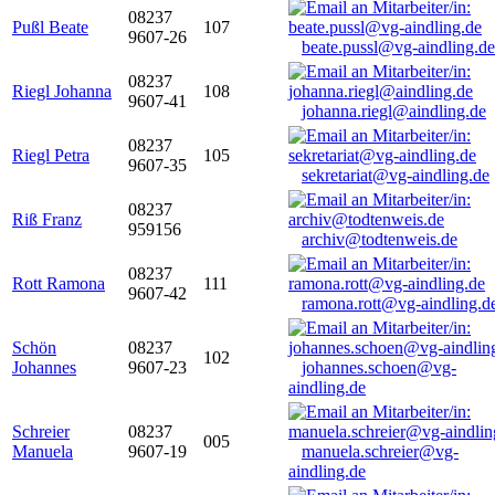
08237
Pußl Beate
107
9607-26
beate.pussl@vg-aindling.de
08237
Riegl Johanna
108
9607-41
johanna.riegl@aindling.de
08237
Riegl Petra
105
9607-35
sekretariat@vg-aindling.de
08237
Riß Franz
959156
archiv@todtenweis.de
08237
Rott Ramona
111
9607-42
ramona.rott@vg-aindling.d
Schön
08237
102
Johannes
9607-23
johannes.schoen@vg-
aindling.de
Schreier
08237
005
Manuela
9607-19
manuela.schreier@vg-
aindling.de