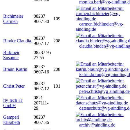
monika.barl@vg-aindling.d
Bichlmeier
08237
109
Carmen
9607-30
carmen.bichlmeier@vg-
aindling.de
08237
Binder Claudia
208
9607-17
claudia.binder@vg-aindling
Birkmeir
08237 95
Susanne
27 55
08237
Braun Katrin
208
9607-16
katrin.braun@vg-aindling.
08237
Christ Peter
101
9607-12
peter.christ@vg-aindling.de
0821
fly-tech IT
207111-
GmbH
29
datenschutz@vg-aindling.d
Gamperl
08237
Elisabeth
9607-36
archiv@aindling.de