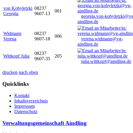
von Kobyletzki
08237
001
Georgia
9607-13
georgia.von-kobyletzki@vg
aindling.de
Widmann
08237
006
Verena
9607-18
verena.widmann@vg-
aindling.de
08237
Wittkopf Julia
205
9607-35
julia.wittkopf@aindling.de
drucken
nach oben
Quicklinks
Kontakt
Inhaltsverzeichnis
Impressum
Datenschutz
Verwaltungsgemeinschaft Aindling