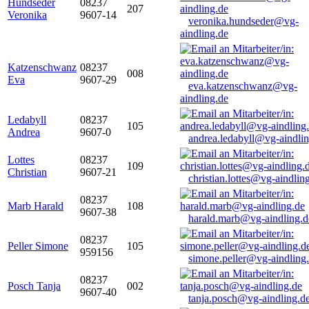
Hundseder
08237
207
Veronika
9607-14
veronika.hundseder@vg-
aindling.de
Katzenschwanz
08237
008
Eva
9607-29
eva.katzenschwanz@vg-
aindling.de
Ledabyll
08237
105
Andrea
9607-0
andrea.ledabyll@vg-aindli
Lottes
08237
109
Christian
9607-21
christian.lottes@vg-aindlin
08237
Marb Harald
108
9607-38
harald.marb@vg-aindling.d
08237
Peller Simone
105
959156
simone.peller@vg-aindling
08237
Posch Tanja
002
9607-40
tanja.posch@vg-aindling.d