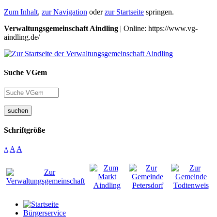
Zum Inhalt
,
zur Navigation
oder
zur Startseite
springen.
Verwaltungsgemeinschaft Aindling
| Online: https://www.vg-
aindling.de/
Suche VGem
suchen
Schriftgröße
A
A
A
Bürgerservice