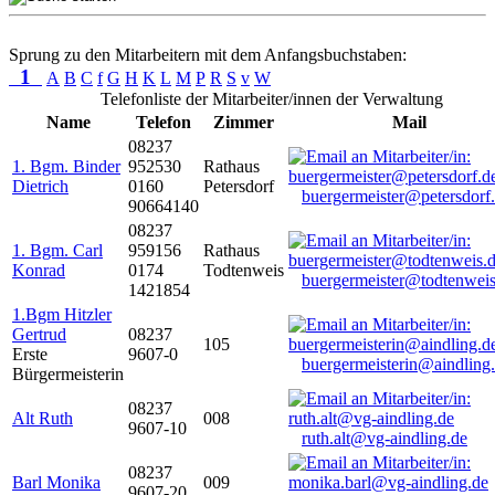
Sprung zu den Mitarbeitern mit dem Anfangsbuchstaben:
1
A
B
C
f
G
H
K
L
M
P
R
S
v
W
Telefonliste der Mitarbeiter/innen der Verwaltung
Name
Telefon
Zimmer
Mail
08237
1. Bgm. Binder
952530
Rathaus
Dietrich
0160
Petersdorf
buergermeister@petersdorf
90664140
08237
1. Bgm. Carl
959156
Rathaus
Konrad
0174
Todtenweis
buergermeister@todtenweis
1421854
1.Bgm Hitzler
Gertrud
08237
105
Erste
9607-0
buergermeisterin@aindling
Bürgermeisterin
08237
Alt Ruth
008
9607-10
ruth.alt@vg-aindling.de
08237
Barl Monika
009
9607-20