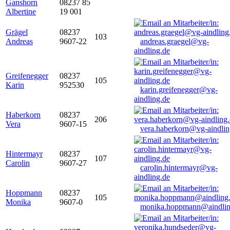
Ganshorn
08237 85
Albertine
19 001
Grägel
08237
103
Andreas
9607-22
andreas.graegel@vg-
aindling.de
Greifenegger
08237
105
Karin
952530
karin.greifenegger@vg-
aindling.de
Haberkorn
08237
206
Vera
9607-15
vera.haberkorn@vg-aindlin
Hintermayr
08237
107
Carolin
9607-27
carolin.hintermayr@vg-
aindling.de
Hoppmann
08237
105
Monika
9607-0
monika.hoppmann@aindlin