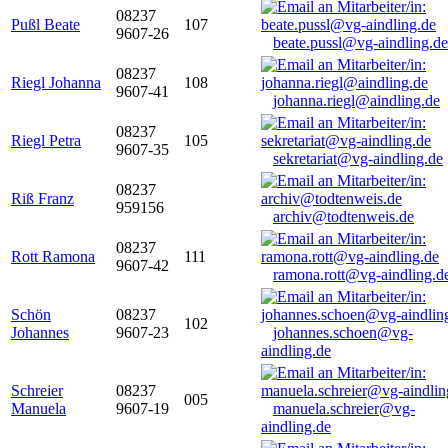
08237
Pußl Beate
107
9607-26
beate.pussl@vg-aindling.de
08237
Riegl Johanna
108
9607-41
johanna.riegl@aindling.de
08237
Riegl Petra
105
9607-35
sekretariat@vg-aindling.de
08237
Riß Franz
959156
archiv@todtenweis.de
08237
Rott Ramona
111
9607-42
ramona.rott@vg-aindling.d
Schön
08237
102
Johannes
9607-23
johannes.schoen@vg-
aindling.de
Schreier
08237
005
Manuela
9607-19
manuela.schreier@vg-
aindling.de