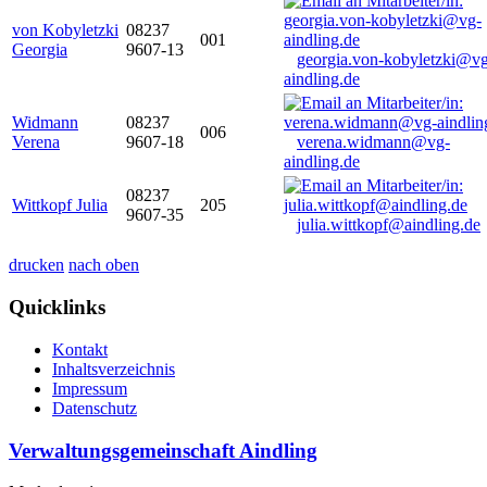
von Kobyletzki
08237
001
Georgia
9607-13
georgia.von-kobyletzki@vg
aindling.de
Widmann
08237
006
Verena
9607-18
verena.widmann@vg-
aindling.de
08237
Wittkopf Julia
205
9607-35
julia.wittkopf@aindling.de
drucken
nach oben
Quicklinks
Kontakt
Inhaltsverzeichnis
Impressum
Datenschutz
Verwaltungsgemeinschaft Aindling