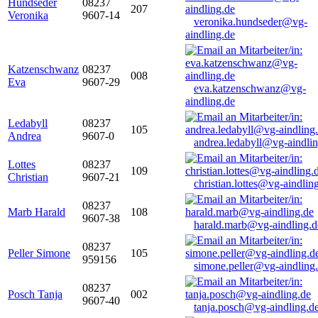
Hundseder
08237
207
Veronika
9607-14
veronika.hundseder@vg-
aindling.de
Katzenschwanz
08237
008
Eva
9607-29
eva.katzenschwanz@vg-
aindling.de
Ledabyll
08237
105
Andrea
9607-0
andrea.ledabyll@vg-aindli
Lottes
08237
109
Christian
9607-21
christian.lottes@vg-aindlin
08237
Marb Harald
108
9607-38
harald.marb@vg-aindling.d
08237
Peller Simone
105
959156
simone.peller@vg-aindling
08237
Posch Tanja
002
9607-40
tanja.posch@vg-aindling.d