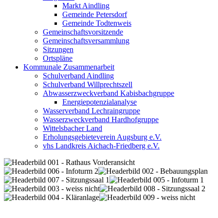
Markt Aindling
Gemeinde Petersdorf
Gemeinde Todtenweis
Gemeinschaftsvorsitzende
Gemeinschaftsversammlung
Sitzungen
Ortspläne
Kommunale Zusammenarbeit
Schulverband Aindling
Schulverband Willprechtszell
Abwasserzweckverband Kabisbachgruppe
Energiepotenzialanalyse
Wasserverband Lechraingruppe
Wasserzweckverband Hardhofgruppe
Wittelsbacher Land
Erholungsgebieteverein Augsburg e.V.
vhs Landkreis Aichach-Friedberg e.V.