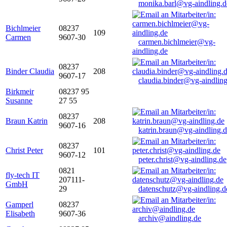
monika.barl@vg-aindling.d
Bichlmeier
08237
109
Carmen
9607-30
carmen.bichlmeier@vg-
aindling.de
08237
Binder Claudia
208
9607-17
claudia.binder@vg-aindling
Birkmeir
08237 95
Susanne
27 55
08237
Braun Katrin
208
9607-16
katrin.braun@vg-aindling.
08237
Christ Peter
101
9607-12
peter.christ@vg-aindling.de
0821
fly-tech IT
207111-
GmbH
29
datenschutz@vg-aindling.d
Gamperl
08237
Elisabeth
9607-36
archiv@aindling.de