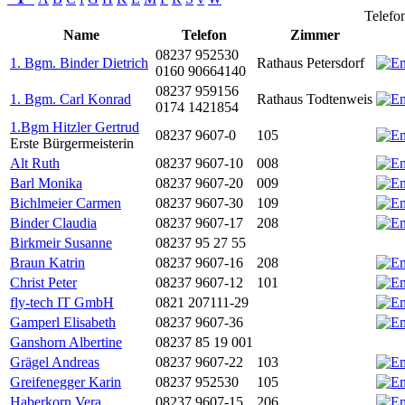
Telefon
Name
Telefon
Zimmer
08237 952530
1. Bgm. Binder Dietrich
Rathaus Petersdorf
0160 90664140
08237 959156
1. Bgm. Carl Konrad
Rathaus Todtenweis
0174 1421854
1.Bgm Hitzler Gertrud
08237 9607-0
105
Erste Bürgermeisterin
Alt Ruth
08237 9607-10
008
Barl Monika
08237 9607-20
009
Bichlmeier Carmen
08237 9607-30
109
Binder Claudia
08237 9607-17
208
Birkmeir Susanne
08237 95 27 55
Braun Katrin
08237 9607-16
208
Christ Peter
08237 9607-12
101
fly-tech IT GmbH
0821 207111-29
Gamperl Elisabeth
08237 9607-36
Ganshorn Albertine
08237 85 19 001
Grägel Andreas
08237 9607-22
103
Greifenegger Karin
08237 952530
105
Haberkorn Vera
08237 9607-15
206