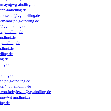
termayr@vg-aindling.de
ann@aindling.de
hundseder@vg-aindling.de
nschwanz@vg-aindling.de
l@vg-aindling.de
@vg-aindling.de
indling.de
-aindling.de
ndling.de
dling.de
ing.de
ling.de
ndling.de
oen@vg-aindling.de
eier@vg-aindling.de
a.von-kobyletzki@vg-aindling.de
nn@vg-aindling.de
ing.de