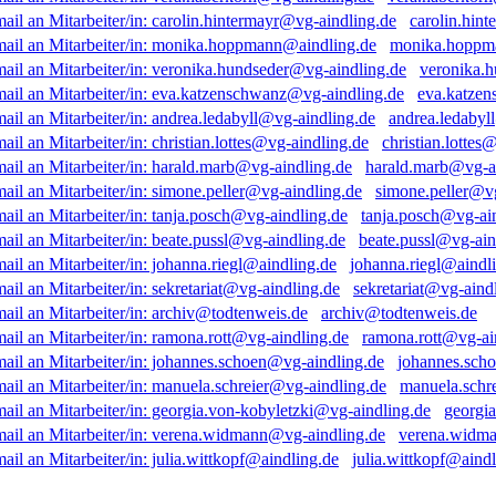
carolin.hin
monika.hoppm
veronika.
eva.katze
andrea.ledabyl
christian.lottes
harald.marb@vg-a
simone.peller@vg
tanja.posch@vg-ai
beate.pussl@vg-ain
johanna.riegl@aindl
sekretariat@vg-aind
archiv@todtenweis.de
ramona.rott@vg-ai
johannes.sch
manuela.schr
georgi
verena.widma
julia.wittkopf@aindl