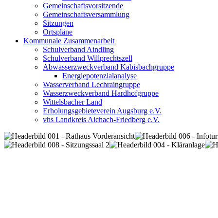
Gemeinschaftsvorsitzende
Gemeinschaftsversammlung
Sitzungen
Ortspläne
Kommunale Zusammenarbeit
Schulverband Aindling
Schulverband Willprechtszell
Abwasserzweckverband Kabisbachgruppe
Energiepotenzialanalyse
Wasserverband Lechraingruppe
Wasserzweckverband Hardhofgruppe
Wittelsbacher Land
Erholungsgebieteverein Augsburg e.V.
vhs Landkreis Aichach-Friedberg e.V.