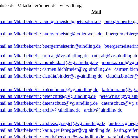
liste der Mitarbeiter/innen der Verwaltung
Mail
buergermeister@p
buergermeister
buergermeisterin
ruth.alt@vg-aindling.d
monika.barl@vg-a
carmen.bich
claudia.binder@
katrin.braun@vg-a
peter.christ@vg-ain
datenschutz@vg-ai
archiv@aindling.de
andreas.graeg
karin.greif
vera.haberkorn