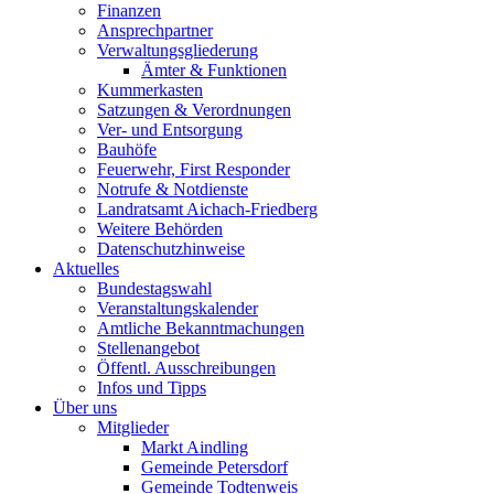
Finanzen
Ansprechpartner
Verwaltungsgliederung
Ämter & Funktionen
Kummerkasten
Satzungen & Verordnungen
Ver- und Entsorgung
Bauhöfe
Feuerwehr, First Responder
Notrufe & Notdienste
Landratsamt Aichach-Friedberg
Weitere Behörden
Datenschutzhinweise
Aktuelles
Bundestagswahl
Veranstaltungskalender
Amtliche Bekanntmachungen
Stellenangebot
Öffentl. Ausschreibungen
Infos und Tipps
Über uns
Mitglieder
Markt Aindling
Gemeinde Petersdorf
Gemeinde Todtenweis