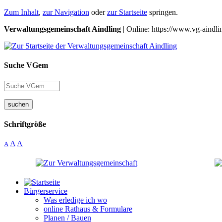
Zum Inhalt
,
zur Navigation
oder
zur Startseite
springen.
Verwaltungsgemeinschaft Aindling
| Online: https://www.vg-aindli
Suche VGem
suchen
Schriftgröße
A
A
A
Bürgerservice
Was erledige ich wo
online Rathaus & Formulare
Planen / Bauen