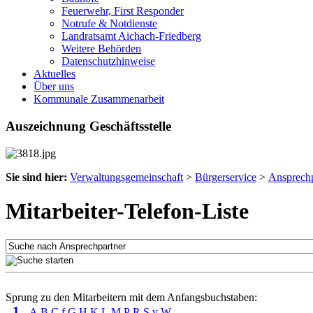
Feuerwehr, First Responder
Notrufe & Notdienste
Landratsamt Aichach-Friedberg
Weitere Behörden
Datenschutzhinweise
Aktuelles
Über uns
Kommunale Zusammenarbeit
Auszeichnung Geschäftsstelle
Sie sind hier:
Verwaltungsgemeinschaft
>
Bürgerservice
>
Ansprechp
Mitarbeiter-Telefon-Liste
Sprung zu den Mitarbeitern mit dem Anfangsbuchstaben:
1
A
B
C
f
G
H
K
L
M
P
R
S
v
W