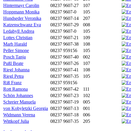
Hintermayr Carolin
08237 9607-27
107
Hoppmann Monika
08237 9607-0
105
Hundseder Veronika
08237 9607-14
207
Katzenschwanz Eva
08237 9607-29
008
Ledabyll Andrea
08237 9607-0
105
Lottes Christian
08237 9607-21
109
Marb Harald
08237 9607-38
108
Peller Simone
08237 959156
105
Posch Tanja
08237 9607-40
002
Pußl Beate
08237 9607-26
107
Riegl Johanna
08237 9607-41
108
Riegl Petra
08237 9607-35
105
Riß Franz
08237 959156
Rott Ramona
08237 9607-42
111
Schön Johannes
08237 9607-23
102
Schreier Manuela
08237 9607-19
005
von Kobyletzki Georgia
08237 9607-13
001
Widmann Verena
08237 9607-18
006
Wittkopf Julia
08237 9607-35
205