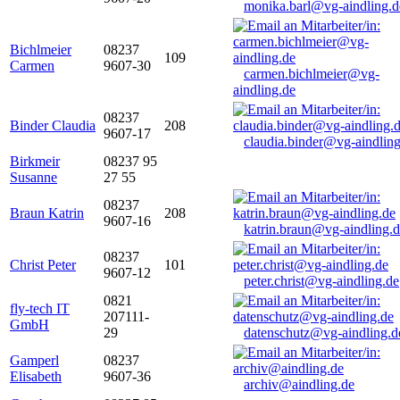
monika.barl@vg-aindling.d
Bichlmeier
08237
109
Carmen
9607-30
carmen.bichlmeier@vg-
aindling.de
08237
Binder Claudia
208
9607-17
claudia.binder@vg-aindling
Birkmeir
08237 95
Susanne
27 55
08237
Braun Katrin
208
9607-16
katrin.braun@vg-aindling.
08237
Christ Peter
101
9607-12
peter.christ@vg-aindling.de
0821
fly-tech IT
207111-
GmbH
29
datenschutz@vg-aindling.d
Gamperl
08237
Elisabeth
9607-36
archiv@aindling.de