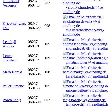
Hundseder
08237
207
Veronika
9607-14
veronika.hundseder@vg-
aindling.de
Katzenschwanz
08237
008
Eva
9607-29
eva.katzenschwanz@vg-
aindling.de
Ledabyll
08237
105
Andrea
9607-0
andrea.ledabyll@vg-aindli
Lottes
08237
109
Christian
9607-21
christian.lottes@vg-aindlin
08237
Marb Harald
108
9607-38
harald.marb@vg-aindling.d
08237
Peller Simone
105
959156
simone.peller@vg-aindling
08237
Posch Tanja
002
9607-40
tanja.posch@vg-aindling.d