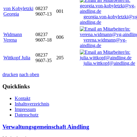
von Kobyletzki
08237
001
Georgia
9607-13
georgia.von-kobyletzki@vg
aindling.de
Widmann
08237
006
Verena
9607-18
verena.widmann@vg-
aindling.de
08237
Wittkopf Julia
205
9607-35
julia.wittkopf@aindling.de
drucken
nach oben
Quicklinks
Kontakt
Inhaltsverzeichnis
Impressum
Datenschutz
Verwaltungsgemeinschaft Aindling