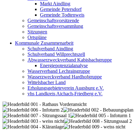
Markt Aindling
Gemeinde Petersdorf
Gemeinde Todtenweis
Gemeinschaftsvorsitzende
Gemeinschaftsversammlung
Sitzungen
Ortspläne
Kommunale Zusammenarbeit
Schulverband Aindling
Schulverband Willprechtszell
Abwasserzweckverband Kabisbachgruppe
Energiepotenzialanalyse
Wasserverband Lechraingruppe
Wasserzweckverband Hardhofgruppe
Wittelsbacher Land
Erholungsgebieteverein Augsburg e.V.
vhs Landkreis Aichach-Friedberg e.V.