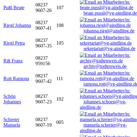
08237
Pußl Beate
107
9607-26
beate.pussl@vg-aindling.de
08237
Riegl Johanna
108
9607-41
johanna.riegl@aindling.de
08237
Riegl Petra
105
9607-35
sekretariat@vg-aindling.de
08237
Riß Franz
959156
archiv@todtenweis.de
08237
Rott Ramona
111
9607-42
ramona.rott@vg-aindling.d
Schön
08237
102
Johannes
9607-23
johannes.schoen@vg-
aindling.de
Schreier
08237
005
Manuela
9607-19
manuela.schreier@vg-
aindling.de