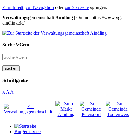
Zum Inhalt
,
zur Navigation
oder
zur Startseite
springen.
Verwaltungsgemeinschaft Aindling
| Online: https://www.vg-
aindling.de/
Suche VGem
suchen
Schriftgröße
A
A
A
Bürgerservice