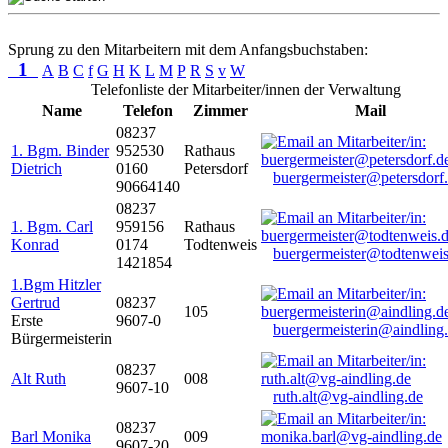
Sprung zu den Mitarbeitern mit dem Anfangsbuchstaben:
1
A
B
C
f
G
H
K
L
M
P
R
S
v
W
Telefonliste der Mitarbeiter/innen der Verwaltung
Name
Telefon
Zimmer
Mail
08237
1. Bgm. Binder
952530
Rathaus
Dietrich
0160
Petersdorf
buergermeister@petersdorf
90664140
08237
1. Bgm. Carl
959156
Rathaus
Konrad
0174
Todtenweis
buergermeister@todtenweis
1421854
1.Bgm Hitzler
Gertrud
08237
105
Erste
9607-0
buergermeisterin@aindling
Bürgermeisterin
08237
Alt Ruth
008
9607-10
ruth.alt@vg-aindling.de
08237
Barl Monika
009
9607-20