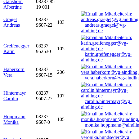
Ganshorn
08237 85
Albertine
19 001
Grägel
08237
103
Andreas
9607-22
andreas.graegel@vg-
aindling.de
Greifenegger
08237
105
Karin
952530
karin.greifenegger@vg-
aindling.de
Haberkorn
08237
206
Vera
9607-15
vera.haberkorn@vg-aindlin
Hintermayr
08237
107
Carolin
9607-27
carolin.hintermayr@vg-
aindling.de
Hoppmann
08237
105
Monika
9607-0
monika.hoppmann@aindlin