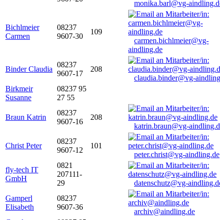
monika.barl@vg-aindling.d
Bichlmeier
08237
109
Carmen
9607-30
carmen.bichlmeier@vg-
aindling.de
08237
Binder Claudia
208
9607-17
claudia.binder@vg-aindling
Birkmeir
08237 95
Susanne
27 55
08237
Braun Katrin
208
9607-16
katrin.braun@vg-aindling.
08237
Christ Peter
101
9607-12
peter.christ@vg-aindling.de
0821
fly-tech IT
207111-
GmbH
29
datenschutz@vg-aindling.d
Gamperl
08237
Elisabeth
9607-36
archiv@aindling.de