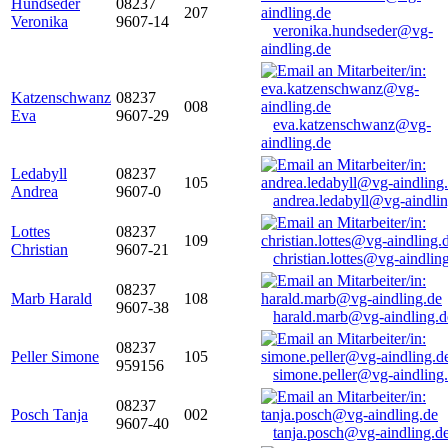
Hundseder
08237
207
Veronika
9607-14
veronika.hundseder@vg-
aindling.de
Katzenschwanz
08237
008
Eva
9607-29
eva.katzenschwanz@vg-
aindling.de
Ledabyll
08237
105
Andrea
9607-0
andrea.ledabyll@vg-aindli
Lottes
08237
109
Christian
9607-21
christian.lottes@vg-aindlin
08237
Marb Harald
108
9607-38
harald.marb@vg-aindling.d
08237
Peller Simone
105
959156
simone.peller@vg-aindling
08237
Posch Tanja
002
9607-40
tanja.posch@vg-aindling.d