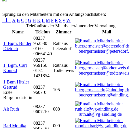
Sprung zu den Mitarbeitern mit dem Anfangsbuchstaben:
1
A
B
C
f
G
H
K
L
M
P
R
S
v
W
Telefonliste der Mitarbeiter/innen der Verwaltung
Name
Telefon
Zimmer
Mail
08237
1. Bgm. Binder
952530
Rathaus
Dietrich
0160
Petersdorf
buergermeister@petersdorf
90664140
08237
1. Bgm. Carl
959156
Rathaus
Konrad
0174
Todtenweis
buergermeister@todtenweis
1421854
1.Bgm Hitzler
Gertrud
08237
105
Erste
9607-0
buergermeisterin@aindling
Bürgermeisterin
08237
Alt Ruth
008
9607-10
ruth.alt@vg-aindling.de
08237
Barl Monika
009
9607-20