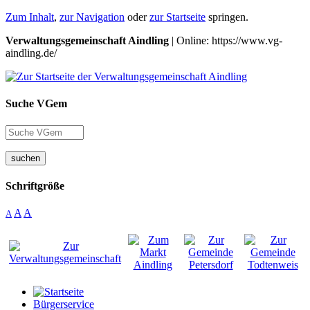
Zum Inhalt
,
zur Navigation
oder
zur Startseite
springen.
Verwaltungsgemeinschaft Aindling
| Online: https://www.vg-
aindling.de/
Suche VGem
suchen
Schriftgröße
A
A
A
Bürgerservice