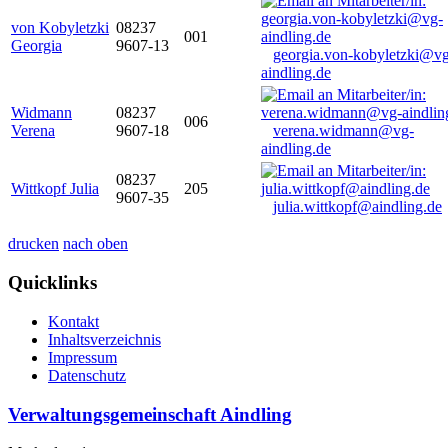
von Kobyletzki
08237
001
Georgia
9607-13
georgia.von-kobyletzki@vg
aindling.de
Widmann
08237
006
Verena
9607-18
verena.widmann@vg-
aindling.de
08237
Wittkopf Julia
205
9607-35
julia.wittkopf@aindling.de
drucken
nach oben
Quicklinks
Kontakt
Inhaltsverzeichnis
Impressum
Datenschutz
Verwaltungsgemeinschaft Aindling