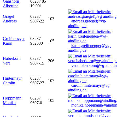
Ganshorn
08237 85
Albertine
19 001
Grägel
08237
103
Andreas
9607-22
andreas.graegel@vg-
aindling.de
Greifenegger
08237
105
Karin
952530
karin.greifenegger@vg-
aindling.de
Haberkorn
08237
206
Vera
9607-15
vera.haberkorn@vg-aindlin
Hintermayr
08237
107
Carolin
9607-27
carolin.hintermayr@vg-
aindling.de
Hoppmann
08237
105
Monika
9607-0
monika.hoppmann@aindlin