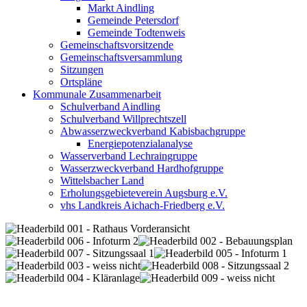
Markt Aindling
Gemeinde Petersdorf
Gemeinde Todtenweis
Gemeinschaftsvorsitzende
Gemeinschaftsversammlung
Sitzungen
Ortspläne
Kommunale Zusammenarbeit
Schulverband Aindling
Schulverband Willprechtszell
Abwasserzweckverband Kabisbachgruppe
Energiepotenzialanalyse
Wasserverband Lechraingruppe
Wasserzweckverband Hardhofgruppe
Wittelsbacher Land
Erholungsgebieteverein Augsburg e.V.
vhs Landkreis Aichach-Friedberg e.V.