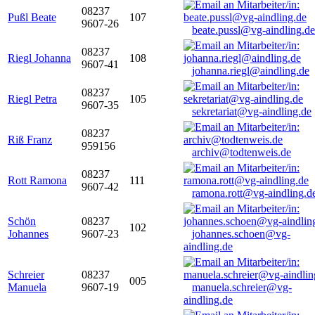
08237
Pußl Beate
107
9607-26
beate.pussl@vg-aindling.de
08237
Riegl Johanna
108
9607-41
johanna.riegl@aindling.de
08237
Riegl Petra
105
9607-35
sekretariat@vg-aindling.de
08237
Riß Franz
959156
archiv@todtenweis.de
08237
Rott Ramona
111
9607-42
ramona.rott@vg-aindling.d
Schön
08237
102
Johannes
9607-23
johannes.schoen@vg-
aindling.de
Schreier
08237
005
Manuela
9607-19
manuela.schreier@vg-
aindling.de