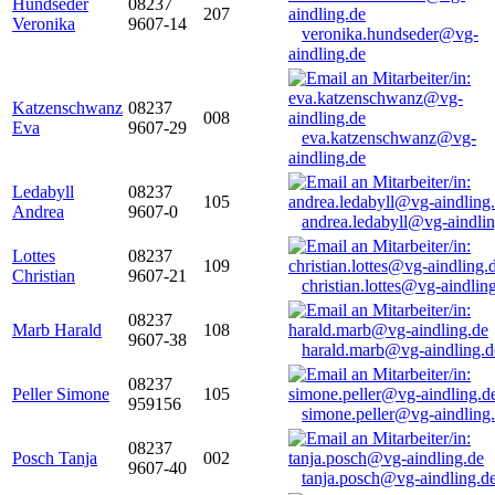
Hundseder
08237
207
Veronika
9607-14
veronika.hundseder@vg-
aindling.de
Katzenschwanz
08237
008
Eva
9607-29
eva.katzenschwanz@vg-
aindling.de
Ledabyll
08237
105
Andrea
9607-0
andrea.ledabyll@vg-aindli
Lottes
08237
109
Christian
9607-21
christian.lottes@vg-aindlin
08237
Marb Harald
108
9607-38
harald.marb@vg-aindling.d
08237
Peller Simone
105
959156
simone.peller@vg-aindling
08237
Posch Tanja
002
9607-40
tanja.posch@vg-aindling.d