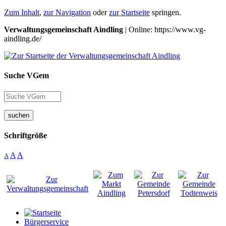
Zum Inhalt
,
zur Navigation
oder
zur Startseite
springen.
Verwaltungsgemeinschaft Aindling
| Online: https://www.vg-
aindling.de/
Suche VGem
suchen
Schriftgröße
A
A
A
Bürgerservice