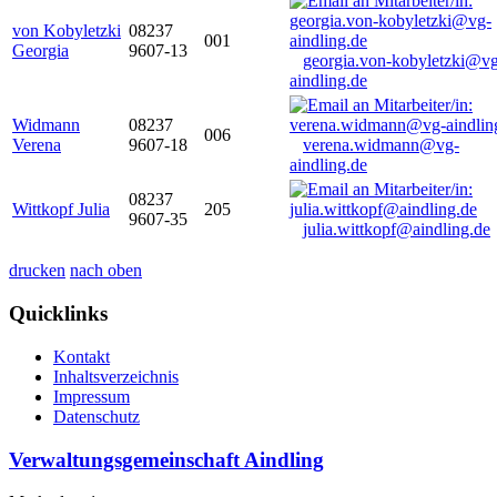
von Kobyletzki
08237
001
Georgia
9607-13
georgia.von-kobyletzki@vg
aindling.de
Widmann
08237
006
Verena
9607-18
verena.widmann@vg-
aindling.de
08237
Wittkopf Julia
205
9607-35
julia.wittkopf@aindling.de
drucken
nach oben
Quicklinks
Kontakt
Inhaltsverzeichnis
Impressum
Datenschutz
Verwaltungsgemeinschaft Aindling