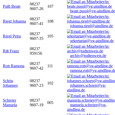
08237
Pußl Beate
107
9607-26
beate.pussl@vg-aindling.de
08237
Riegl Johanna
108
9607-41
johanna.riegl@aindling.de
08237
Riegl Petra
105
9607-35
sekretariat@vg-aindling.de
08237
Riß Franz
959156
archiv@todtenweis.de
08237
Rott Ramona
111
9607-42
ramona.rott@vg-aindling.d
Schön
08237
102
Johannes
9607-23
johannes.schoen@vg-
aindling.de
Schreier
08237
005
Manuela
9607-19
manuela.schreier@vg-
aindling.de