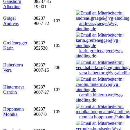
Ganshorn
08237 85
Albertine
19 001
Grägel
08237
103
Andreas
9607-22
andreas.graegel@vg-
aindling.de
Greifenegger
08237
105
Karin
952530
karin.greifenegger@vg-
aindling.de
Haberkorn
08237
206
Vera
9607-15
vera.haberkorn@vg-aindlin
Hintermayr
08237
107
Carolin
9607-27
carolin.hintermayr@vg-
aindling.de
Hoppmann
08237
105
Monika
9607-0
monika.hoppmann@aindlin