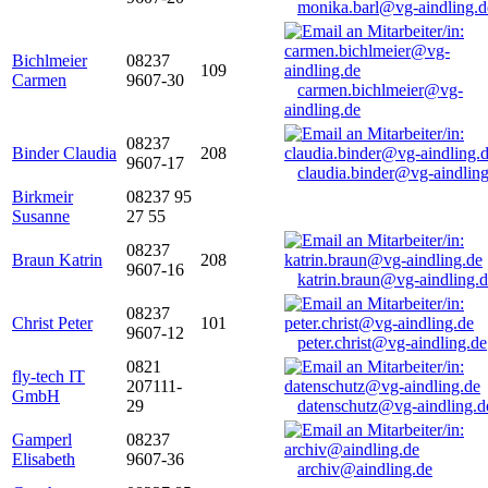
monika.barl@vg-aindling.d
Bichlmeier
08237
109
Carmen
9607-30
carmen.bichlmeier@vg-
aindling.de
08237
Binder Claudia
208
9607-17
claudia.binder@vg-aindling
Birkmeir
08237 95
Susanne
27 55
08237
Braun Katrin
208
9607-16
katrin.braun@vg-aindling.
08237
Christ Peter
101
9607-12
peter.christ@vg-aindling.de
0821
fly-tech IT
207111-
GmbH
29
datenschutz@vg-aindling.d
Gamperl
08237
Elisabeth
9607-36
archiv@aindling.de