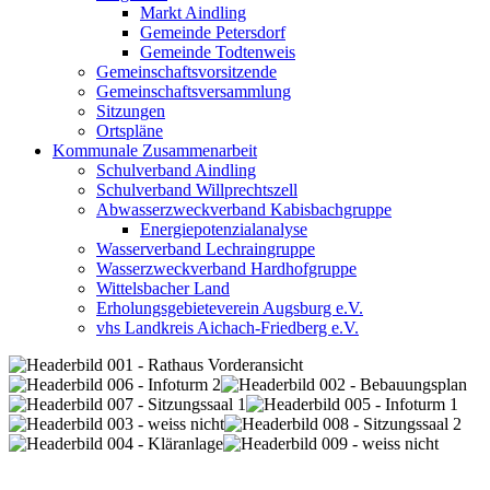
Markt Aindling
Gemeinde Petersdorf
Gemeinde Todtenweis
Gemeinschaftsvorsitzende
Gemeinschaftsversammlung
Sitzungen
Ortspläne
Kommunale Zusammenarbeit
Schulverband Aindling
Schulverband Willprechtszell
Abwasserzweckverband Kabisbachgruppe
Energiepotenzialanalyse
Wasserverband Lechraingruppe
Wasserzweckverband Hardhofgruppe
Wittelsbacher Land
Erholungsgebieteverein Augsburg e.V.
vhs Landkreis Aichach-Friedberg e.V.