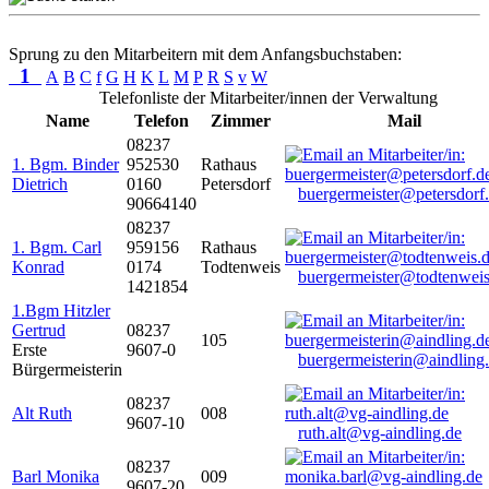
Sprung zu den Mitarbeitern mit dem Anfangsbuchstaben:
1
A
B
C
f
G
H
K
L
M
P
R
S
v
W
Telefonliste der Mitarbeiter/innen der Verwaltung
Name
Telefon
Zimmer
Mail
08237
1. Bgm. Binder
952530
Rathaus
Dietrich
0160
Petersdorf
buergermeister@petersdorf
90664140
08237
1. Bgm. Carl
959156
Rathaus
Konrad
0174
Todtenweis
buergermeister@todtenweis
1421854
1.Bgm Hitzler
Gertrud
08237
105
Erste
9607-0
buergermeisterin@aindling
Bürgermeisterin
08237
Alt Ruth
008
9607-10
ruth.alt@vg-aindling.de
08237
Barl Monika
009
9607-20