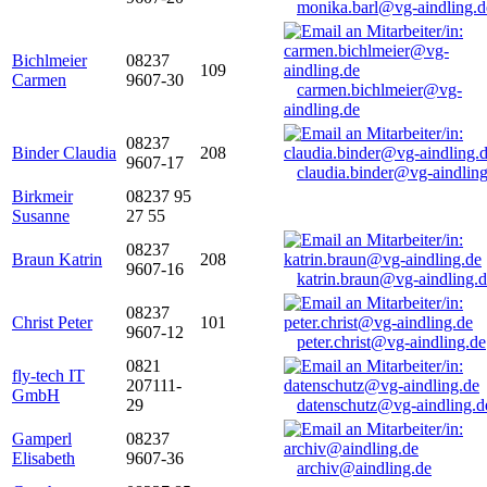
monika.barl@vg-aindling.d
Bichlmeier
08237
109
Carmen
9607-30
carmen.bichlmeier@vg-
aindling.de
08237
Binder Claudia
208
9607-17
claudia.binder@vg-aindling
Birkmeir
08237 95
Susanne
27 55
08237
Braun Katrin
208
9607-16
katrin.braun@vg-aindling.
08237
Christ Peter
101
9607-12
peter.christ@vg-aindling.de
0821
fly-tech IT
207111-
GmbH
29
datenschutz@vg-aindling.d
Gamperl
08237
Elisabeth
9607-36
archiv@aindling.de