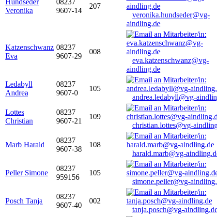
Hundseder
08237
207
Veronika
9607-14
veronika.hundseder@vg-
aindling.de
Katzenschwanz
08237
008
Eva
9607-29
eva.katzenschwanz@vg-
aindling.de
Ledabyll
08237
105
Andrea
9607-0
andrea.ledabyll@vg-aindli
Lottes
08237
109
Christian
9607-21
christian.lottes@vg-aindlin
08237
Marb Harald
108
9607-38
harald.marb@vg-aindling.d
08237
Peller Simone
105
959156
simone.peller@vg-aindling
08237
Posch Tanja
002
9607-40
tanja.posch@vg-aindling.d