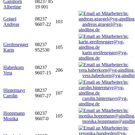
Ganshorn
08237 85
Albertine
19 001
Grägel
08237
103
Andreas
9607-22
andreas.graegel@vg-
aindling.de
Greifenegger
08237
105
Karin
952530
karin.greifenegger@vg-
aindling.de
Haberkorn
08237
206
Vera
9607-15
vera.haberkorn@vg-aindlin
Hintermayr
08237
107
Carolin
9607-27
carolin.hintermayr@vg-
aindling.de
Hoppmann
08237
105
Monika
9607-0
monika.hoppmann@aindlin