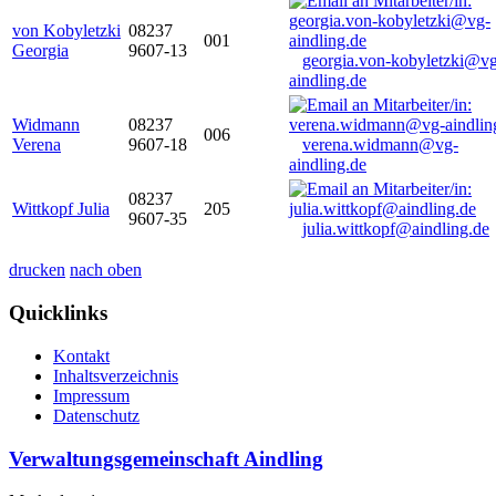
von Kobyletzki
08237
001
Georgia
9607-13
georgia.von-kobyletzki@vg
aindling.de
Widmann
08237
006
Verena
9607-18
verena.widmann@vg-
aindling.de
08237
Wittkopf Julia
205
9607-35
julia.wittkopf@aindling.de
drucken
nach oben
Quicklinks
Kontakt
Inhaltsverzeichnis
Impressum
Datenschutz
Verwaltungsgemeinschaft Aindling