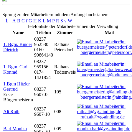
Sprung zu den Mitarbeitern mit dem Anfangsbuchstaben:
1
A
B
C
f
G
H
K
L
M
P
R
S
v
W
Telefonliste der Mitarbeiter/innen der Verwaltung
Name
Telefon
Zimmer
Mail
08237
1. Bgm. Binder
952530
Rathaus
Dietrich
0160
Petersdorf
buergermeister@petersdorf
90664140
08237
1. Bgm. Carl
959156
Rathaus
Konrad
0174
Todtenweis
buergermeister@todtenweis
1421854
1.Bgm Hitzler
Gertrud
08237
105
Erste
9607-0
buergermeisterin@aindling
Bürgermeisterin
08237
Alt Ruth
008
9607-10
ruth.alt@vg-aindling.de
08237
Barl Monika
009
9607-20