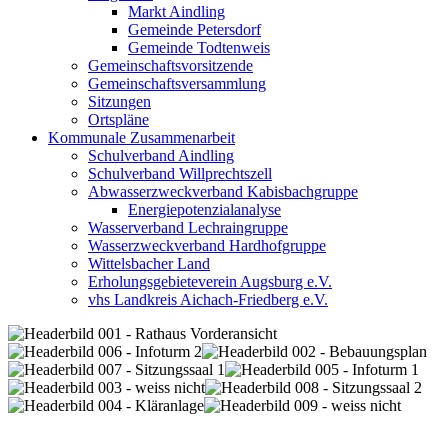
Markt Aindling
Gemeinde Petersdorf
Gemeinde Todtenweis
Gemeinschaftsvorsitzende
Gemeinschaftsversammlung
Sitzungen
Ortspläne
Kommunale Zusammenarbeit
Schulverband Aindling
Schulverband Willprechtszell
Abwasserzweckverband Kabisbachgruppe
Energiepotenzialanalyse
Wasserverband Lechraingruppe
Wasserzweckverband Hardhofgruppe
Wittelsbacher Land
Erholungsgebieteverein Augsburg e.V.
vhs Landkreis Aichach-Friedberg e.V.