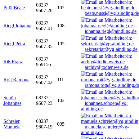
08237
Pußl Beate
107
9607-26
beate.pussl@vg-aindling.de
08237
Riegl Johanna
108
9607-41
johanna.riegl@aindling.de
08237
Riegl Petra
105
9607-35
sekretariat@vg-aindling.de
08237
Riß Franz
959156
archiv@todtenweis.de
08237
Rott Ramona
111
9607-42
ramona.rott@vg-aindling.d
Schön
08237
102
Johannes
9607-23
johannes.schoen@vg-
aindling.de
Schreier
08237
005
Manuela
9607-19
manuela.schreier@vg-
aindling.de