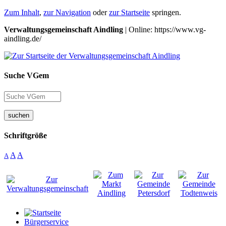
Zum Inhalt
,
zur Navigation
oder
zur Startseite
springen.
Verwaltungsgemeinschaft Aindling
| Online: https://www.vg-
aindling.de/
Suche VGem
suchen
Schriftgröße
A
A
A
Bürgerservice