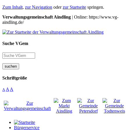
Zum Inhalt
,
zur Navigation
oder
zur Startseite
springen.
Verwaltungsgemeinschaft Aindling
| Online: https://www.vg-
aindling.de/
Suche VGem
suchen
Schriftgröße
A
A
A
Bürgerservice