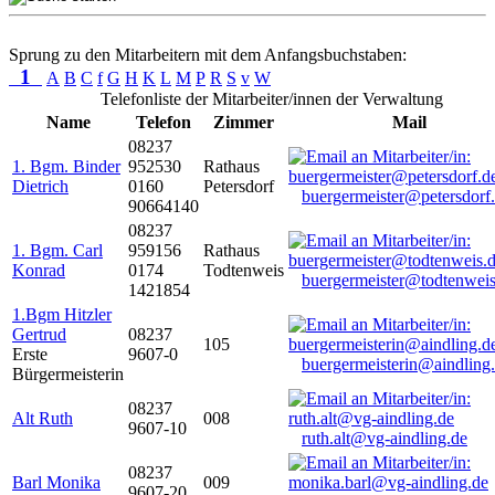
Sprung zu den Mitarbeitern mit dem Anfangsbuchstaben:
1
A
B
C
f
G
H
K
L
M
P
R
S
v
W
Telefonliste der Mitarbeiter/innen der Verwaltung
Name
Telefon
Zimmer
Mail
08237
1. Bgm. Binder
952530
Rathaus
Dietrich
0160
Petersdorf
buergermeister@petersdorf
90664140
08237
1. Bgm. Carl
959156
Rathaus
Konrad
0174
Todtenweis
buergermeister@todtenweis
1421854
1.Bgm Hitzler
Gertrud
08237
105
Erste
9607-0
buergermeisterin@aindling
Bürgermeisterin
08237
Alt Ruth
008
9607-10
ruth.alt@vg-aindling.de
08237
Barl Monika
009
9607-20