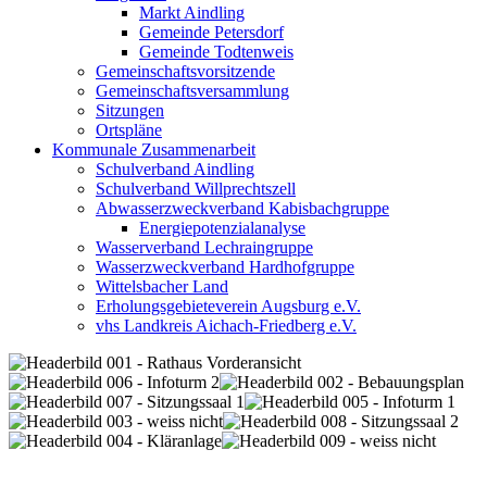
Markt Aindling
Gemeinde Petersdorf
Gemeinde Todtenweis
Gemeinschaftsvorsitzende
Gemeinschaftsversammlung
Sitzungen
Ortspläne
Kommunale Zusammenarbeit
Schulverband Aindling
Schulverband Willprechtszell
Abwasserzweckverband Kabisbachgruppe
Energiepotenzialanalyse
Wasserverband Lechraingruppe
Wasserzweckverband Hardhofgruppe
Wittelsbacher Land
Erholungsgebieteverein Augsburg e.V.
vhs Landkreis Aichach-Friedberg e.V.