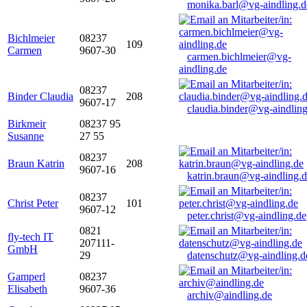
monika.barl@vg-aindling.d
Bichlmeier
08237
109
Carmen
9607-30
carmen.bichlmeier@vg-
aindling.de
08237
Binder Claudia
208
9607-17
claudia.binder@vg-aindling
Birkmeir
08237 95
Susanne
27 55
08237
Braun Katrin
208
9607-16
katrin.braun@vg-aindling.
08237
Christ Peter
101
9607-12
peter.christ@vg-aindling.de
0821
fly-tech IT
207111-
GmbH
29
datenschutz@vg-aindling.d
Gamperl
08237
Elisabeth
9607-36
archiv@aindling.de