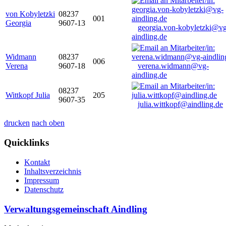
von Kobyletzki
08237
001
Georgia
9607-13
georgia.von-kobyletzki@vg
aindling.de
Widmann
08237
006
Verena
9607-18
verena.widmann@vg-
aindling.de
08237
Wittkopf Julia
205
9607-35
julia.wittkopf@aindling.de
drucken
nach oben
Quicklinks
Kontakt
Inhaltsverzeichnis
Impressum
Datenschutz
Verwaltungsgemeinschaft Aindling