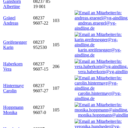
Ganshorn
08237 85
Albertine
19 001
Grägel
08237
103
Andreas
9607-22
andreas.graegel@vg-
aindling.de
Greifenegger
08237
105
Karin
952530
karin.greifenegger@vg-
aindling.de
Haberkorn
08237
206
Vera
9607-15
vera.haberkorn@vg-aindlin
Hintermayr
08237
107
Carolin
9607-27
carolin.hintermayr@vg-
aindling.de
Hoppmann
08237
105
Monika
9607-0
monika.hoppmann@aindlin