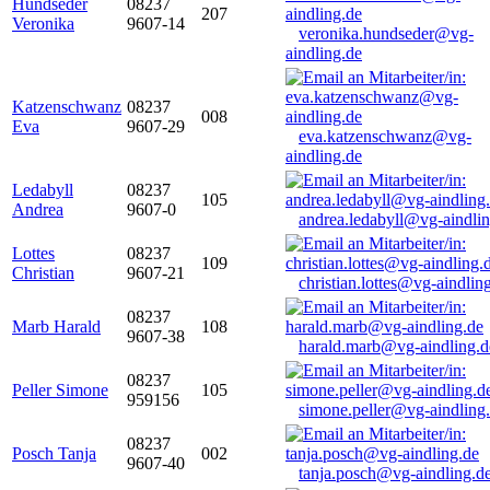
Hundseder
08237
207
Veronika
9607-14
veronika.hundseder@vg-
aindling.de
Katzenschwanz
08237
008
Eva
9607-29
eva.katzenschwanz@vg-
aindling.de
Ledabyll
08237
105
Andrea
9607-0
andrea.ledabyll@vg-aindli
Lottes
08237
109
Christian
9607-21
christian.lottes@vg-aindlin
08237
Marb Harald
108
9607-38
harald.marb@vg-aindling.d
08237
Peller Simone
105
959156
simone.peller@vg-aindling
08237
Posch Tanja
002
9607-40
tanja.posch@vg-aindling.d