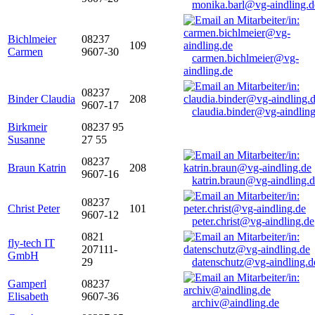
monika.barl@vg-aindling.d
Bichlmeier
08237
109
Carmen
9607-30
carmen.bichlmeier@vg-
aindling.de
08237
Binder Claudia
208
9607-17
claudia.binder@vg-aindling
Birkmeir
08237 95
Susanne
27 55
08237
Braun Katrin
208
9607-16
katrin.braun@vg-aindling.
08237
Christ Peter
101
9607-12
peter.christ@vg-aindling.de
0821
fly-tech IT
207111-
GmbH
29
datenschutz@vg-aindling.d
Gamperl
08237
Elisabeth
9607-36
archiv@aindling.de