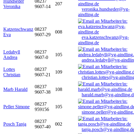
Hundseder
08237
207
Veronika
9607-14
veronika.hundseder@vg-
aindling.de
Katzenschwanz
08237
008
Eva
9607-29
eva.katzenschwanz@vg-
aindling.de
Ledabyll
08237
105
Andrea
9607-0
andrea.ledabyll@vg-aindli
Lottes
08237
109
Christian
9607-21
christian.lottes@vg-aindlin
08237
Marb Harald
108
9607-38
harald.marb@vg-aindling.d
08237
Peller Simone
105
959156
simone.peller@vg-aindling
08237
Posch Tanja
002
9607-40
tanja.posch@vg-aindling.d