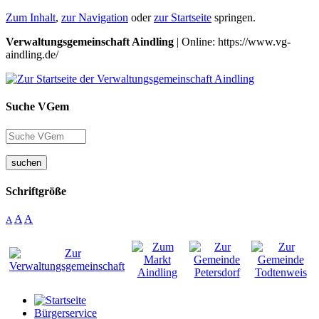
Zum Inhalt
,
zur Navigation
oder
zur Startseite
springen.
Verwaltungsgemeinschaft Aindling
| Online: https://www.vg-
aindling.de/
Suche VGem
suchen
Schriftgröße
A
A
A
Bürgerservice