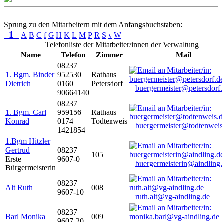
Sprung zu den Mitarbeitern mit dem Anfangsbuchstaben:
1
A
B
C
f
G
H
K
L
M
P
R
S
v
W
Telefonliste der Mitarbeiter/innen der Verwaltung
Name
Telefon
Zimmer
Mail
08237
1. Bgm. Binder
952530
Rathaus
Dietrich
0160
Petersdorf
buergermeister@petersdorf
90664140
08237
1. Bgm. Carl
959156
Rathaus
Konrad
0174
Todtenweis
buergermeister@todtenweis
1421854
1.Bgm Hitzler
Gertrud
08237
105
Erste
9607-0
buergermeisterin@aindling
Bürgermeisterin
08237
Alt Ruth
008
9607-10
ruth.alt@vg-aindling.de
08237
Barl Monika
009
9607-20