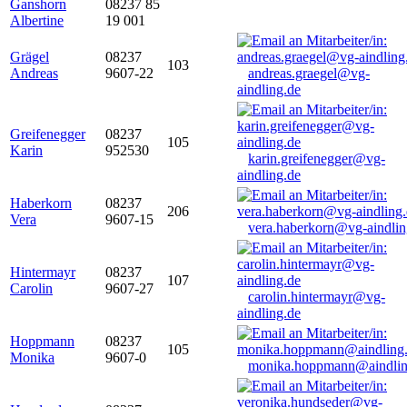
Ganshorn
08237 85
Albertine
19 001
Grägel
08237
103
Andreas
9607-22
andreas.graegel@vg-
aindling.de
Greifenegger
08237
105
Karin
952530
karin.greifenegger@vg-
aindling.de
Haberkorn
08237
206
Vera
9607-15
vera.haberkorn@vg-aindlin
Hintermayr
08237
107
Carolin
9607-27
carolin.hintermayr@vg-
aindling.de
Hoppmann
08237
105
Monika
9607-0
monika.hoppmann@aindlin