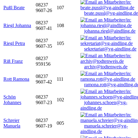
08237
Pußl Beate
107
9607-26
beate.pussl@vg-aindling.de
08237
Riegl Johanna
108
9607-41
johanna.riegl@aindling.de
08237
Riegl Petra
105
9607-35
sekretariat@vg-aindling.de
08237
Riß Franz
959156
archiv@todtenweis.de
08237
Rott Ramona
111
9607-42
ramona.rott@vg-aindling.d
Schön
08237
102
Johannes
9607-23
johannes.schoen@vg-
aindling.de
Schreier
08237
005
Manuela
9607-19
manuela.schreier@vg-
aindling.de