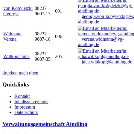
von Kobyletzki
08237
001
Georgia
9607-13
georgia.von-kobyletzki@vg
aindling.de
Widmann
08237
006
Verena
9607-18
verena.widmann@vg-
aindling.de
08237
Wittkopf Julia
205
9607-35
julia.wittkopf@aindling.de
drucken
nach oben
Quicklinks
Kontakt
Inhaltsverzeichnis
Impressum
Datenschutz
Verwaltungsgemeinschaft Aindling