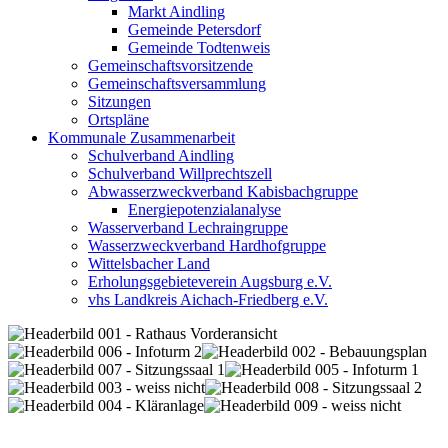
Markt Aindling
Gemeinde Petersdorf
Gemeinde Todtenweis
Gemeinschaftsvorsitzende
Gemeinschaftsversammlung
Sitzungen
Ortspläne
Kommunale Zusammenarbeit
Schulverband Aindling
Schulverband Willprechtszell
Abwasserzweckverband Kabisbachgruppe
Energiepotenzialanalyse
Wasserverband Lechraingruppe
Wasserzweckverband Hardhofgruppe
Wittelsbacher Land
Erholungsgebieteverein Augsburg e.V.
vhs Landkreis Aichach-Friedberg e.V.