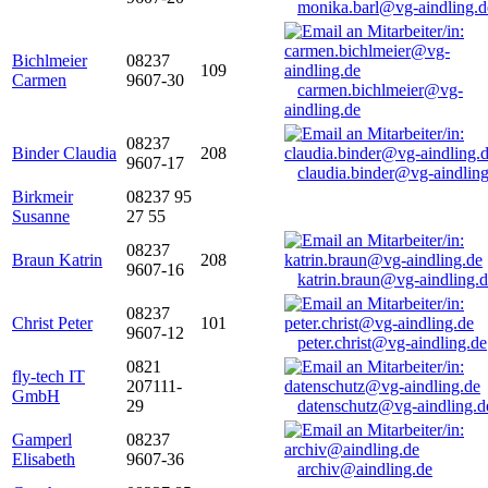
monika.barl@vg-aindling.d
Bichlmeier
08237
109
Carmen
9607-30
carmen.bichlmeier@vg-
aindling.de
08237
Binder Claudia
208
9607-17
claudia.binder@vg-aindling
Birkmeir
08237 95
Susanne
27 55
08237
Braun Katrin
208
9607-16
katrin.braun@vg-aindling.
08237
Christ Peter
101
9607-12
peter.christ@vg-aindling.de
0821
fly-tech IT
207111-
GmbH
29
datenschutz@vg-aindling.d
Gamperl
08237
Elisabeth
9607-36
archiv@aindling.de