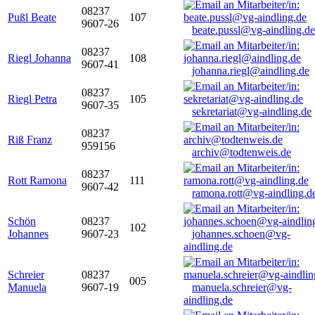
08237
Pußl Beate
107
9607-26
beate.pussl@vg-aindling.de
08237
Riegl Johanna
108
9607-41
johanna.riegl@aindling.de
08237
Riegl Petra
105
9607-35
sekretariat@vg-aindling.de
08237
Riß Franz
959156
archiv@todtenweis.de
08237
Rott Ramona
111
9607-42
ramona.rott@vg-aindling.d
Schön
08237
102
Johannes
9607-23
johannes.schoen@vg-
aindling.de
Schreier
08237
005
Manuela
9607-19
manuela.schreier@vg-
aindling.de