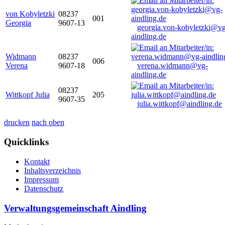
von Kobyletzki
08237
001
Georgia
9607-13
georgia.von-kobyletzki@vg
aindling.de
Widmann
08237
006
Verena
9607-18
verena.widmann@vg-
aindling.de
08237
Wittkopf Julia
205
9607-35
julia.wittkopf@aindling.de
drucken
nach oben
Quicklinks
Kontakt
Inhaltsverzeichnis
Impressum
Datenschutz
Verwaltungsgemeinschaft Aindling