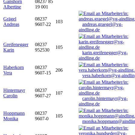
Ganshorn
08237 85
Albertine
19 001
Grägel
08237
103
Andreas
9607-22
andreas.graegel@vg-
aindling.de
Greifenegger
08237
105
Karin
952530
karin.greifenegger@vg-
aindling.de
Haberkorn
08237
206
Vera
9607-15
vera.haberkorn@vg-aindlin
Hintermayr
08237
107
Carolin
9607-27
carolin.hintermayr@vg-
aindling.de
Hoppmann
08237
105
Monika
9607-0
monika.hoppmann@aindlin