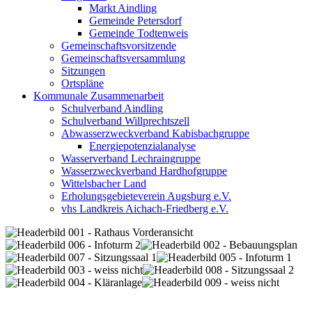
Markt Aindling
Gemeinde Petersdorf
Gemeinde Todtenweis
Gemeinschaftsvorsitzende
Gemeinschaftsversammlung
Sitzungen
Ortspläne
Kommunale Zusammenarbeit
Schulverband Aindling
Schulverband Willprechtszell
Abwasserzweckverband Kabisbachgruppe
Energiepotenzialanalyse
Wasserverband Lechraingruppe
Wasserzweckverband Hardhofgruppe
Wittelsbacher Land
Erholungsgebieteverein Augsburg e.V.
vhs Landkreis Aichach-Friedberg e.V.