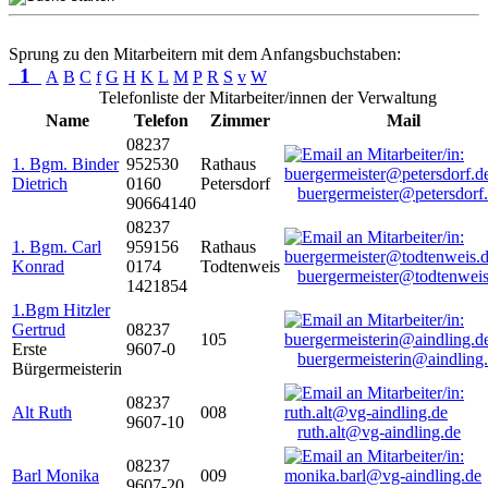
Sprung zu den Mitarbeitern mit dem Anfangsbuchstaben:
1
A
B
C
f
G
H
K
L
M
P
R
S
v
W
Telefonliste der Mitarbeiter/innen der Verwaltung
Name
Telefon
Zimmer
Mail
08237
1. Bgm. Binder
952530
Rathaus
Dietrich
0160
Petersdorf
buergermeister@petersdorf
90664140
08237
1. Bgm. Carl
959156
Rathaus
Konrad
0174
Todtenweis
buergermeister@todtenweis
1421854
1.Bgm Hitzler
Gertrud
08237
105
Erste
9607-0
buergermeisterin@aindling
Bürgermeisterin
08237
Alt Ruth
008
9607-10
ruth.alt@vg-aindling.de
08237
Barl Monika
009
9607-20