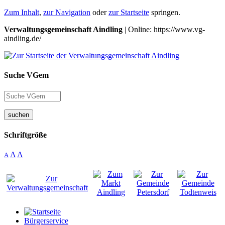
Zum Inhalt
,
zur Navigation
oder
zur Startseite
springen.
Verwaltungsgemeinschaft Aindling
| Online: https://www.vg-
aindling.de/
Suche VGem
suchen
Schriftgröße
A
A
A
Bürgerservice