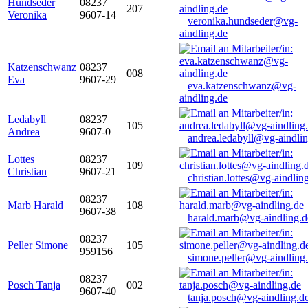
Hundseder
08237
207
Veronika
9607-14
veronika.hundseder@vg-
aindling.de
Katzenschwanz
08237
008
Eva
9607-29
eva.katzenschwanz@vg-
aindling.de
Ledabyll
08237
105
Andrea
9607-0
andrea.ledabyll@vg-aindli
Lottes
08237
109
Christian
9607-21
christian.lottes@vg-aindlin
08237
Marb Harald
108
9607-38
harald.marb@vg-aindling.d
08237
Peller Simone
105
959156
simone.peller@vg-aindling
08237
Posch Tanja
002
9607-40
tanja.posch@vg-aindling.d